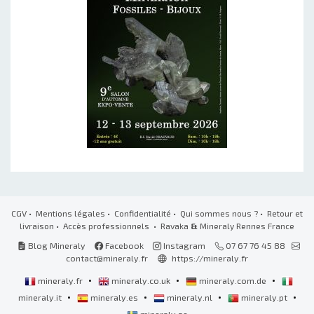
CGV
•
Mentions légales
•
Confidentialité
•
Qui sommes nous ?
•
Retour et
livraison
•
Accès professionnels
• Ravaka
&
Mineraly Rennes France
Blog Mineraly
Facebook
Instagram
07 67 76 45 88
contact@mineraly.fr
https://mineraly.fr
•
•
•
mineraly.fr
mineraly.co.uk
mineraly.com.de
•
•
•
•
mineraly.it
mineraly.es
mineraly.nl
mineraly.pt