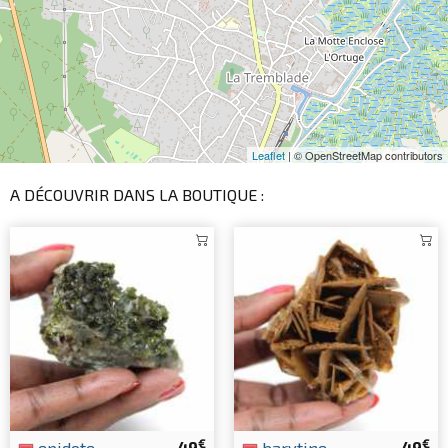
Leaflet
| © OpenStreetMap contributors
A DÉCOUVRIR DANS LA BOUTIQUE :
€
€
epidote
49
barytine
49