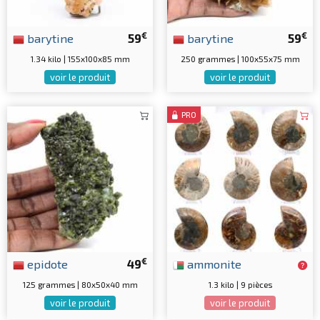
€
€
barytine
59
barytine
59
1.34 kilo | 155x100x85 mm
250 grammes | 100x55x75 mm
voir le produit
voir le produit
PRO
€
epidote
49
ammonite
125 grammes | 80x50x40 mm
1.3 kilo | 9 pièces
voir le produit
voir le produit