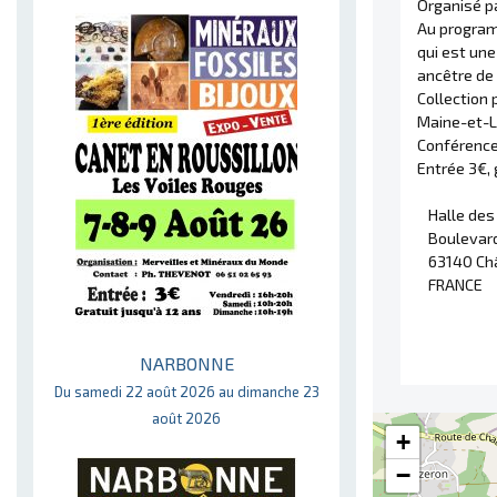
Organisé p
Au program
qui est une
ancêtre de
Collection 
Maine-et-L
Conférence
Entrée 3€, 
Halle des
Boulevar
63140 Ch
FRANCE
NARBONNE
Du samedi 22 août 2026 au dimanche 23
août 2026
+
−