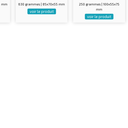
0 mm
630 grammes | 85x70x55 mm
250 grammes | 100x55x75
mm
voir le produit
voir le produit