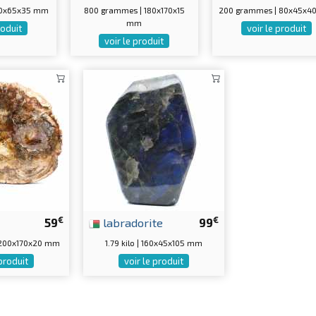
70x65x35 mm
800 grammes | 180x170x15
200 grammes | 80x45x4
mm
roduit
voir le produit
voir le produit
€
€
59
labradorite
99
 200x170x20 mm
1.79 kilo | 160x45x105 mm
 produit
voir le produit