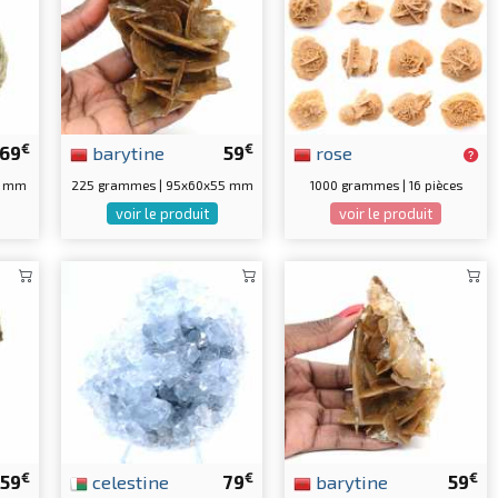
€
€
69
barytine
59
rose
0 mm
225 grammes | 95x60x55 mm
1000 grammes | 16 pièces
voir le produit
voir le produit
€
€
€
59
celestine
79
barytine
59