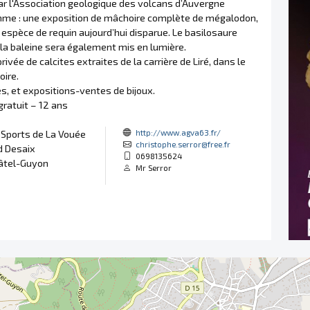
ar l'Association geologique des volcans d’Auvergne
me : une exposition de mâchoire complète de mégalodon,
 espèce de requin aujourd’hui disparue. Le basilosaure
 la baleine sera également mis en lumière.
privée de calcites extraites de la carrière de Liré, dans le
oire.
s, et expositions-ventes de bijoux.
gratuit – 12 ans
http://www.agva63.fr/
 Sports de La Vouée
christophe.serror@free.fr
d Desaix
0698135624
âtel-Guyon
Mr Serror