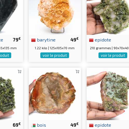
€
€
te
79
barytine
49
epidote
5x55x135 mm
1.22 kilo | 125x105x70 mm
210 grammes | 90x70x4
roduit
voir le produit
voir le produit
€
€
69
bois
49
epidote