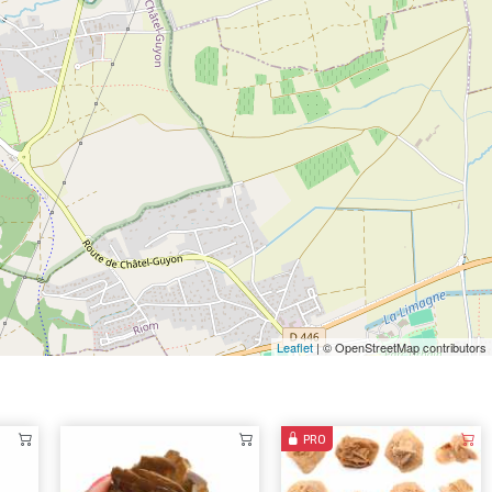
Leaflet
| © OpenStreetMap contributors
PRO