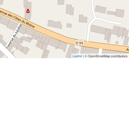
Leaflet
| © OpenStreetMap contributors