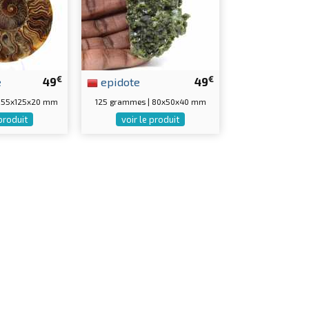
€
€
e
49
epidote
49
 155x125x20 mm
125 grammes | 80x50x40 mm
 produit
voir le produit