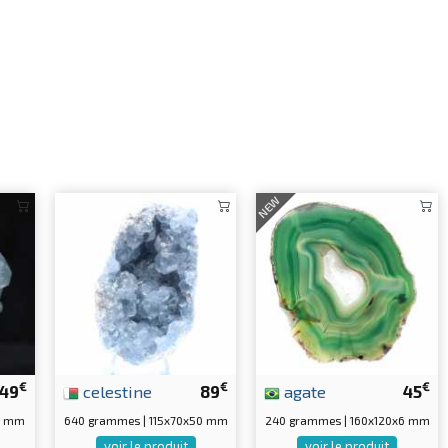
NEW
€
€
€
49
celestine
89
agate
45
0 mm
640 grammes | 115x70x50 mm
240 grammes | 160x120x6 mm
voir le produit
voir le produit