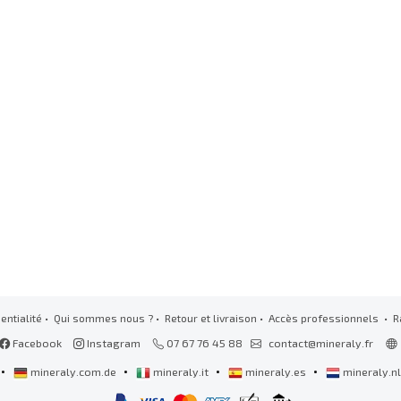
entialité
•
Qui sommes nous ?
•
Retour et livraison
•
Accès professionnels
• R
Facebook
Instagram
07 67 76 45 88
contact@mineraly.fr
•
•
•
•
mineraly.com.de
mineraly.it
mineraly.es
mineraly.n