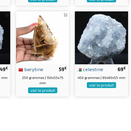
€
€
€
49
barytine
59
celestine
69
0 mm
250 grammes | 100x55x75
450 grammes | 80x80x55 mm
mm
voir le produit
voir le produit