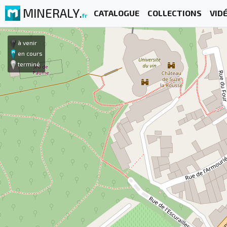
MINERALY.
CATALOGUE
COLLECTIONS
VID
fr
à venir
en cours
terminé