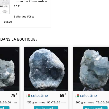
dimanche 21 novembre
2021
Salle des Fêtes
a-Rousse
DANS LA BOUTIQUE :
€
€
79
celestine
69
celestine
95x80x60 mm
455 grammes | 90x75x50 mm
360 grammes | 75x60x5
roduit
voir le produit
voir le produit