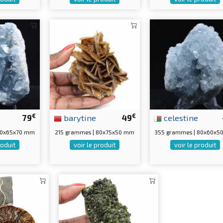
€
€
79
barytine
49
celestine
90x65x70 mm
215 grammes | 80x75x50 mm
355 grammes | 80x60x5
roduit
voir le produit
voir le produit