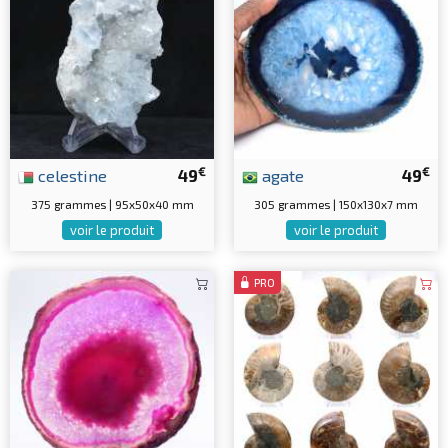
€
€
celestine
49
agate
49
375 grammes | 95x50x40 mm
305 grammes | 150x130x7 mm
voir le produit
voir le produit
PRO