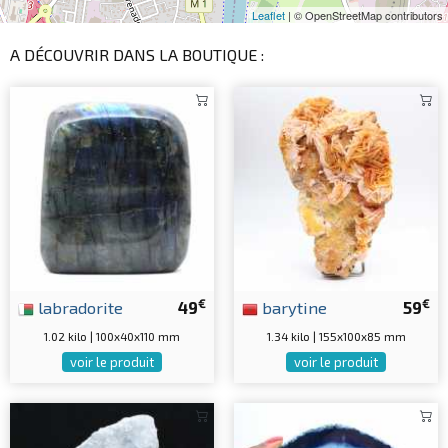
Leaflet
| © OpenStreetMap contributors
A DÉCOUVRIR DANS LA BOUTIQUE :
€
€
labradorite
49
barytine
59
1.02 kilo | 100x40x110 mm
1.34 kilo | 155x100x85 mm
voir le produit
voir le produit