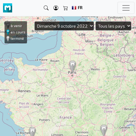
FR
à venir
en cours
terminé