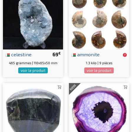
€
celestine
69
ammonite
465 grammes | 110x65x50 mm
1.3 kilo | 9 pièces
voir le produit
voir le produit
NEW