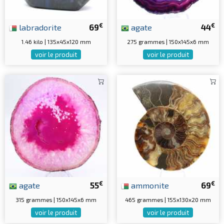
€
€
labradorite
69
agate
44
1.46 kilo | 135x45x120 mm
275 grammes | 150x145x6 mm
voir le produit
voir le produit
€
€
agate
55
ammonite
69
315 grammes | 150x145x6 mm
465 grammes | 155x130x20 mm
voir le produit
voir le produit