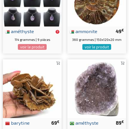
€
améthyste
ammonite
49
114 grammes | 9 pièces
360 grammes | 150x120x20 mm
voir le produit
voir le produit
€
€
barytine
69
améthyste
89