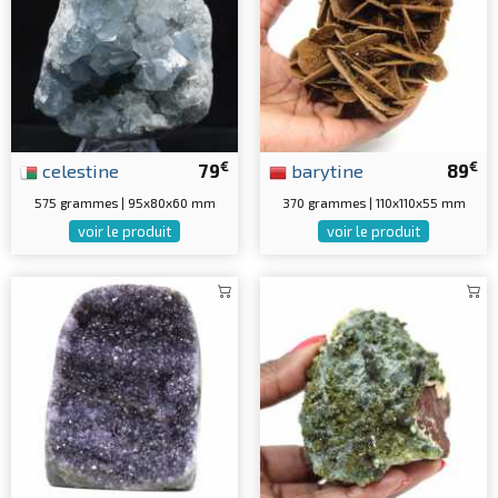
€
€
celestine
79
barytine
89
575 grammes | 95x80x60 mm
370 grammes | 110x110x55 mm
voir le produit
voir le produit