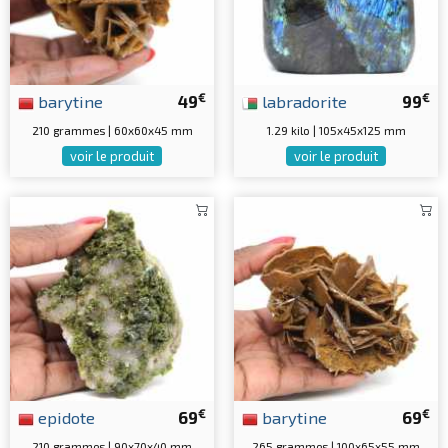
€
€
barytine
49
labradorite
99
210 grammes | 60x60x45 mm
1.29 kilo | 105x45x125 mm
voir le produit
voir le produit
€
€
epidote
69
barytine
69
210 grammes | 90x70x40 mm
265 grammes | 100x65x55 mm