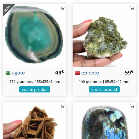
NEW
€
€
agate
49
epidote
59
270 grammes | 155x125x6 mm
140 grammes | 65x50x40 mm
voir le produit
voir le produit