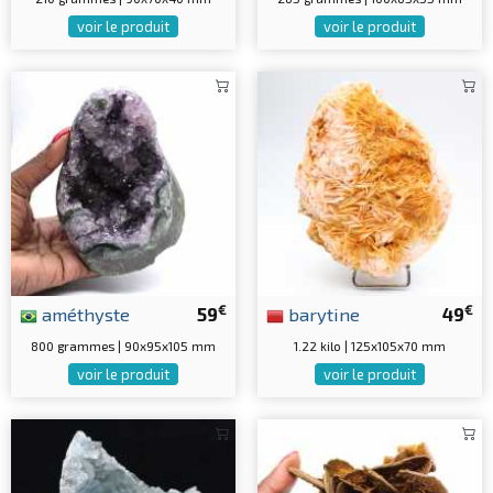
voir le produit
voir le produit
€
€
améthyste
59
barytine
49
800 grammes | 90x95x105 mm
1.22 kilo | 125x105x70 mm
voir le produit
voir le produit