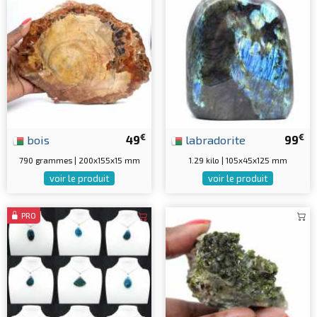
€
€
bois
49
labradorite
99
790 grammes | 200x155x15 mm
1.29 kilo | 105x45x125 mm
voir le produit
voir le produit
PRO