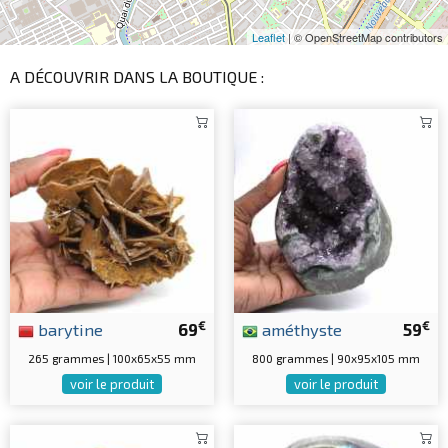
Leaflet
| © OpenStreetMap contributors
A DÉCOUVRIR DANS LA BOUTIQUE :
€
€
barytine
69
améthyste
59
265 grammes | 100x65x55 mm
800 grammes | 90x95x105 mm
voir le produit
voir le produit