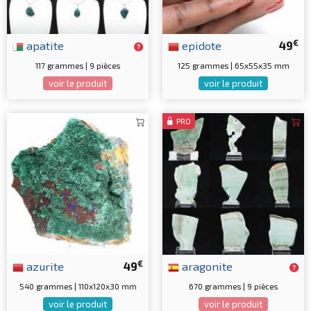
€
apatite
epidote
49
117 grammes | 9 pièces
125 grammes | 65x55x35 mm
voir le produit
voir le produit
PRO
€
azurite
49
aragonite
540 grammes | 110x120x30 mm
670 grammes | 9 pièces
voir le produit
voir le produit