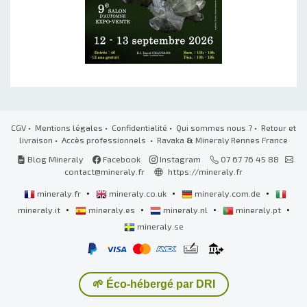
CGV
•
Mentions légales
•
Confidentialité
•
Qui sommes nous ?
•
Retour et
livraison
•
Accès professionnels
• Ravaka
&
Mineraly Rennes France
Blog Mineraly
Facebook
Instagram
07 67 76 45 88
contact@mineraly.fr
https://mineraly.fr
•
•
•
mineraly.fr
mineraly.co.uk
mineraly.com.de
•
•
•
•
mineraly.it
mineraly.es
mineraly.nl
mineraly.pt
mineraly.se
🌱 Éco-hébergé par DRI