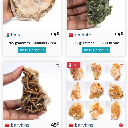
€
€
bois
49
epidote
49
765 grammes | 170x160x15 mm
125 grammes | 80x50x40 mm
voir le produit
voir le produit
PRO
€
barytine
45
barytine