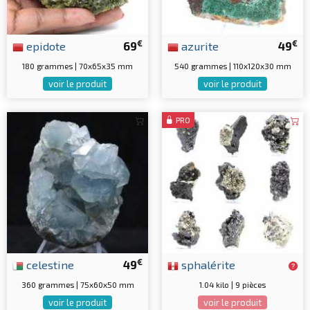
€
€
epidote
69
azurite
49
180 grammes | 70x65x35 mm
540 grammes | 110x120x30 mm
voir le produit
voir le produit
PRO
€
celestine
49
sphalérite
360 grammes | 75x60x50 mm
1.04 kilo | 9 pièces
voir le produit
voir le produit