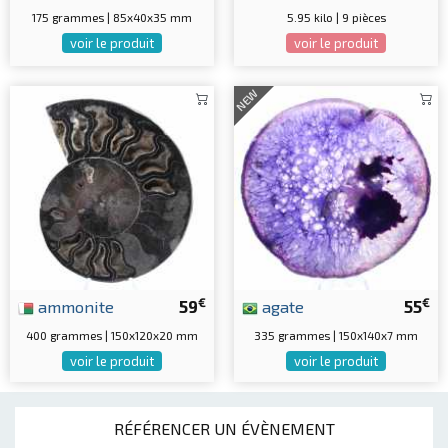
175 grammes | 85x40x35 mm
5.95 kilo | 9 pièces
voir le produit
voir le produit
NEW
€
€
ammonite
59
agate
55
400 grammes | 150x120x20 mm
335 grammes | 150x140x7 mm
voir le produit
voir le produit
RÉFÉRENCER UN ÉVÈNEMENT