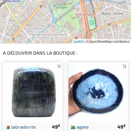
Leaflet
| © OpenStreetMap contributors
A DÉCOUVRIR DANS LA BOUTIQUE :
€
€
labradorite
49
agate
49