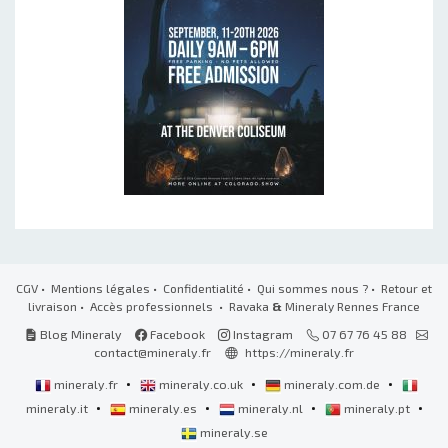
CGV
•
Mentions légales
•
Confidentialité
•
Qui sommes nous ?
•
Retour et
livraison
•
Accès professionnels
• Ravaka
&
Mineraly Rennes France
Blog Mineraly
Facebook
Instagram
07 67 76 45 88
contact@mineraly.fr
https://mineraly.fr
•
•
•
mineraly.fr
mineraly.co.uk
mineraly.com.de
•
•
•
•
mineraly.it
mineraly.es
mineraly.nl
mineraly.pt
mineraly.se