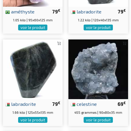
€
€
améthyste
79
labradorite
79
1.05 kilo | 95x60x125 mm
1.22 kilo | 120x40x135 mm
voir le produit
voir le produit
€
€
labradorite
79
celestine
69
1.66 kilo | 125x55x135 mm
455 grammes | 90x80x35 mm
voir le produit
voir le produit