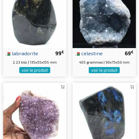
€
€
labradorite
99
celestine
69
2.23 kilo | 135x55x155 mm
455 grammes | 90x75x50 mm
voir le produit
voir le produit