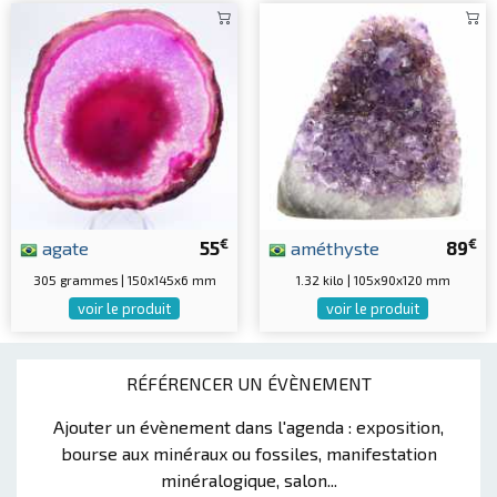
€
€
agate
55
améthyste
89
305 grammes | 150x145x6 mm
1.32 kilo | 105x90x120 mm
voir le produit
voir le produit
RÉFÉRENCER UN ÉVÈNEMENT
Ajouter un évènement dans l'agenda : exposition,
bourse aux minéraux ou fossiles, manifestation
minéralogique, salon...