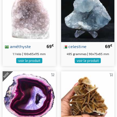
€
€
améthyste
69
celestine
69
1.1 kilo | 100x65x115 mm
495 grammes | 90x75x65 mm
voir le produit
voir le produit
NEW