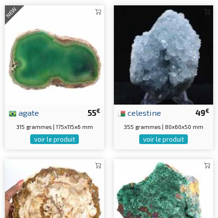
NEW
€
€
agate
55
celestine
49
315 grammes | 175x115x6 mm
355 grammes | 80x60x50 mm
voir le produit
voir le produit