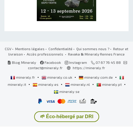
CGV
•
Mentions légales
•
Confidentialité
•
Qui sommes nous ?
•
Retour et
livraison
•
Accès professionnels
• Ravaka
&
Mineraly Rennes France
Blog Mineraly
Facebook
Instagram
07 67 76 45 88
contact@mineraly.fr
https://mineraly.fr
•
•
•
mineraly.fr
mineraly.co.uk
mineraly.com.de
•
•
•
•
mineraly.it
mineraly.es
mineraly.nl
mineraly.pt
mineraly.se
🌱 Éco-hébergé par DRI