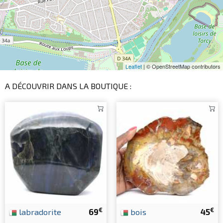
Leaflet
| © OpenStreetMap contributors
A DÉCOUVRIR DANS LA BOUTIQUE :
€
€
labradorite
69
bois
45