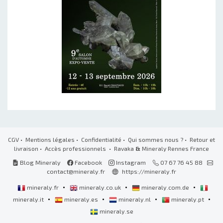
CGV
•
Mentions légales
•
Confidentialité
•
Qui sommes nous ?
•
Retour et
livraison
•
Accès professionnels
• Ravaka
&
Mineraly Rennes France
Blog Mineraly
Facebook
Instagram
07 67 76 45 88
contact@mineraly.fr
https://mineraly.fr
•
•
•
mineraly.fr
mineraly.co.uk
mineraly.com.de
•
•
•
•
mineraly.it
mineraly.es
mineraly.nl
mineraly.pt
mineraly.se