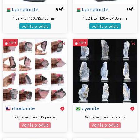
€
€
labradorite
99
labradorite
79
1.79 kilo | 160x45x105 mm
1.22 kilo | 120x40x135 mm
voir le produit
voir le produit
PRO
PRO
rhodonite
cyanite
790 grammes | 16 pièces
940 grammes | 9 pièces
voir le produit
voir le produit