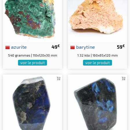
€
€
azurite
49
barytine
59
540 grammes | 110x120x30 mm
1.32 kilo | 160x65x120 mm
voir le produit
voir le produit