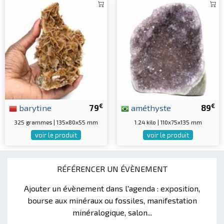
€
€
barytine
79
améthyste
89
325 grammes | 135x80x55 mm
1.24 kilo | 110x75x135 mm
voir le produit
voir le produit
RÉFÉRENCER UN ÉVÈNEMENT
Ajouter un évènement dans l'agenda : exposition,
bourse aux minéraux ou fossiles, manifestation
minéralogique, salon...