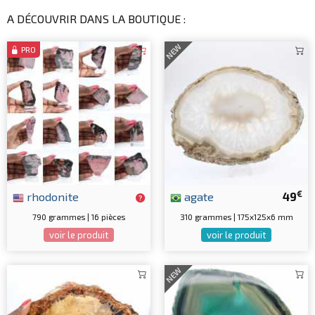
A DÉCOUVRIR DANS LA BOUTIQUE :
NEW
PRO
€
rhodonite
agate
49
790 grammes | 16 pièces
310 grammes | 175x125x6 mm
voir le produit
voir le produit
NEW