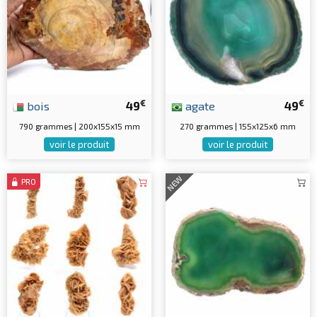
€
€
bois
49
agate
49
790 grammes | 200x155x15 mm
270 grammes | 155x125x6 mm
voir le produit
voir le produit
NEW
PRO