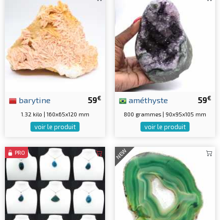
€
€
barytine
59
améthyste
59
1.32 kilo | 160x65x120 mm
800 grammes | 90x95x105 mm
voir le produit
voir le produit
NEW
PRO