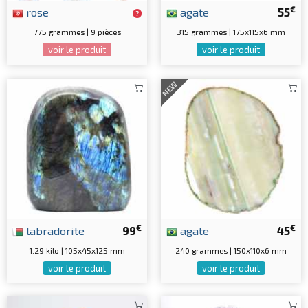
€
rose
agate
55
775 grammes | 9 pièces
315 grammes | 175x115x6 mm
voir le produit
voir le produit
NEW
€
€
labradorite
99
agate
45
1.29 kilo | 105x45x125 mm
240 grammes | 150x110x6 mm
voir le produit
voir le produit