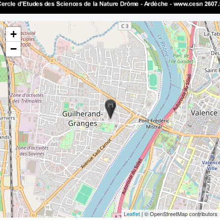
+
−
Leaflet
| © OpenStreetMap contributors