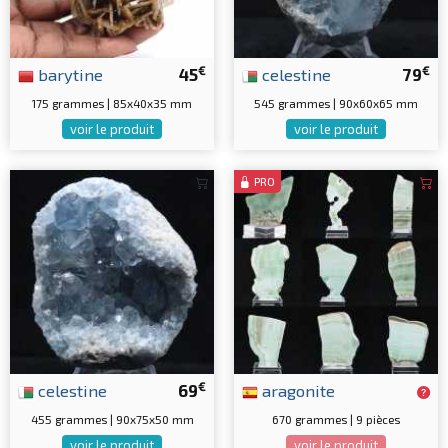
€
€
barytine
45
celestine
79
175 grammes | 85x40x35 mm
545 grammes | 90x60x65 mm
voir le produit
voir le produit
PRO
€
celestine
69
aragonite
455 grammes | 90x75x50 mm
670 grammes | 9 pièces
voir le produit
voir le produit