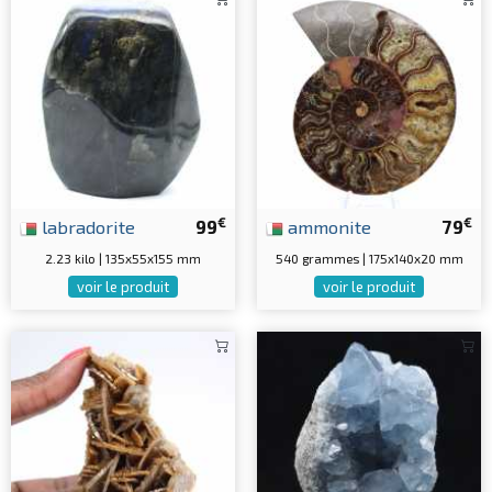
€
€
labradorite
99
ammonite
79
2.23 kilo | 135x55x155 mm
540 grammes | 175x140x20 mm
voir le produit
voir le produit