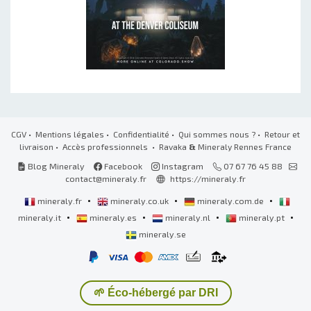
CGV
•
Mentions légales
•
Confidentialité
•
Qui sommes nous ?
•
Retour et
livraison
•
Accès professionnels
• Ravaka
&
Mineraly Rennes France
Blog Mineraly
Facebook
Instagram
07 67 76 45 88
contact@mineraly.fr
https://mineraly.fr
•
•
•
mineraly.fr
mineraly.co.uk
mineraly.com.de
•
•
•
•
mineraly.it
mineraly.es
mineraly.nl
mineraly.pt
mineraly.se
🌱 Éco-hébergé par DRI