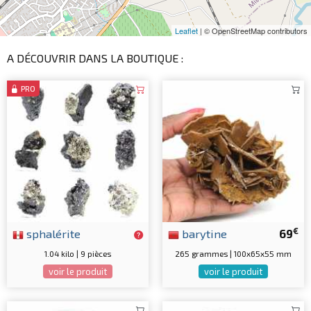
Leaflet
| © OpenStreetMap contributors
A DÉCOUVRIR DANS LA BOUTIQUE :
PRO
€
sphalérite
barytine
69
1.04 kilo | 9 pièces
265 grammes | 100x65x55 mm
voir le produit
voir le produit