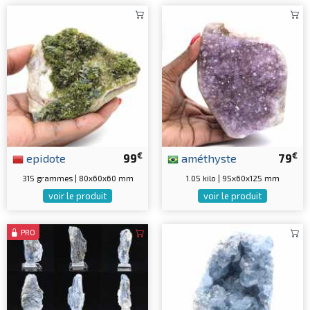
€
€
epidote
99
améthyste
79
315 grammes | 80x60x60 mm
1.05 kilo | 95x60x125 mm
voir le produit
voir le produit
PRO