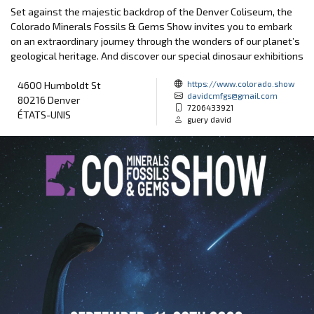
Set against the majestic backdrop of the Denver Coliseum, the
Colorado Minerals Fossils & Gems Show invites you to embark
on an extraordinary journey through the wonders of our planet’s
geological heritage. And discover our special dinosaur exhibitions
https://www.colorado.show
4600 Humboldt St
davidcmfgs@gmail.com
80216 Denver
7206433921
ÉTATS-UNIS
guery david