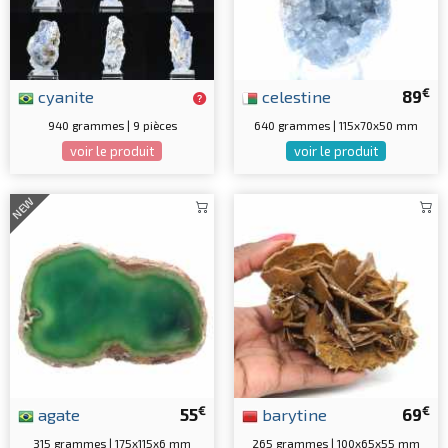
€
cyanite
celestine
89
940 grammes | 9 pièces
640 grammes | 115x70x50 mm
voir le produit
voir le produit
NEW
€
€
agate
55
barytine
69
315 grammes | 175x115x6 mm
265 grammes | 100x65x55 mm