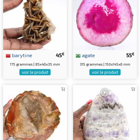
€
€
barytine
45
agate
55
175 grammes | 85x40x35 mm
315 grammes | 150x145x6 mm
voir le produit
voir le produit