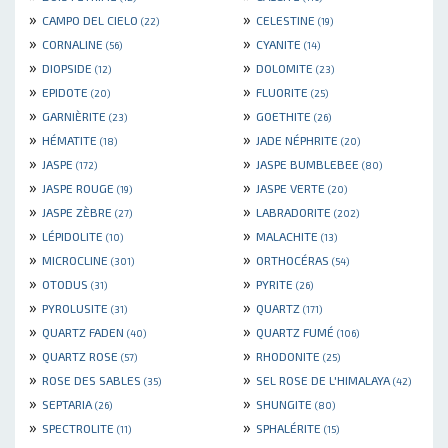
»
»
CAMPO DEL CIELO
CELESTINE
(22)
(19)
»
»
CORNALINE
CYANITE
(56)
(14)
»
»
DIOPSIDE
DOLOMITE
(12)
(23)
»
»
EPIDOTE
FLUORITE
(20)
(25)
»
»
GARNIÈRITE
GOETHITE
(23)
(26)
»
»
HÉMATITE
JADE NÉPHRITE
(18)
(20)
»
»
JASPE
JASPE BUMBLEBEE
(172)
(80)
»
»
JASPE ROUGE
JASPE VERTE
(19)
(20)
»
»
JASPE ZÈBRE
LABRADORITE
(27)
(202)
»
»
LÉPIDOLITE
MALACHITE
(10)
(13)
»
»
MICROCLINE
ORTHOCÉRAS
(301)
(54)
»
»
OTODUS
PYRITE
(31)
(26)
»
»
PYROLUSITE
QUARTZ
(31)
(171)
»
»
QUARTZ FADEN
QUARTZ FUMÉ
(40)
(106)
»
»
QUARTZ ROSE
RHODONITE
(57)
(25)
»
»
ROSE DES SABLES
SEL ROSE DE L'HIMALAYA
(35)
(42)
»
»
SEPTARIA
SHUNGITE
(26)
(80)
»
»
SPECTROLITE
SPHALÉRITE
(11)
(15)