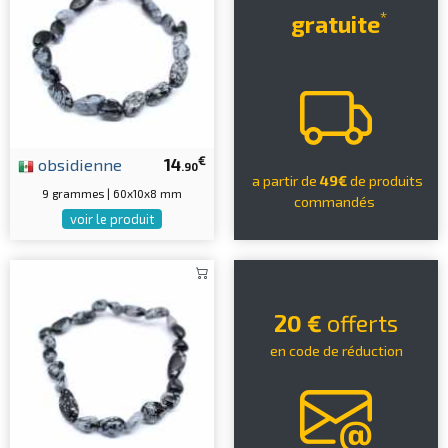
*
gratuite
€
obsidienne
14
.90
a partir de
49€
de produits
9 grammes | 60x10x8 mm
commandés
voir le produit
20 €
offerts
en code de réduction