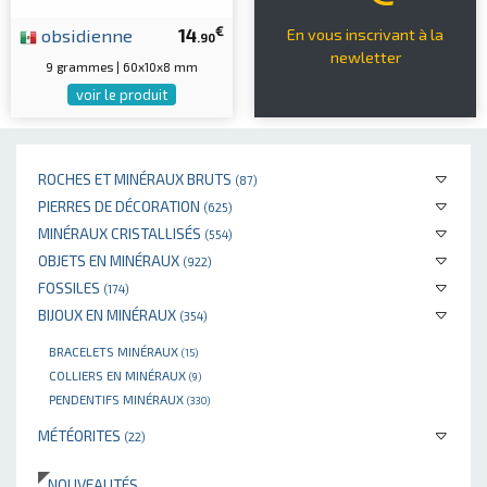
€
obsidienne
14
En vous inscrivant à la
.90
newletter
9 grammes | 60x10x8 mm
voir le produit
ROCHES ET MINÉRAUX BRUTS
(87)
PIERRES DE DÉCORATION
(625)
MINÉRAUX CRISTALLISÉS
(554)
OBJETS EN MINÉRAUX
(922)
FOSSILES
(174)
BIJOUX EN MINÉRAUX
(354)
BRACELETS MINÉRAUX
(15)
COLLIERS EN MINÉRAUX
(9)
PENDENTIFS MINÉRAUX
(330)
MÉTÉORITES
(22)
NOUVEAUTÉS