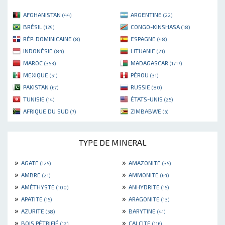
AFGHANISTAN
ARGENTINE
(44)
(22)
BRÉSIL
CONGO-KINSHASA
(129)
(18)
RÉP. DOMINICAINE
ESPAGNE
(8)
(48)
INDONÉSIE
LITUANIE
(84)
(21)
MAROC
MADAGASCAR
(353)
(1717)
MEXIQUE
PÉROU
(51)
(31)
PAKISTAN
RUSSIE
(67)
(80)
TUNISIE
ÉTATS-UNIS
(14)
(25)
AFRIQUE DU SUD
ZIMBABWE
(7)
(6)
TYPE DE MINERAL
»
»
AGATE
AMAZONITE
(125)
(35)
»
»
AMBRE
AMMONITE
(21)
(64)
»
»
AMÉTHYSTE
ANHYDRITE
(100)
(15)
»
»
APATITE
ARAGONITE
(15)
(13)
»
»
AZURITE
BARYTINE
(58)
(41)
»
»
BOIS PÉTRIFIÉ
CALCITE
(12)
(116)