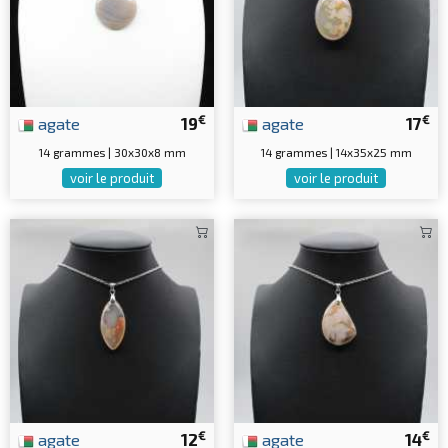
€
€
agate
19
agate
17
14 grammes | 30x30x8 mm
14 grammes | 14x35x25 mm
voir le produit
voir le produit
€
€
agate
12
agate
14