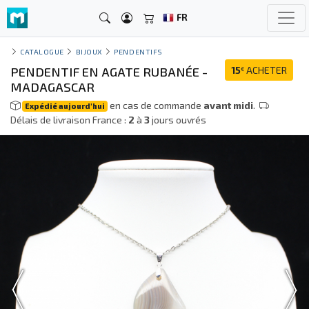
FR
CATALOGUE
BIJOUX
PENDENTIFS
PENDENTIF EN AGATE RUBANÉE -
15
ACHETER
€
MADAGASCAR
en cas de commande
avant midi
.
Expédié aujourd'hui
Délais de livraison France :
2
à
3
jours ouvrés