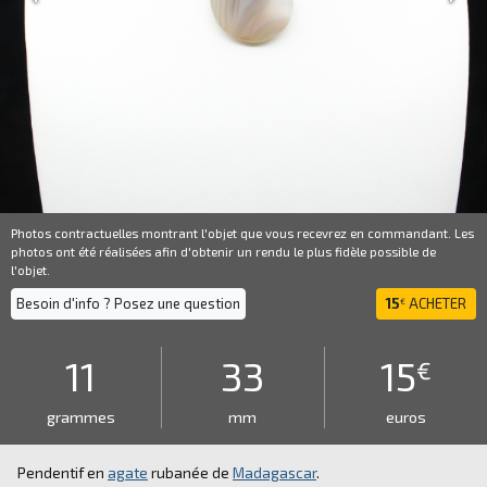
Photos contractuelles montrant l'objet que vous recevrez en commandant. Les
photos ont été réalisées afin d'obtenir un rendu le plus fidèle possible de
l'objet.
Besoin d'info ? Posez une question
15
ACHETER
€
11
33
15
€
grammes
mm
euros
Pendentif en
agate
rubanée de
Madagascar
.