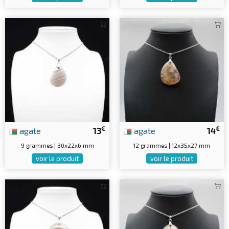
€
€
agate
13
agate
14
9 grammes | 30x22x6 mm
12 grammes | 12x35x27 mm
voir le produit
voir le produit