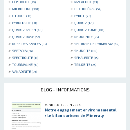
»
»
LÉPIDOLITE
MALACHITE
(10)
(13)
»
»
MICROCLINE
ORTHOCÉRAS
(301)
(54)
»
»
OTODUS
PYRITE
(31)
(26)
»
»
PYROLUSITE
QUARTZ
(31)
(171)
»
»
QUARTZ FADEN
QUARTZ FUMÉ
(40)
(106)
»
»
QUARTZ ROSE
RHODONITE
(57)
(25)
»
»
ROSE DES SABLES
SEL ROSE DE L'HIMALAYA
(35)
(42)
»
»
SEPTARIA
SHUNGITE
(26)
(80)
»
»
SPECTROLITE
SPHALÉRITE
(11)
(15)
»
»
TOURMALINE
TRILOBITE
(99)
(25)
»
VANADINITE
(39)
BLOG - INFORMATIONS
VENDREDI 19 JUIN 2026
Notre engagement environnemental
: le bilan carbone de Mineraly