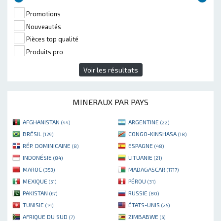
Promotions
Nouveautés
Pièces top qualité
Produits pro
Voir les résultats
MINERAUX PAR PAYS
AFGHANISTAN
ARGENTINE
(44)
(22)
BRÉSIL
CONGO-KINSHASA
(129)
(18)
RÉP. DOMINICAINE
ESPAGNE
(8)
(48)
INDONÉSIE
LITUANIE
(84)
(21)
MAROC
MADAGASCAR
(353)
(1717)
MEXIQUE
PÉROU
(51)
(31)
PAKISTAN
RUSSIE
(67)
(80)
TUNISIE
ÉTATS-UNIS
(14)
(25)
AFRIQUE DU SUD
ZIMBABWE
(7)
(6)