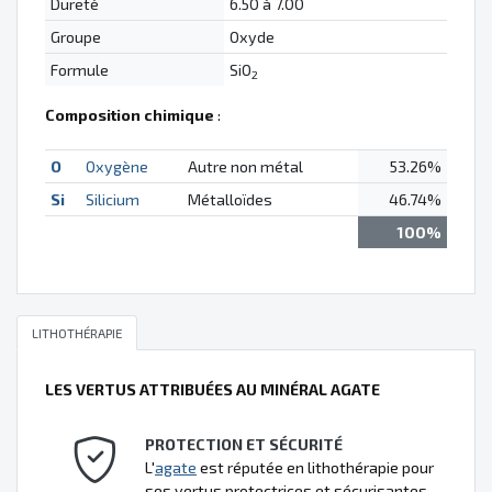
Dureté
6.50 à 7.00
Groupe
Oxyde
Formule
SiO
2
Composition chimique
:
O
Oxygène
Autre non métal
53.26%
Si
Silicium
Métalloïdes
46.74%
100%
LITHOTHÉRAPIE
LES VERTUS ATTRIBUÉES AU MINÉRAL AGATE
PROTECTION ET SÉCURITÉ
L'
agate
est réputée en lithothérapie pour
ses vertus protectrices et sécurisantes.