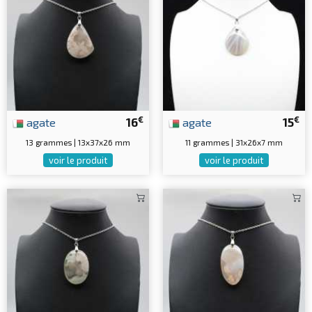
€
€
agate
16
agate
15
13 grammes | 13x37x26 mm
11 grammes | 31x26x7 mm
voir le produit
voir le produit