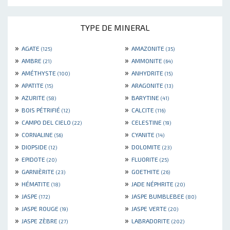
TYPE DE MINERAL
»
»
AGATE
AMAZONITE
(125)
(35)
»
»
AMBRE
AMMONITE
(21)
(64)
»
»
AMÉTHYSTE
ANHYDRITE
(100)
(15)
»
»
APATITE
ARAGONITE
(15)
(13)
»
»
AZURITE
BARYTINE
(58)
(41)
»
»
BOIS PÉTRIFIÉ
CALCITE
(12)
(116)
»
»
CAMPO DEL CIELO
CELESTINE
(22)
(19)
»
»
CORNALINE
CYANITE
(56)
(14)
»
»
DIOPSIDE
DOLOMITE
(12)
(23)
»
»
EPIDOTE
FLUORITE
(20)
(25)
»
»
GARNIÈRITE
GOETHITE
(23)
(26)
»
»
HÉMATITE
JADE NÉPHRITE
(18)
(20)
»
»
JASPE
JASPE BUMBLEBEE
(172)
(80)
»
»
JASPE ROUGE
JASPE VERTE
(19)
(20)
»
»
JASPE ZÈBRE
LABRADORITE
(27)
(202)