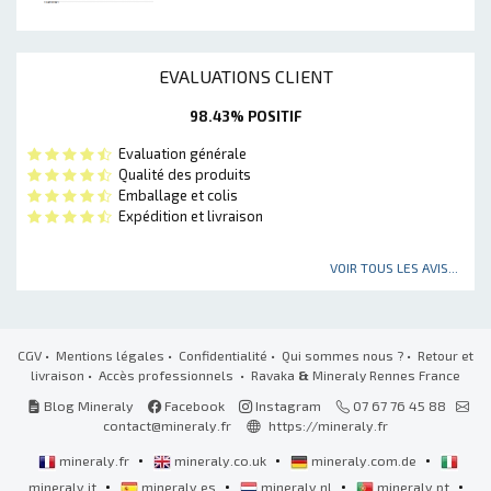
EVALUATIONS CLIENT
98.43% POSITIF
Evaluation générale
Qualité des produits
Emballage et colis
Expédition et livraison
VOIR TOUS LES AVIS...
CGV
•
Mentions légales
•
Confidentialité
•
Qui sommes nous ?
•
Retour et
livraison
•
Accès professionnels
• Ravaka
&
Mineraly Rennes France
Blog Mineraly
Facebook
Instagram
07 67 76 45 88
contact@mineraly.fr
https://mineraly.fr
•
•
•
mineraly.fr
mineraly.co.uk
mineraly.com.de
•
•
•
•
mineraly.it
mineraly.es
mineraly.nl
mineraly.pt