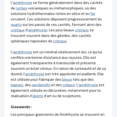
L'
améthyste
se forme généralement dans des cavités
de
roches
volcaniques ou métamorphiques, où des
solutions hydrothermales riches en silice et en
fer
circulent. Ces solutions déposent progressivement du
quartz
sur les parois de ces cavités, formant ainsi des
cristaux
d'
améthyste
. Les plus beaux
cristaux
se
trouvent souvent dans des géodes, des cavités
sphériques tapissées de
cristaux
.
L'
améthyste
est un minéral relativement dur, ce qui lui
confère une bonne résistance aux rayures. Elle est
également transparente à translucide et présente
souvent un éclat vitreux. En raison de sa beauté et de sa
dureté, l'
améthyste
est très appréciée en joaillerie. Elle
est utilisée pour fabriquer des
bijoux
tels que des
bagues
, des
pendentifs
et des
colliers
. L'
améthyste
est
également utilisée en décoration, notamment pour la
réalisation d'
objets
d'art ou de sculptures.
Gisements :
Les principaux gisements de Améthyste se trouvent en