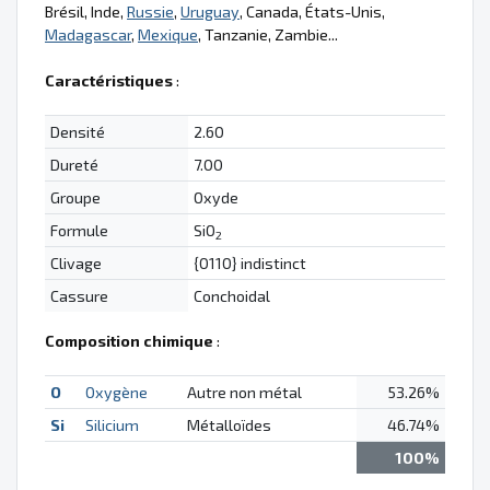
Brésil, Inde,
Russie
,
Uruguay
, Canada, États-Unis,
Madagascar
,
Mexique
, Tanzanie, Zambie...
Caractéristiques
:
Densité
2.60
Dureté
7.00
Groupe
Oxyde
Formule
SiO
2
Clivage
{0110} indistinct
Cassure
Conchoidal
Composition chimique
:
O
Oxygène
Autre non métal
53.26%
Si
Silicium
Métalloïdes
46.74%
100%