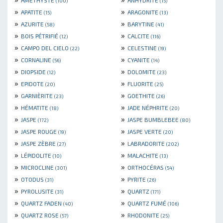
AMÉTHYSTE
ANHYDRITE
(100)
(15)
»
»
APATITE
ARAGONITE
(15)
(13)
»
»
AZURITE
BARYTINE
(58)
(41)
»
»
BOIS PÉTRIFIÉ
CALCITE
(12)
(116)
»
»
CAMPO DEL CIELO
CELESTINE
(22)
(19)
»
»
CORNALINE
CYANITE
(56)
(14)
»
»
DIOPSIDE
DOLOMITE
(12)
(23)
»
»
EPIDOTE
FLUORITE
(20)
(25)
»
»
GARNIÈRITE
GOETHITE
(23)
(26)
»
»
HÉMATITE
JADE NÉPHRITE
(18)
(20)
»
»
JASPE
JASPE BUMBLEBEE
(172)
(80)
»
»
JASPE ROUGE
JASPE VERTE
(19)
(20)
»
»
JASPE ZÈBRE
LABRADORITE
(27)
(202)
»
»
LÉPIDOLITE
MALACHITE
(10)
(13)
»
»
MICROCLINE
ORTHOCÉRAS
(301)
(54)
»
»
OTODUS
PYRITE
(31)
(26)
»
»
PYROLUSITE
QUARTZ
(31)
(171)
»
»
QUARTZ FADEN
QUARTZ FUMÉ
(40)
(106)
»
»
QUARTZ ROSE
RHODONITE
(57)
(25)