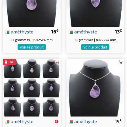
€
€
améthyste
16
améthyste
13
13 grammes | 35x25x4 mm
10 grammes | 40x22x4 mm
voir le produit
voir le produit
PRO
€
améthyste
améthyste
14