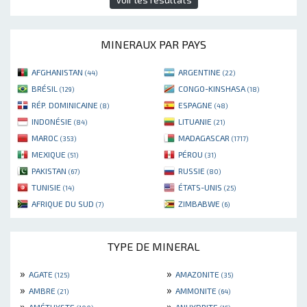
MINERAUX PAR PAYS
AFGHANISTAN
ARGENTINE
(44)
(22)
BRÉSIL
CONGO-KINSHASA
(129)
(18)
RÉP. DOMINICAINE
ESPAGNE
(8)
(48)
INDONÉSIE
LITUANIE
(84)
(21)
MAROC
MADAGASCAR
(353)
(1717)
MEXIQUE
PÉROU
(51)
(31)
PAKISTAN
RUSSIE
(67)
(80)
TUNISIE
ÉTATS-UNIS
(14)
(25)
AFRIQUE DU SUD
ZIMBABWE
(7)
(6)
TYPE DE MINERAL
»
»
AGATE
AMAZONITE
(125)
(35)
»
»
AMBRE
AMMONITE
(21)
(64)
»
»