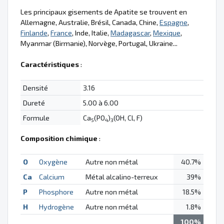
Les principaux gisements de Apatite se trouvent en
Allemagne, Australie, Brésil, Canada, Chine,
Espagne
,
Finlande
,
France
, Inde, Italie,
Madagascar
,
Mexique
,
Myanmar (Birmanie), Norvège, Portugal, Ukraine...
Caractéristiques
:
Densité
3.16
Dureté
5.00 à 6.00
Formule
Ca
(PO
)
(OH, Cl, F)
5
4
3
Composition chimique
:
O
Oxygène
Autre non métal
40.7%
Ca
Calcium
Métal alcalino-terreux
39%
P
Phosphore
Autre non métal
18.5%
H
Hydrogène
Autre non métal
1.8%
100%