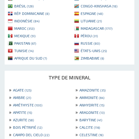
BRÉSIL
CONGO-KINSHASA
(129)
(18)
RÉP. DOMINICAINE
ESPAGNE
(8)
(48)
INDONÉSIE
LITUANIE
(84)
(21)
MAROC
MADAGASCAR
(353)
(1717)
MEXIQUE
PÉROU
(51)
(31)
PAKISTAN
RUSSIE
(67)
(80)
TUNISIE
ÉTATS-UNIS
(14)
(25)
AFRIQUE DU SUD
ZIMBABWE
(7)
(6)
TYPE DE MINERAL
»
»
AGATE
AMAZONITE
(125)
(35)
»
»
AMBRE
AMMONITE
(21)
(64)
»
»
AMÉTHYSTE
ANHYDRITE
(100)
(15)
»
»
APATITE
ARAGONITE
(15)
(13)
»
»
AZURITE
BARYTINE
(58)
(41)
»
»
BOIS PÉTRIFIÉ
CALCITE
(12)
(116)
»
»
CAMPO DEL CIELO
CELESTINE
(22)
(19)