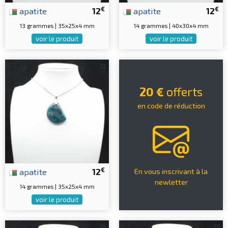
€
€
apatite
12
apatite
12
13 grammes | 35x25x4 mm
14 grammes | 40x30x4 mm
voir le produit
voir le produit
20 €
offerts
en code de réduction
€
apatite
12
En vous inscrivant à la
newletter
14 grammes | 35x25x4 mm
voir le produit