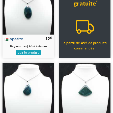
*
gratuite
€
apatite
12
a partir de
49€
de produits
14 grammes | 40x22x4 mm
commandés
voir le produit