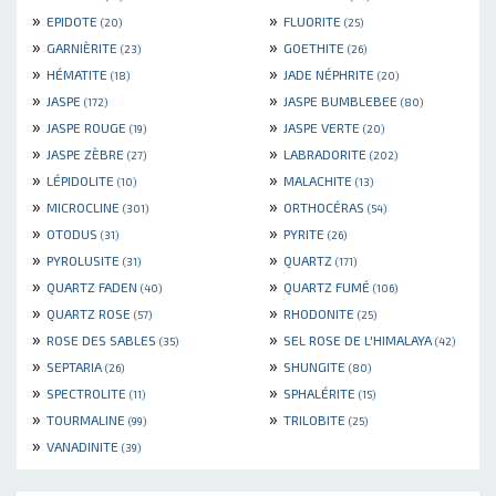
»
»
EPIDOTE
FLUORITE
(20)
(25)
»
»
GARNIÈRITE
GOETHITE
(23)
(26)
»
»
HÉMATITE
JADE NÉPHRITE
(18)
(20)
»
»
JASPE
JASPE BUMBLEBEE
(172)
(80)
»
»
JASPE ROUGE
JASPE VERTE
(19)
(20)
»
»
JASPE ZÈBRE
LABRADORITE
(27)
(202)
»
»
LÉPIDOLITE
MALACHITE
(10)
(13)
»
»
MICROCLINE
ORTHOCÉRAS
(301)
(54)
»
»
OTODUS
PYRITE
(31)
(26)
»
»
PYROLUSITE
QUARTZ
(31)
(171)
»
»
QUARTZ FADEN
QUARTZ FUMÉ
(40)
(106)
»
»
QUARTZ ROSE
RHODONITE
(57)
(25)
»
»
ROSE DES SABLES
SEL ROSE DE L'HIMALAYA
(35)
(42)
»
»
SEPTARIA
SHUNGITE
(26)
(80)
»
»
SPECTROLITE
SPHALÉRITE
(11)
(15)
»
»
TOURMALINE
TRILOBITE
(99)
(25)
»
VANADINITE
(39)