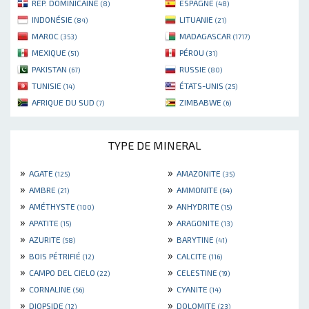
RÉP. DOMINICAINE
ESPAGNE
(8)
(48)
INDONÉSIE
LITUANIE
(84)
(21)
MAROC
MADAGASCAR
(353)
(1717)
MEXIQUE
PÉROU
(51)
(31)
PAKISTAN
RUSSIE
(67)
(80)
TUNISIE
ÉTATS-UNIS
(14)
(25)
AFRIQUE DU SUD
ZIMBABWE
(7)
(6)
TYPE DE MINERAL
»
»
AGATE
AMAZONITE
(125)
(35)
»
»
AMBRE
AMMONITE
(21)
(64)
»
»
AMÉTHYSTE
ANHYDRITE
(100)
(15)
»
»
APATITE
ARAGONITE
(15)
(13)
»
»
AZURITE
BARYTINE
(58)
(41)
»
»
BOIS PÉTRIFIÉ
CALCITE
(12)
(116)
»
»
CAMPO DEL CIELO
CELESTINE
(22)
(19)
»
»
CORNALINE
CYANITE
(56)
(14)
»
»
DIOPSIDE
DOLOMITE
(12)
(23)