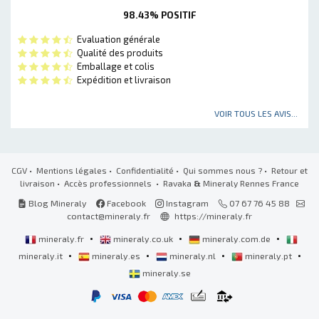
98.43% POSITIF
Evaluation générale
Qualité des produits
Emballage et colis
Expédition et livraison
VOIR TOUS LES AVIS...
CGV
•
Mentions légales
•
Confidentialité
•
Qui sommes nous ?
•
Retour et
livraison
•
Accès professionnels
• Ravaka
&
Mineraly Rennes France
Blog Mineraly
Facebook
Instagram
07 67 76 45 88
contact@mineraly.fr
https://mineraly.fr
•
•
•
mineraly.fr
mineraly.co.uk
mineraly.com.de
•
•
•
•
mineraly.it
mineraly.es
mineraly.nl
mineraly.pt
mineraly.se