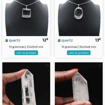
€
€
quartz
12
quartz
13
13 grammes | 27x25x9 mm
14 grammes | 35x24x8 mm
voir le produit
voir le produit