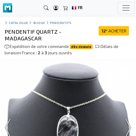
FR
CATALOGUE
BIJOUX
PENDENTIFS
PENDENTIF QUARTZ -
12
ACHETER
€
MADAGASCAR
Expédition de votre commande
.
Délais de
dès demain
livraison France :
2
à
3
jours ouvrés