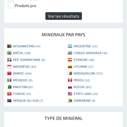
Produits pro
Voir les résultats
MINERAUX PAR PAYS
AFGHANISTAN
ARGENTINE
(44)
(23)
BRÉSIL
CONGO-KINSHASA
(129)
(18)
RÉP. DOMINICAINE
ESPAGNE
(8)
(48)
INDONÉSIE
LITUANIE
(84)
(21)
MAROC
MADAGASCAR
(354)
(1717)
MEXIQUE
PÉROU
(51)
(32)
PAKISTAN
RUSSIE
(67)
(80)
TUNISIE
ÉTATS-UNIS
(14)
(25)
AFRIQUE DU SUD
ZIMBABWE
(7)
(6)
TYPE DE MINERAL