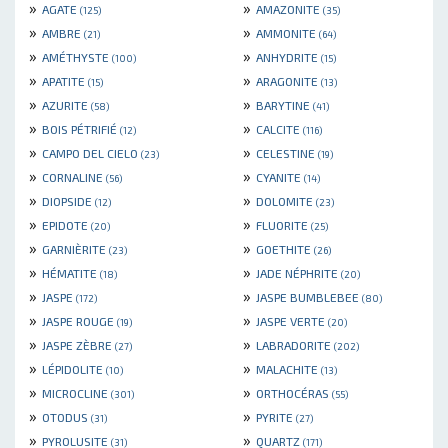
»
»
AGATE
AMAZONITE
(125)
(35)
»
»
AMBRE
AMMONITE
(21)
(64)
»
»
AMÉTHYSTE
ANHYDRITE
(100)
(15)
»
»
APATITE
ARAGONITE
(15)
(13)
»
»
AZURITE
BARYTINE
(58)
(41)
»
»
BOIS PÉTRIFIÉ
CALCITE
(12)
(116)
»
»
CAMPO DEL CIELO
CELESTINE
(23)
(19)
»
»
CORNALINE
CYANITE
(56)
(14)
»
»
DIOPSIDE
DOLOMITE
(12)
(23)
»
»
EPIDOTE
FLUORITE
(20)
(25)
»
»
GARNIÈRITE
GOETHITE
(23)
(26)
»
»
HÉMATITE
JADE NÉPHRITE
(18)
(20)
»
»
JASPE
JASPE BUMBLEBEE
(172)
(80)
»
»
JASPE ROUGE
JASPE VERTE
(19)
(20)
»
»
JASPE ZÈBRE
LABRADORITE
(27)
(202)
»
»
LÉPIDOLITE
MALACHITE
(10)
(13)
»
»
MICROCLINE
ORTHOCÉRAS
(301)
(55)
»
»
OTODUS
PYRITE
(31)
(27)
»
»
PYROLUSITE
QUARTZ
(31)
(171)