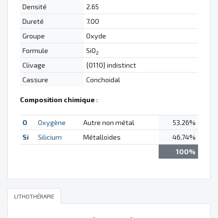
Densité
2.65
Dureté
7.00
Groupe
Oxyde
Formule
SiO
2
Clivage
{0110} indistinct
Cassure
Conchoidal
Composition chimique
:
O
Oxygène
Autre non métal
53.26%
Si
Silicium
Métalloïdes
46.74%
100%
LITHOTHÉRAPIE