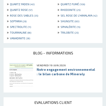
»
»
QUARTZ FADEN
QUARTZ FUMÉ
(40)
(106)
»
»
QUARTZ ROSE
RHODONITE
(57)
(25)
»
»
ROSE DES SABLES
SEL ROSE DE L'HIMALAYA
(35)
(42)
»
»
SEPTARIA
SHUNGITE
(26)
(80)
»
»
SPECTROLITE
SPHALÉRITE
(11)
(15)
»
»
TOURMALINE
TRILOBITE
(99)
(25)
»
VANADINITE
(39)
BLOG - INFORMATIONS
VENDREDI 19 JUIN 2026
Notre engagement environnemental
: le bilan carbone de Mineraly
EVALUATIONS CLIENT