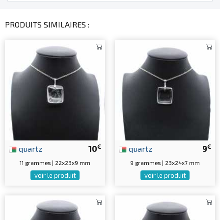
PRODUITS SIMILAIRES :
€
€
quartz
10
quartz
9
11 grammes | 22x23x9 mm
9 grammes | 23x24x7 mm
voir le produit
voir le produit