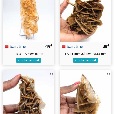
€
€
barytine
44
barytine
89
1.1 kilo | 170x60x85 mm
370 grammes | 110x110x55 mm
voir le produit
voir le produit