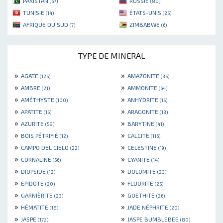
PAKISTAN
RUSSIE
(67)
(80)
TUNISIE
ÉTATS-UNIS
(14)
(25)
AFRIQUE DU SUD
ZIMBABWE
(7)
(6)
TYPE DE MINERAL
»
»
AGATE
AMAZONITE
(125)
(35)
»
»
AMBRE
AMMONITE
(21)
(64)
»
»
AMÉTHYSTE
ANHYDRITE
(100)
(15)
»
»
APATITE
ARAGONITE
(15)
(13)
»
»
AZURITE
BARYTINE
(58)
(41)
»
»
BOIS PÉTRIFIÉ
CALCITE
(12)
(116)
»
»
CAMPO DEL CIELO
CELESTINE
(22)
(19)
»
»
CORNALINE
CYANITE
(56)
(14)
»
»
DIOPSIDE
DOLOMITE
(12)
(23)
»
»
EPIDOTE
FLUORITE
(20)
(25)
»
»
GARNIÈRITE
GOETHITE
(23)
(26)
»
»
HÉMATITE
JADE NÉPHRITE
(18)
(20)
»
»
JASPE
JASPE BUMBLEBEE
(172)
(80)