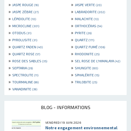
»
»
JASPE ROUGE
JASPE VERTE
(19)
(20)
»
»
JASPE ZÈBRE
LABRADORITE
(27)
(202)
»
»
LÉPIDOLITE
MALACHITE
(10)
(13)
»
»
MICROCLINE
ORTHOCÉRAS
(301)
(54)
»
»
OTODUS
PYRITE
(31)
(26)
»
»
PYROLUSITE
QUARTZ
(31)
(171)
»
»
QUARTZ FADEN
QUARTZ FUMÉ
(40)
(106)
»
»
QUARTZ ROSE
RHODONITE
(57)
(25)
»
»
ROSE DES SABLES
SEL ROSE DE L'HIMALAYA
(35)
(42)
»
»
SEPTARIA
SHUNGITE
(26)
(80)
»
»
SPECTROLITE
SPHALÉRITE
(11)
(15)
»
»
TOURMALINE
TRILOBITE
(99)
(25)
»
VANADINITE
(39)
BLOG - INFORMATIONS
VENDREDI 19 JUIN 2026
Notre engagement environnemental