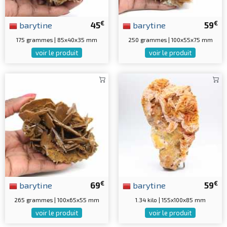
€
€
barytine
45
barytine
59
175 grammes | 85x40x35 mm
250 grammes | 100x55x75 mm
voir le produit
voir le produit
€
€
barytine
69
barytine
59
265 grammes | 100x65x55 mm
1.34 kilo | 155x100x85 mm
voir le produit
voir le produit