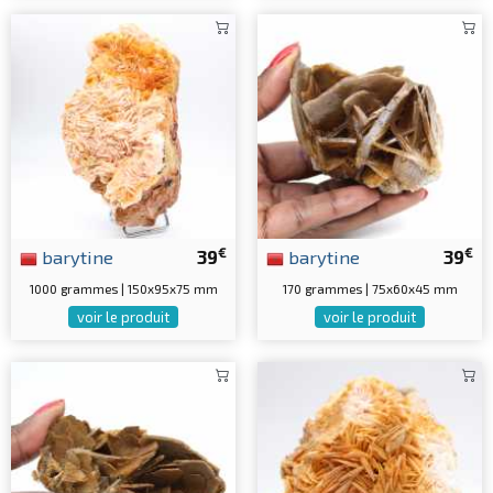
€
€
barytine
39
barytine
39
1000 grammes | 150x95x75 mm
170 grammes | 75x60x45 mm
voir le produit
voir le produit