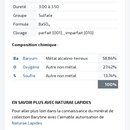
Dureté
3.00 à 3.50
Groupe
Sulfate
Formule
BaSO
4
Clivage
parfait {001}, , imparfait {010}
Composition chimique
:
Ba
Baryum
Métal alcalino-terreux
58.84%
O
Oxygène
Autre non métal
27.42%
S
Soufre
Autre non métal
13.74%
100%
EN SAVOIR PLUS AVEC NATURAE LAPIDES
Pour aller plus loin dans la connaissance du minéral de
collection Barytine avec l'aimable autorisation de
Naturae Lapides