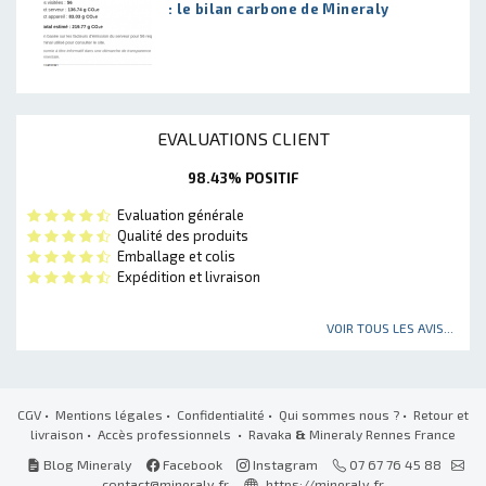
: le bilan carbone de Mineraly
EVALUATIONS CLIENT
98.43% POSITIF
Evaluation générale
Qualité des produits
Emballage et colis
Expédition et livraison
VOIR TOUS LES AVIS...
CGV
•
Mentions légales
•
Confidentialité
•
Qui sommes nous ?
•
Retour et
livraison
•
Accès professionnels
• Ravaka
&
Mineraly Rennes France
Blog Mineraly
Facebook
Instagram
07 67 76 45 88
contact@mineraly.fr
https://mineraly.fr