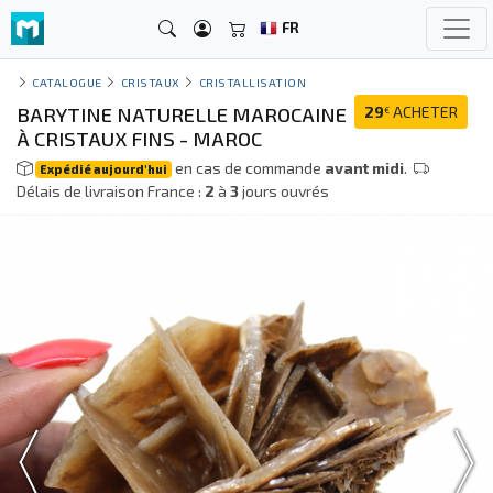
FR
CATALOGUE
CRISTAUX
CRISTALLISATION
BARYTINE NATURELLE MAROCAINE
29
ACHETER
€
À CRISTAUX FINS - MAROC
en cas de commande
avant midi
.
Expédié aujourd'hui
Délais de livraison France :
2
à
3
jours ouvrés