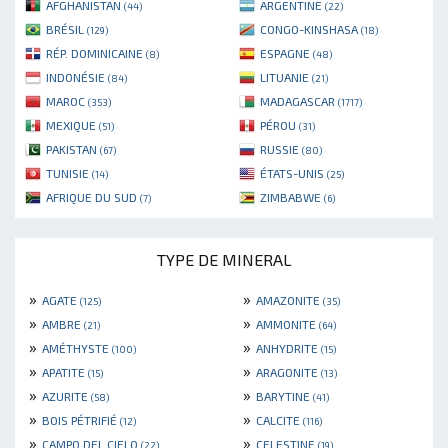
AFGHANISTAN
ARGENTINE
(44)
(22)
BRÉSIL
CONGO-KINSHASA
(129)
(18)
RÉP. DOMINICAINE
ESPAGNE
(8)
(48)
INDONÉSIE
LITUANIE
(84)
(21)
MAROC
MADAGASCAR
(353)
(1717)
MEXIQUE
PÉROU
(51)
(31)
PAKISTAN
RUSSIE
(67)
(80)
TUNISIE
ÉTATS-UNIS
(14)
(25)
AFRIQUE DU SUD
ZIMBABWE
(7)
(6)
TYPE DE MINERAL
»
»
AGATE
AMAZONITE
(125)
(35)
»
»
AMBRE
AMMONITE
(21)
(64)
»
»
AMÉTHYSTE
ANHYDRITE
(100)
(15)
»
»
APATITE
ARAGONITE
(15)
(13)
»
»
AZURITE
BARYTINE
(58)
(41)
»
»
BOIS PÉTRIFIÉ
CALCITE
(12)
(116)
»
»
CAMPO DEL CIELO
CELESTINE
(22)
(19)