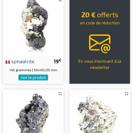
20 €
offerts
en code de réduction
€
sphalérite
19
En vous inscrivant à la
newletter
145 grammes | 60x45x30 mm
voir le produit