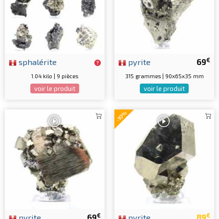
€
sphalérite
pyrite
69
1.04 kilo | 9 pièces
315 grammes | 90x65x35 mm
voir le produit
voir le produit
-10%
€
€
pyrite
69
pyrite
89