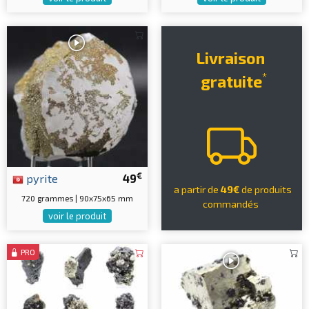
Livraison
*
gratuite
€
pyrite
49
a partir de
49€
de produits
720 grammes | 90x75x65 mm
commandés
voir le produit
PRO