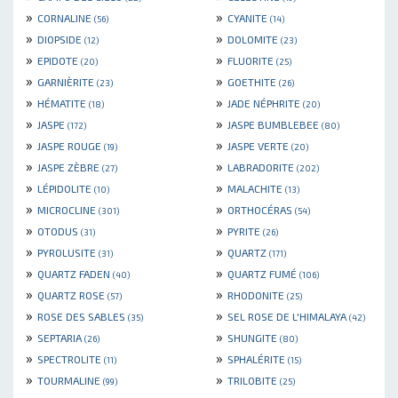
»
»
CORNALINE
CYANITE
(56)
(14)
»
»
DIOPSIDE
DOLOMITE
(12)
(23)
»
»
EPIDOTE
FLUORITE
(20)
(25)
»
»
GARNIÈRITE
GOETHITE
(23)
(26)
»
»
HÉMATITE
JADE NÉPHRITE
(18)
(20)
»
»
JASPE
JASPE BUMBLEBEE
(172)
(80)
»
»
JASPE ROUGE
JASPE VERTE
(19)
(20)
»
»
JASPE ZÈBRE
LABRADORITE
(27)
(202)
»
»
LÉPIDOLITE
MALACHITE
(10)
(13)
»
»
MICROCLINE
ORTHOCÉRAS
(301)
(54)
»
»
OTODUS
PYRITE
(31)
(26)
»
»
PYROLUSITE
QUARTZ
(31)
(171)
»
»
QUARTZ FADEN
QUARTZ FUMÉ
(40)
(106)
»
»
QUARTZ ROSE
RHODONITE
(57)
(25)
»
»
ROSE DES SABLES
SEL ROSE DE L'HIMALAYA
(35)
(42)
»
»
SEPTARIA
SHUNGITE
(26)
(80)
»
»
SPECTROLITE
SPHALÉRITE
(11)
(15)
»
»
TOURMALINE
TRILOBITE
(99)
(25)