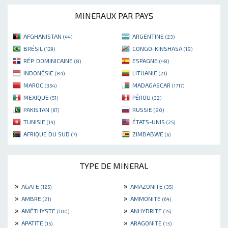
MINERAUX PAR PAYS
AFGHANISTAN
ARGENTINE
(44)
(23)
BRÉSIL
CONGO-KINSHASA
(129)
(18)
RÉP. DOMINICAINE
ESPAGNE
(8)
(48)
INDONÉSIE
LITUANIE
(84)
(21)
MAROC
MADAGASCAR
(354)
(1717)
MEXIQUE
PÉROU
(51)
(32)
PAKISTAN
RUSSIE
(67)
(80)
TUNISIE
ÉTATS-UNIS
(14)
(25)
AFRIQUE DU SUD
ZIMBABWE
(7)
(6)
TYPE DE MINERAL
»
»
AGATE
AMAZONITE
(125)
(35)
»
»
AMBRE
AMMONITE
(21)
(64)
»
»
AMÉTHYSTE
ANHYDRITE
(100)
(15)
»
»
APATITE
ARAGONITE
(15)
(13)