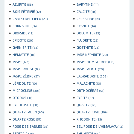
»
»
AZURITE
BARYTINE
(58)
(41)
»
»
BOIS PÉTRIFIÉ
CALCITE
(12)
(116)
»
»
CAMPO DEL CIELO
CELESTINE
(23)
(19)
»
»
CORNALINE
CYANITE
(56)
(14)
»
»
DIOPSIDE
DOLOMITE
(12)
(23)
»
»
EPIDOTE
FLUORITE
(20)
(25)
»
»
GARNIÈRITE
GOETHITE
(23)
(26)
»
»
HÉMATITE
JADE NÉPHRITE
(18)
(20)
»
»
JASPE
JASPE BUMBLEBEE
(172)
(80)
»
»
JASPE ROUGE
JASPE VERTE
(19)
(20)
»
»
JASPE ZÈBRE
LABRADORITE
(27)
(202)
»
»
LÉPIDOLITE
MALACHITE
(10)
(13)
»
»
MICROCLINE
ORTHOCÉRAS
(301)
(55)
»
»
OTODUS
PYRITE
(31)
(27)
»
»
PYROLUSITE
QUARTZ
(31)
(171)
»
»
QUARTZ FADEN
QUARTZ FUMÉ
(40)
(106)
»
»
QUARTZ ROSE
RHODONITE
(57)
(25)
»
»
ROSE DES SABLES
SEL ROSE DE L'HIMALAYA
(35)
(42)
»
»
SEPTARIA
SHUNGITE
(26)
(80)