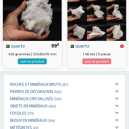
€
quartz
99
quartz
430 grammes | 125x85x70 mm
1.48 kilo | 9 pièces
voir le produit
voir le produit
ROCHES ET MINÉRAUX BRUTS
(87)
PIERRES DE DÉCORATION
(625)
MINÉRAUX CRISTALLISÉS
(555)
OBJETS EN MINÉRAUX
(922)
FOSSILES
(175)
BIJOUX EN MINÉRAUX
(354)
MÉTÉORITES
(23)