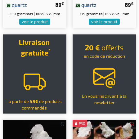
€
€
quartz
89
quartz
89
380 grammes | 110x90x75 mm
375 grammes | 85x75x60 mm
voir le produit
voir le produit
Livraison
20 €
offerts
*
gratuite
en code de réduction
En vous inscrivant à la
a partir de
49€
de produits
newletter
commandés
PRO