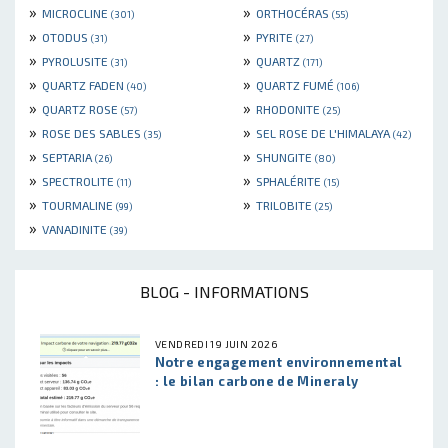
»
»
MICROCLINE
ORTHOCÉRAS
(301)
(55)
»
»
OTODUS
PYRITE
(31)
(27)
»
»
PYROLUSITE
QUARTZ
(31)
(171)
»
»
QUARTZ FADEN
QUARTZ FUMÉ
(40)
(106)
»
»
QUARTZ ROSE
RHODONITE
(57)
(25)
»
»
ROSE DES SABLES
SEL ROSE DE L'HIMALAYA
(35)
(42)
»
»
SEPTARIA
SHUNGITE
(26)
(80)
»
»
SPECTROLITE
SPHALÉRITE
(11)
(15)
»
»
TOURMALINE
TRILOBITE
(99)
(25)
»
VANADINITE
(39)
BLOG - INFORMATIONS
VENDREDI 19 JUIN 2026
Notre engagement environnemental
: le bilan carbone de Mineraly