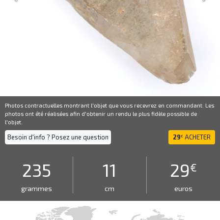
Photos contractuelles montrant l'objet que vous recevrez en commandant. Les
photos ont été réalisées afin d'obtenir un rendu le plus fidèle possible de
l'objet.
Besoin d'info ? Posez une question
29
ACHETER
€
235
11
29
€
grammes
cm
euros