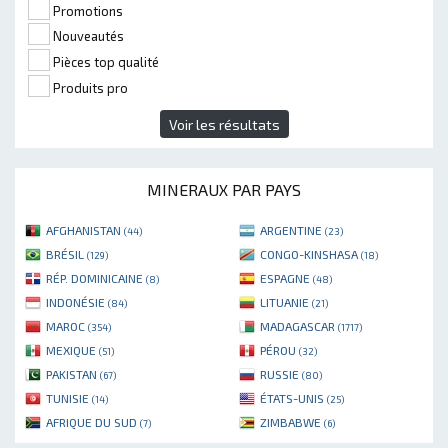
Promotions
Nouveautés
Pièces top qualité
Produits pro
Voir les résultats
MINERAUX PAR PAYS
AFGHANISTAN
ARGENTINE
(44)
(23)
BRÉSIL
CONGO-KINSHASA
(129)
(18)
RÉP. DOMINICAINE
ESPAGNE
(8)
(48)
INDONÉSIE
LITUANIE
(84)
(21)
MAROC
MADAGASCAR
(354)
(1717)
MEXIQUE
PÉROU
(51)
(32)
PAKISTAN
RUSSIE
(67)
(80)
TUNISIE
ÉTATS-UNIS
(14)
(25)
AFRIQUE DU SUD
ZIMBABWE
(7)
(6)