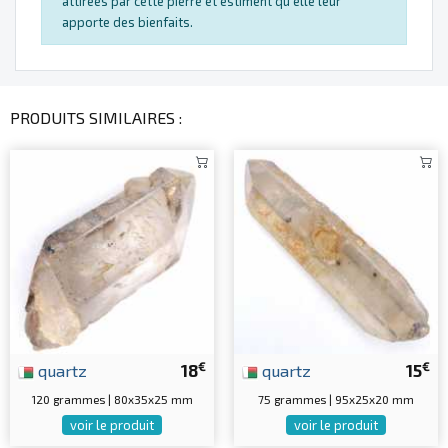
attirées par cette pierre et estiment qu'elle leur
apporte des bienfaits.
PRODUITS SIMILAIRES :
€
€
quartz
18
quartz
15
120 grammes | 80x35x25 mm
75 grammes | 95x25x20 mm
voir le produit
voir le produit