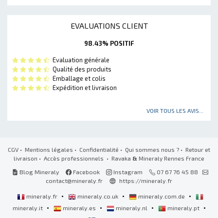
EVALUATIONS CLIENT
98.43% POSITIF
Evaluation générale
Qualité des produits
Emballage et colis
Expédition et livraison
VOIR TOUS LES AVIS...
CGV
•
Mentions légales
•
Confidentialité
•
Qui sommes nous ?
•
Retour et
livraison
•
Accès professionnels
• Ravaka
&
Mineraly Rennes France
Blog Mineraly
Facebook
Instagram
07 67 76 45 88
contact@mineraly.fr
https://mineraly.fr
•
•
•
mineraly.fr
mineraly.co.uk
mineraly.com.de
•
•
•
•
mineraly.it
mineraly.es
mineraly.nl
mineraly.pt