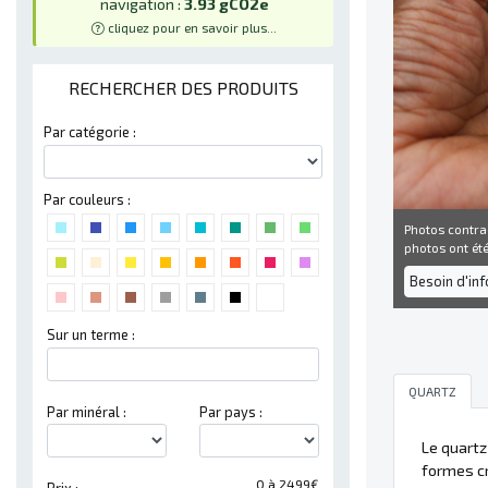
navigation :
3.93 gCO2e
cliquez pour en savoir plus...
RECHERCHER DES PRODUITS
Par catégorie :
Par couleurs :
Photos contra
photos ont été 
Besoin d'in
Sur un terme :
QUARTZ
Par minéral :
Par pays :
Le quart
formes cr
0 à 2499€