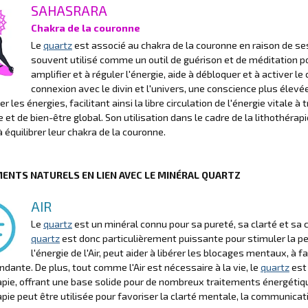
SAHASRARA
Chakra de la couronne
Le
quartz
est associé au chakra de la couronne en raison de ses 
souvent utilisé comme un outil de guérison et de méditation pou
amplifier et à réguler l'énergie, aide à débloquer et à activer l
connexion avec le divin et l'univers, une conscience plus élevée 
 les énergies, facilitant ainsi la libre circulation de l'énergie vitale 
re et de bien-être global. Son utilisation dans le cadre de la lithothér
à équilibrer leur chakra de la couronne.
MENTS NATURELS EN LIEN AVEC LE MINÉRAL QUARTZ
AIR
Le
quartz
est un minéral connu pour sa pureté, sa clarté et sa cap
quartz
est donc particulièrement puissante pour stimuler la pen
l'énergie de l'Air, peut aider à libérer les blocages mentaux, à 
ndante. De plus, tout comme l'Air est nécessaire à la vie, le
quartz
est
apie, offrant une base solide pour de nombreux traitements énergétique
apie peut être utilisée pour favoriser la clarté mentale, la communicati