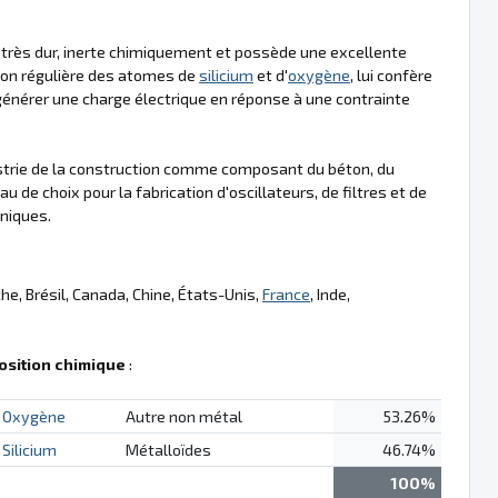
 très dur, inerte chimiquement et possède une excellente
tion régulière des atomes de
silicium
et d'
oxygène
, lui confère
 générer une charge électrique en réponse à une contrainte
dustrie de la construction comme composant du béton, du
 de choix pour la fabrication d'oscillateurs, de filtres et de
oniques.
e, Brésil, Canada, Chine, États-Unis,
France
, Inde,
sition chimique
:
Oxygène
Autre non métal
53.26%
Silicium
Métalloïdes
46.74%
100%