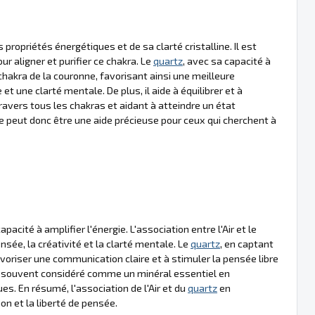
propriétés énergétiques et de sa clarté cristalline. Il est
r aligner et purifier ce chakra. Le
quartz
, avec sa capacité à
e chakra de la couronne, favorisant ainsi une meilleure
et une clarté mentale. De plus, il aide à équilibrer et à
à travers tous les chakras et aidant à atteindre un état
apie peut donc être une aide précieuse pour ceux qui cherchent à
acité à amplifier l'énergie. L'association entre l'Air et le
sée, la créativité et la clarté mentale. Le
quartz
, en captant
favoriser une communication claire et à stimuler la pensée libre
 souvent considéré comme un minéral essentiel en
s. En résumé, l'association de l'Air et du
quartz
en
on et la liberté de pensée.