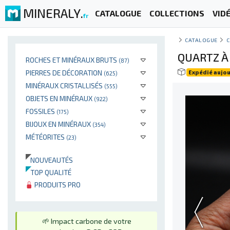
MINERALY.
CATALOGUE
COLLECTIONS
VID
fr
CATALOGUE
C
QUARTZ À
ROCHES ET MINÉRAUX BRUTS
(87)
PIERRES DE DÉCORATION
Expédié aujou
(625)
MINÉRAUX CRISTALLISÉS
(555)
OBJETS EN MINÉRAUX
(922)
FOSSILES
(175)
BIJOUX EN MINÉRAUX
(354)
MÉTÉORITES
(23)
NOUVEAUTÉS
TOP QUALITÉ
PRODUITS PRO
🌱 Impact carbone de votre