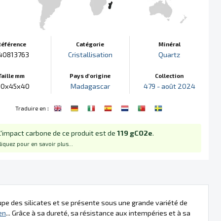
Référence
Catégorie
Minéral
40813763
Cristallisation
Quartz
Taille mm
Pays d'origine
Collection
20x45x40
Madagascar
479 - août 2024
:
Traduire en
L'impact carbone de ce produit est de
119 gCO2e
.
liquez pour en savoir plus...
roupe des silicates et se présente sous une grande variété de
en
... Grâce à sa dureté, sa résistance aux intempéries et à sa