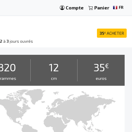
Compte
Panier
FR
35
ACHETER
€
2
à
3
jours ouvrés
320
12
35
€
grammes
cm
euros