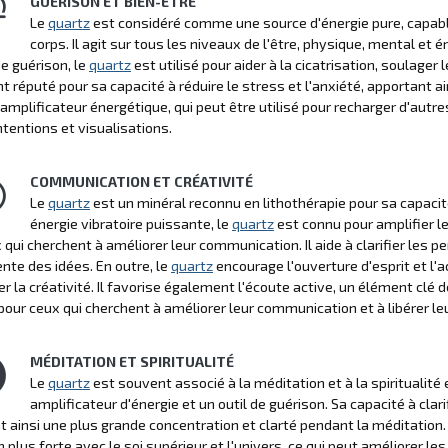
GUÉRISON ET BIEN-ÊTRE
Le
quartz
est considéré comme une source d'énergie pure, capable
corps. Il agit sur tous les niveaux de l'être, physique, mental et 
e guérison, le
quartz
est utilisé pour aider à la cicatrisation, soulager
 réputé pour sa capacité à réduire le stress et l'anxiété, apportant a
 amplificateur énergétique, qui peut être utilisé pour recharger d'autre
ntentions et visualisations.
COMMUNICATION ET CRÉATIVITÉ
Le
quartz
est un minéral reconnu en lithothérapie pour sa capacit
énergie vibratoire puissante, le
quartz
est connu pour amplifier les
 qui cherchent à améliorer leur communication. Il aide à clarifier les 
nte des idées. En outre, le
quartz
encourage l'ouverture d'esprit et l'
er la créativité. Il favorise également l'écoute active, un élément clé 
pour ceux qui cherchent à améliorer leur communication et à libérer leu
MÉDITATION ET SPIRITUALITÉ
Le
quartz
est souvent associé à la méditation et à la spiritualité
amplificateur d'énergie et un outil de guérison. Sa capacité à clari
t ainsi une plus grande concentration et clarté pendant la méditation.
plus forte avec le soi supérieur et l'univers, ce qui peut améliorer les 