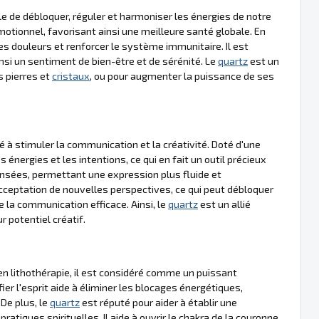
 de débloquer, réguler et harmoniser les énergies de notre
émotionnel, favorisant ainsi une meilleure santé globale. En
 les douleurs et renforcer le système immunitaire. Il est
insi un sentiment de bien-être et de sérénité. Le
quartz
est un
s pierres et
cristaux
, ou pour augmenter la puissance de ses
é à stimuler la communication et la créativité. Doté d'une
 énergies et les intentions, ce qui en fait un outil précieux
pensées, permettant une expression plus fluide et
acceptation de nouvelles perspectives, ce qui peut débloquer
de la communication efficace. Ainsi, le
quartz
est un allié
r potentiel créatif.
 en lithothérapie, il est considéré comme un puissant
fier l'esprit aide à éliminer les blocages énergétiques,
 De plus, le
quartz
est réputé pour aider à établir une
pratiques spirituelles. Il aide à ouvrir le chakra de la couronne,