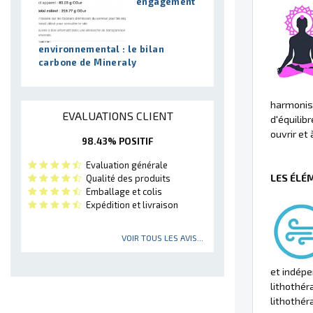
engagement
environnemental : le bilan
carbone de Mineraly
harmoniser
EVALUATIONS CLIENT
d'équilib
ouvrir et 
98.43% POSITIF
Evaluation générale
LES ÉLÉ
Qualité des produits
Emballage et colis
Expédition et livraison
VOIR TOUS LES AVIS...
et indépe
lithothér
lithothér