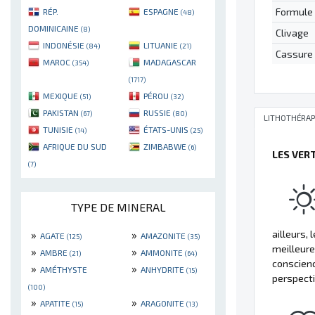
Formule
RÉP.
ESPAGNE
(48)
DOMINICAINE
(8)
Clivage
INDONÉSIE
LITUANIE
(84)
(21)
Cassure
MAROC
MADAGASCAR
(354)
(1717)
MEXIQUE
PÉROU
(51)
(32)
PAKISTAN
RUSSIE
(67)
(80)
LITHOTHÉRAP
TUNISIE
ÉTATS-UNIS
(14)
(25)
AFRIQUE DU SUD
ZIMBABWE
(6)
LES VER
(7)
TYPE DE MINERAL
»
»
ailleurs, 
AGATE
AMAZONITE
(125)
(35)
meilleure
»
»
AMBRE
AMMONITE
(21)
(64)
conscienc
»
»
AMÉTHYSTE
ANHYDRITE
(15)
perspecti
(100)
»
»
APATITE
ARAGONITE
(15)
(13)