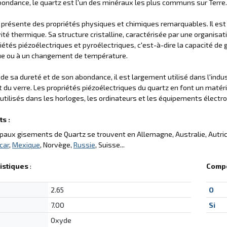
ondance, le quartz est l'un des minéraux les plus communs sur Terre.
 présente des propriétés physiques et chimiques remarquables. Il est
ité thermique. Sa structure cristalline, caractérisée par une organisa
iétés piézoélectriques et pyroélectriques, c'est-à-dire la capacité de
e ou à un changement de température.
 de sa dureté et de son abondance, il est largement utilisé dans l'in
t du verre. Les propriétés piézoélectriques du quartz en font un matériau
utilisés dans les horloges, les ordinateurs et les équipements électr
s :
ipaux gisements de Quartz se trouvent en Allemagne, Australie, Autrich
car
,
Mexique
, Norvège,
Russie
, Suisse...
istiques
:
Compo
2.65
O
7.00
Si
Oxyde