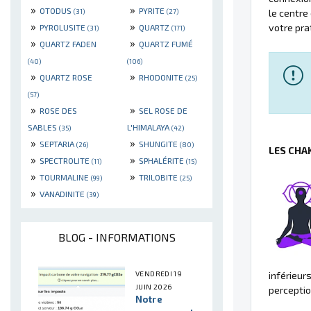
»
»
OTODUS
PYRITE
(31)
(27)
le centre
»
»
votre pra
PYROLUSITE
QUARTZ
(31)
(171)
»
»
QUARTZ FADEN
QUARTZ FUMÉ
(40)
(106)
»
»
QUARTZ ROSE
RHODONITE
(25)
(57)
»
»
ROSE DES
SEL ROSE DE
SABLES
L'HIMALAYA
(35)
(42)
»
»
SEPTARIA
SHUNGITE
(26)
(80)
LES CHA
»
»
SPECTROLITE
SPHALÉRITE
(11)
(15)
»
»
TOURMALINE
TRILOBITE
(99)
(25)
»
VANADINITE
(39)
BLOG - INFORMATIONS
VENDREDI 19
inférieur
JUIN 2026
perceptio
Notre