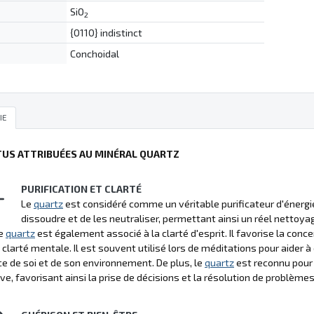
SiO
2
{0110} indistinct
Conchoidal
IE
TUS ATTRIBUÉES AU MINÉRAL QUARTZ
PURIFICATION ET CLARTÉ
Le
quartz
est considéré comme un véritable purificateur d'énergi
dissoudre et de les neutraliser, permettant ainsi un réel nettoya
le
quartz
est également associé à la clarté d'esprit. Il favorise la con
 clarté mentale. Il est souvent utilisé lors de méditations pour aider à
e de soi et de son environnement. De plus, le
quartz
est reconnu pour a
ve, favorisant ainsi la prise de décisions et la résolution de problèmes