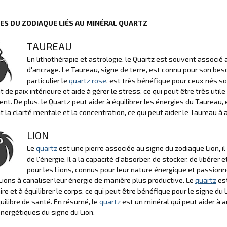
NES DU ZODIAQUE LIÉS AU MINÉRAL QUARTZ
TAUREAU
En lithothérapie et astrologie, le Quartz est souvent associé 
d'ancrage. Le Taureau, signe de terre, est connu pour son besoi
particulier le
quartz rose
, est très bénéfique pour ceux nés sou
 de paix intérieure et aide à gérer le stress, ce qui peut être très util
t. De plus, le Quartz peut aider à équilibrer les énergies du Taureau,
t la clarté mentale et la concentration, ce qui peut aider le Taureau à 
LION
Le
quartz
est une pierre associée au signe du zodiaque Lion, il
de l'énergie. Il a la capacité d'absorber, de stocker, de libérer
pour les Lions, connus pour leur nature énergique et passionn
 Lions à canaliser leur énergie de manière plus productive. Le
quartz
est
re et à équilibrer le corps, ce qui peut être bénéfique pour le signe 
uilibre de santé. En résumé, le
quartz
est un minéral qui peut aider à am
nergétiques du signe du Lion.