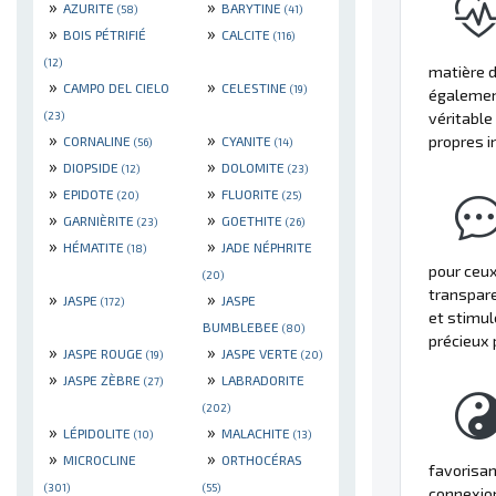
»
»
AZURITE
BARYTINE
(58)
(41)
»
»
BOIS PÉTRIFIÉ
CALCITE
(116)
(12)
matière d
»
»
CAMPO DEL CIELO
CELESTINE
(19)
également
(23)
véritable
»
»
propres i
CORNALINE
CYANITE
(56)
(14)
»
»
DIOPSIDE
DOLOMITE
(12)
(23)
»
»
EPIDOTE
FLUORITE
(20)
(25)
»
»
GARNIÈRITE
GOETHITE
(23)
(26)
»
»
HÉMATITE
JADE NÉPHRITE
(18)
pour ceux
(20)
transpare
»
»
JASPE
JASPE
(172)
et stimul
BUMBLEBEE
(80)
précieux 
»
»
JASPE ROUGE
JASPE VERTE
(19)
(20)
»
»
JASPE ZÈBRE
LABRADORITE
(27)
(202)
»
»
LÉPIDOLITE
MALACHITE
(10)
(13)
»
»
MICROCLINE
ORTHOCÉRAS
favorisan
(301)
(55)
connexion 