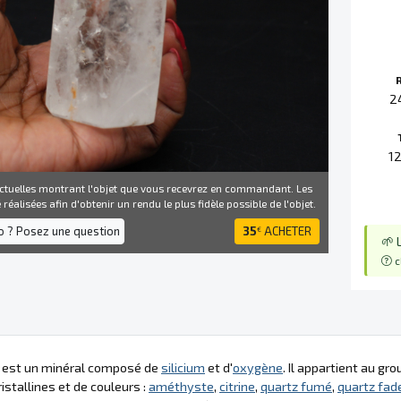
2
1
ctuelles montrant l'objet que vous recevrez en commandant. Les
réalisées afin d'obtenir un rendu le plus fidèle possible de l'objet.
fo ? Posez une question
35
ACHETER
€
🌱 
c
z est un minéral composé de
silicium
et d'
oxygène
. Il appartient au g
istallines et de couleurs :
améthyste
,
citrine
,
quartz fumé
,
quartz fad