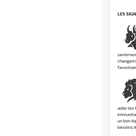
LES SIG
sentiment
changemen
favorisan
aider les
immunitai
un bon éq
besoins é