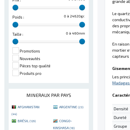
Prix :
grande ab
Le quartz
0 à 24620gr.
Poids :
conductiv
des propr
mécaniqu
0 à 460mm
Taille :
En raison
mortier e
Promotions
capteurs 
Nouveautés
Pièces top qualité
Gisement
Produits pro
Les princ
Madagas
MINERAUX PAR PAYS
Caractér
AFGHANISTAN
ARGENTINE
(23)
Densité
(44)
Dureté
BRÉSIL
CONGO-
(129)
Groupe
KINSHASA
(18)