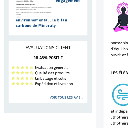
engagement
environnemental : le bilan
carbone de Mineraly
harmoniser
EVALUATIONS CLIENT
d'équilib
ouvrir et 
98.43% POSITIF
Evaluation générale
LES ÉLÉ
Qualité des produits
Emballage et colis
Expédition et livraison
VOIR TOUS LES AVIS...
et indépe
lithothér
lithothér