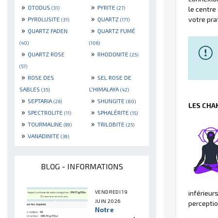
»
»
OTODUS
PYRITE
(31)
(27)
le centre
»
»
votre pra
PYROLUSITE
QUARTZ
(31)
(171)
»
»
QUARTZ FADEN
QUARTZ FUMÉ
(40)
(106)
»
»
QUARTZ ROSE
RHODONITE
(25)
(57)
»
»
ROSE DES
SEL ROSE DE
SABLES
L'HIMALAYA
(35)
(42)
»
»
SEPTARIA
SHUNGITE
(26)
(80)
LES CHA
»
»
SPECTROLITE
SPHALÉRITE
(11)
(15)
»
»
TOURMALINE
TRILOBITE
(99)
(25)
»
VANADINITE
(39)
BLOG - INFORMATIONS
VENDREDI 19
inférieur
JUIN 2026
perceptio
Notre