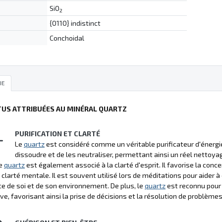
SiO
2
{0110} indistinct
Conchoidal
IE
TUS ATTRIBUÉES AU MINÉRAL QUARTZ
PURIFICATION ET CLARTÉ
Le
quartz
est considéré comme un véritable purificateur d'énergi
dissoudre et de les neutraliser, permettant ainsi un réel nettoya
le
quartz
est également associé à la clarté d'esprit. Il favorise la con
 clarté mentale. Il est souvent utilisé lors de méditations pour aider à
e de soi et de son environnement. De plus, le
quartz
est reconnu pour a
ve, favorisant ainsi la prise de décisions et la résolution de problèmes