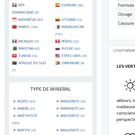
Formule
RÉP.
ESPAGNE
(48)
DOMINICAINE
(8)
Clivage
INDONÉSIE
LITUANIE
(84)
(21)
Cassure
MAROC
MADAGASCAR
(354)
(1717)
MEXIQUE
PÉROU
(51)
(32)
PAKISTAN
RUSSIE
(67)
(80)
LITHOTHÉRAP
TUNISIE
ÉTATS-UNIS
(14)
(25)
AFRIQUE DU SUD
ZIMBABWE
(6)
LES VER
(7)
TYPE DE MINERAL
»
»
ailleurs, 
AGATE
AMAZONITE
(125)
(35)
meilleure
»
»
AMBRE
AMMONITE
(21)
(64)
conscienc
»
»
AMÉTHYSTE
ANHYDRITE
(15)
perspecti
(100)
»
»
APATITE
ARAGONITE
(15)
(13)