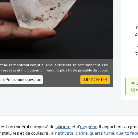
2
7
ctuelles montrant l'objet que vous recevrez en commandant. Les
réalisées afin d'obtenir un rendu le plus fidèle possible de l'objet.
fo ? Posez une question
38
ACHETER
€
🌱 
c
z est un minéral composé de
silicium
et d'
oxygène
. Il appartient au g
istallines et de couleurs :
améthyste
,
citrine
,
quartz fumé
,
quartz fad