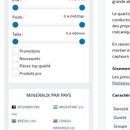
Prix :
grande ab
Le quartz
0 à 24620gr.
Poids :
conductiv
des propr
mécaniqu
0 à 460mm
Taille :
En raison
mortier e
Promotions
capteurs 
Nouveautés
Pièces top qualité
Gisement
Produits pro
Les princ
Madagas
MINERAUX PAR PAYS
Caractér
AFGHANISTAN
ARGENTINE
(23)
Densité
(44)
Dureté
BRÉSIL
CONGO-
(129)
Groupe
KINSHASA
(18)