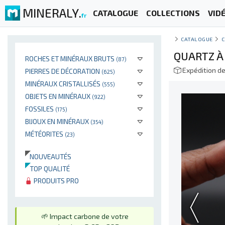
MINERALY.
CATALOGUE
COLLECTIONS
VID
fr
CATALOGUE
C
QUARTZ À
ROCHES ET MINÉRAUX BRUTS
(87)
Expédition d
PIERRES DE DÉCORATION
(625)
MINÉRAUX CRISTALLISÉS
(555)
OBJETS EN MINÉRAUX
(922)
FOSSILES
(175)
BIJOUX EN MINÉRAUX
(354)
MÉTÉORITES
(23)
NOUVEAUTÉS
TOP QUALITÉ
PRODUITS PRO
🌱 Impact carbone de votre