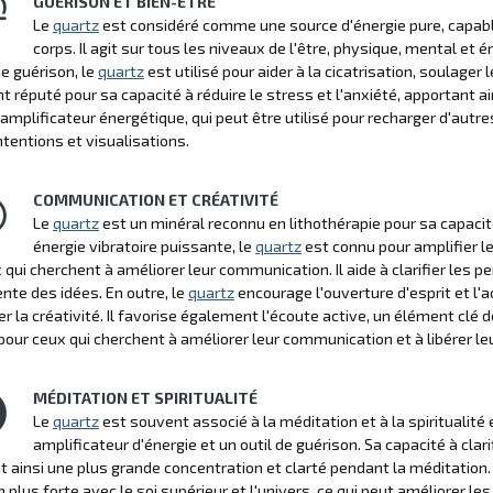
GUÉRISON ET BIEN-ÊTRE
Le
quartz
est considéré comme une source d'énergie pure, capable
corps. Il agit sur tous les niveaux de l'être, physique, mental et 
e guérison, le
quartz
est utilisé pour aider à la cicatrisation, soulager
 réputé pour sa capacité à réduire le stress et l'anxiété, apportant a
 amplificateur énergétique, qui peut être utilisé pour recharger d'autre
ntentions et visualisations.
COMMUNICATION ET CRÉATIVITÉ
Le
quartz
est un minéral reconnu en lithothérapie pour sa capacit
énergie vibratoire puissante, le
quartz
est connu pour amplifier les
 qui cherchent à améliorer leur communication. Il aide à clarifier les 
nte des idées. En outre, le
quartz
encourage l'ouverture d'esprit et l'
er la créativité. Il favorise également l'écoute active, un élément clé 
pour ceux qui cherchent à améliorer leur communication et à libérer leu
MÉDITATION ET SPIRITUALITÉ
Le
quartz
est souvent associé à la méditation et à la spiritualité
amplificateur d'énergie et un outil de guérison. Sa capacité à clari
t ainsi une plus grande concentration et clarté pendant la méditation.
plus forte avec le soi supérieur et l'univers, ce qui peut améliorer les 