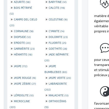
»
»
AZURITE
BARYTINE
(58)
(41)
»
»
BOIS PÉTRIFIÉ
CALCITE
(116)
(12)
matière d
»
»
CAMPO DEL CIELO
CELESTINE
(19)
également
(23)
véritable
»
»
propres i
CORNALINE
CYANITE
(56)
(14)
»
»
DIOPSIDE
DOLOMITE
(12)
(23)
»
»
EPIDOTE
FLUORITE
(20)
(25)
»
»
GARNIÈRITE
GOETHITE
(23)
(26)
»
»
HÉMATITE
JADE NÉPHRITE
(18)
pour ceux
(20)
transpare
»
»
JASPE
JASPE
(172)
et stimul
BUMBLEBEE
(80)
précieux 
»
»
JASPE ROUGE
JASPE VERTE
(19)
(20)
»
»
JASPE ZÈBRE
LABRADORITE
(27)
(202)
»
»
LÉPIDOLITE
MALACHITE
(10)
(13)
»
»
MICROCLINE
ORTHOCÉRAS
favorisan
(301)
(55)
connexion 