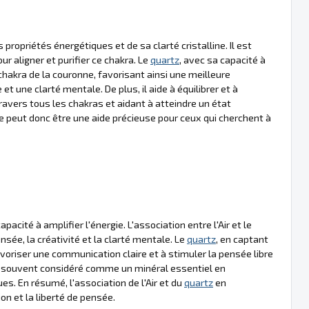
propriétés énergétiques et de sa clarté cristalline. Il est
r aligner et purifier ce chakra. Le
quartz
, avec sa capacité à
e chakra de la couronne, favorisant ainsi une meilleure
et une clarté mentale. De plus, il aide à équilibrer et à
à travers tous les chakras et aidant à atteindre un état
apie peut donc être une aide précieuse pour ceux qui cherchent à
acité à amplifier l'énergie. L'association entre l'Air et le
sée, la créativité et la clarté mentale. Le
quartz
, en captant
favoriser une communication claire et à stimuler la pensée libre
 souvent considéré comme un minéral essentiel en
s. En résumé, l'association de l'Air et du
quartz
en
on et la liberté de pensée.