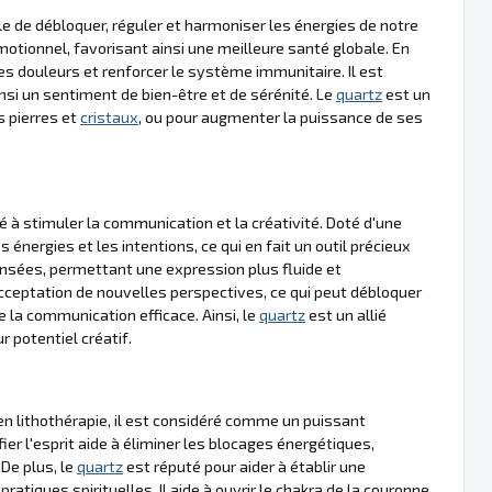
 de débloquer, réguler et harmoniser les énergies de notre
émotionnel, favorisant ainsi une meilleure santé globale. En
 les douleurs et renforcer le système immunitaire. Il est
insi un sentiment de bien-être et de sérénité. Le
quartz
est un
s pierres et
cristaux
, ou pour augmenter la puissance de ses
é à stimuler la communication et la créativité. Doté d'une
 énergies et les intentions, ce qui en fait un outil précieux
pensées, permettant une expression plus fluide et
acceptation de nouvelles perspectives, ce qui peut débloquer
de la communication efficace. Ainsi, le
quartz
est un allié
r potentiel créatif.
 en lithothérapie, il est considéré comme un puissant
fier l'esprit aide à éliminer les blocages énergétiques,
 De plus, le
quartz
est réputé pour aider à établir une
pratiques spirituelles. Il aide à ouvrir le chakra de la couronne,