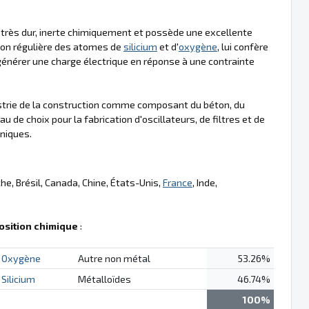
 très dur, inerte chimiquement et possède une excellente
tion régulière des atomes de
silicium
et d'
oxygène
, lui confère
 générer une charge électrique en réponse à une contrainte
dustrie de la construction comme composant du béton, du
 de choix pour la fabrication d'oscillateurs, de filtres et de
oniques.
e, Brésil, Canada, Chine, États-Unis,
France
, Inde,
sition chimique
:
Oxygène
Autre non métal
53.26%
Silicium
Métalloïdes
46.74%
100%