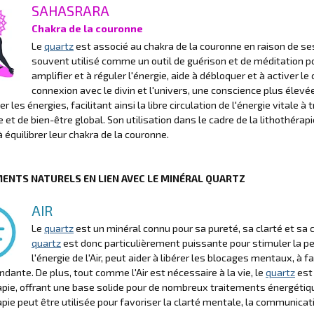
SAHASRARA
Chakra de la couronne
Le
quartz
est associé au chakra de la couronne en raison de ses 
souvent utilisé comme un outil de guérison et de méditation pou
amplifier et à réguler l'énergie, aide à débloquer et à activer l
connexion avec le divin et l'univers, une conscience plus élevée 
 les énergies, facilitant ainsi la libre circulation de l'énergie vitale 
re et de bien-être global. Son utilisation dans le cadre de la lithothér
à équilibrer leur chakra de la couronne.
MENTS NATURELS EN LIEN AVEC LE MINÉRAL QUARTZ
AIR
Le
quartz
est un minéral connu pour sa pureté, sa clarté et sa cap
quartz
est donc particulièrement puissante pour stimuler la pen
l'énergie de l'Air, peut aider à libérer les blocages mentaux, à 
ndante. De plus, tout comme l'Air est nécessaire à la vie, le
quartz
est
apie, offrant une base solide pour de nombreux traitements énergétique
apie peut être utilisée pour favoriser la clarté mentale, la communicati