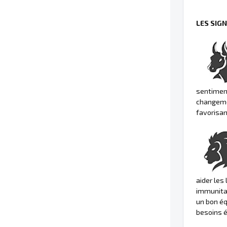
LES SIG
sentiment
changemen
favorisan
aider les
immunitai
un bon éq
besoins é