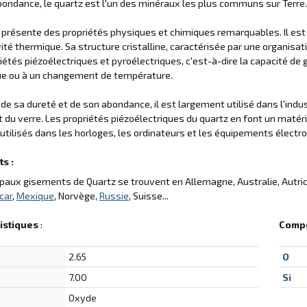
ondance, le quartz est l'un des minéraux les plus communs sur Terre.
 présente des propriétés physiques et chimiques remarquables. Il est
ité thermique. Sa structure cristalline, caractérisée par une organisa
iétés piézoélectriques et pyroélectriques, c'est-à-dire la capacité de
e ou à un changement de température.
 de sa dureté et de son abondance, il est largement utilisé dans l'in
t du verre. Les propriétés piézoélectriques du quartz en font un matériau
utilisés dans les horloges, les ordinateurs et les équipements électr
s :
ipaux gisements de Quartz se trouvent en Allemagne, Australie, Autrich
car
,
Mexique
, Norvège,
Russie
, Suisse...
istiques
:
Compo
2.65
O
7.00
Si
Oxyde