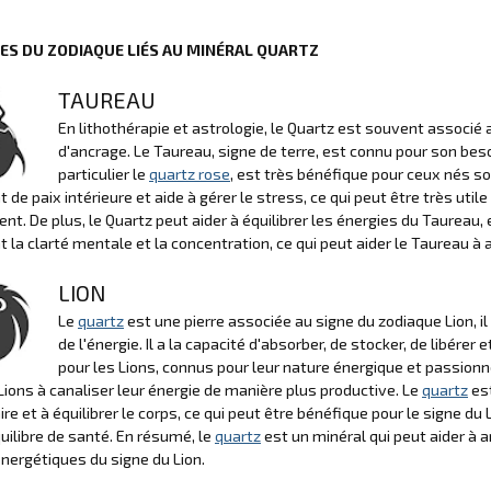
NES DU ZODIAQUE LIÉS AU MINÉRAL QUARTZ
TAUREAU
En lithothérapie et astrologie, le Quartz est souvent associé 
d'ancrage. Le Taureau, signe de terre, est connu pour son besoi
particulier le
quartz rose
, est très bénéfique pour ceux nés sou
 de paix intérieure et aide à gérer le stress, ce qui peut être très util
t. De plus, le Quartz peut aider à équilibrer les énergies du Taureau,
t la clarté mentale et la concentration, ce qui peut aider le Taureau à 
LION
Le
quartz
est une pierre associée au signe du zodiaque Lion, il
de l'énergie. Il a la capacité d'absorber, de stocker, de libérer
pour les Lions, connus pour leur nature énergique et passionn
 Lions à canaliser leur énergie de manière plus productive. Le
quartz
est
re et à équilibrer le corps, ce qui peut être bénéfique pour le signe 
uilibre de santé. En résumé, le
quartz
est un minéral qui peut aider à am
nergétiques du signe du Lion.