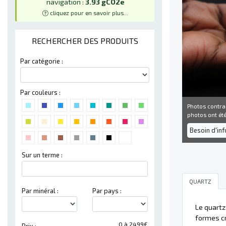
navigation :
3.93 gCO2e
cliquez pour en savoir plus...
RECHERCHER DES PRODUITS
Par catégorie :
Par couleurs :
Photos contra
photos ont été 
Besoin d'in
Sur un terme :
QUARTZ
Par minéral :
Par pays :
Le quart
formes cr
0 à 2499€