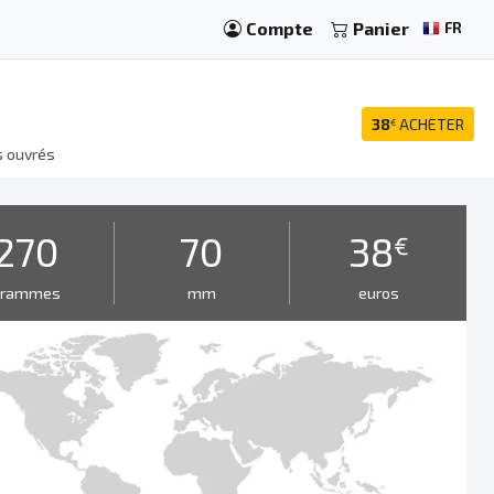
Compte
Panier
FR
38
ACHETER
€
s ouvrés
270
70
38
€
grammes
mm
euros