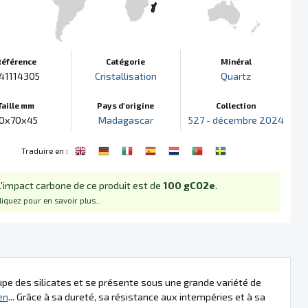
Référence
Catégorie
Minéral
41114305
Cristallisation
Quartz
Taille mm
Pays d'origine
Collection
0x70x45
Madagascar
527 - décembre 2024
:
Traduire en
L'impact carbone de ce produit est de
100 gCO2e
.
liquez pour en savoir plus...
roupe des silicates et se présente sous une grande variété de
en
... Grâce à sa dureté, sa résistance aux intempéries et à sa