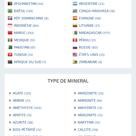
AFGHANISTAN
ARGENTINE
(44)
(22)
BRÉSIL
CONGO-KINSHASA
(129)
(18)
RÉP. DOMINICAINE
ESPAGNE
(8)
(48)
INDONÉSIE
LITUANIE
(84)
(21)
MAROC
MADAGASCAR
(353)
(1717)
MEXIQUE
PÉROU
(51)
(31)
PAKISTAN
RUSSIE
(67)
(80)
TUNISIE
ÉTATS-UNIS
(14)
(25)
AFRIQUE DU SUD
ZIMBABWE
(7)
(6)
TYPE DE MINERAL
»
»
AGATE
AMAZONITE
(125)
(35)
»
»
AMBRE
AMMONITE
(21)
(64)
»
»
AMÉTHYSTE
ANHYDRITE
(100)
(15)
»
»
APATITE
ARAGONITE
(15)
(13)
»
»
AZURITE
BARYTINE
(58)
(41)
»
»
BOIS PÉTRIFIÉ
CALCITE
(12)
(116)