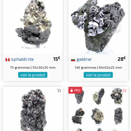
€
€
sphalérite
15
galène
28
75 grammes | 55x30x35 mm
140 grammes | 60x50x25 mm
voir le produit
voir le produit
PRO