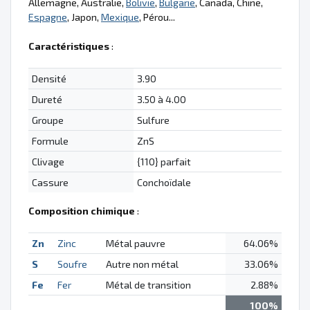
Allemagne, Australie,
Bolivie
,
Bulgarie
, Canada, Chine,
Espagne
, Japon,
Mexique
, Pérou...
Caractéristiques
:
Densité
3.90
Dureté
3.50 à 4.00
Groupe
Sulfure
Formule
ZnS
Clivage
{110} parfait
Cassure
Conchoïdale
Composition chimique
:
Zn
Zinc
Métal pauvre
64.06%
S
Soufre
Autre non métal
33.06%
Fe
Fer
Métal de transition
2.88%
100%