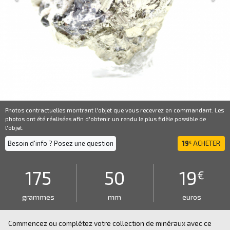
Photos contractuelles montrant l'objet que vous recevrez en commandant. Les
photos ont été réalisées afin d'obtenir un rendu le plus fidèle possible de
l'objet.
Besoin d'info ? Posez une question
19
ACHETER
€
175
50
19
€
grammes
mm
euros
Commencez ou complétez votre collection de minéraux avec ce