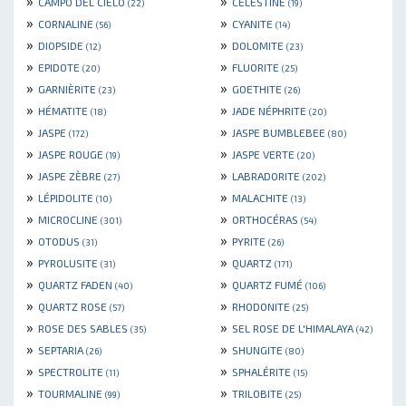
»
»
CAMPO DEL CIELO
CELESTINE
(22)
(19)
»
»
CORNALINE
CYANITE
(56)
(14)
»
»
DIOPSIDE
DOLOMITE
(12)
(23)
»
»
EPIDOTE
FLUORITE
(20)
(25)
»
»
GARNIÈRITE
GOETHITE
(23)
(26)
»
»
HÉMATITE
JADE NÉPHRITE
(18)
(20)
»
»
JASPE
JASPE BUMBLEBEE
(172)
(80)
»
»
JASPE ROUGE
JASPE VERTE
(19)
(20)
»
»
JASPE ZÈBRE
LABRADORITE
(27)
(202)
»
»
LÉPIDOLITE
MALACHITE
(10)
(13)
»
»
MICROCLINE
ORTHOCÉRAS
(301)
(54)
»
»
OTODUS
PYRITE
(31)
(26)
»
»
PYROLUSITE
QUARTZ
(31)
(171)
»
»
QUARTZ FADEN
QUARTZ FUMÉ
(40)
(106)
»
»
QUARTZ ROSE
RHODONITE
(57)
(25)
»
»
ROSE DES SABLES
SEL ROSE DE L'HIMALAYA
(35)
(42)
»
»
SEPTARIA
SHUNGITE
(26)
(80)
»
»
SPECTROLITE
SPHALÉRITE
(11)
(15)
»
»
TOURMALINE
TRILOBITE
(99)
(25)