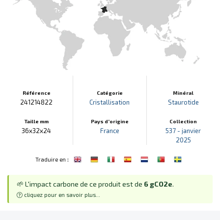
Référence
Catégorie
Minéral
241214822
Cristallisation
Staurotide
Taille mm
Pays d'origine
Collection
36x32x24
France
537 - janvier
2025
:
Traduire en
🌱 L'impact carbone de ce produit est de
6 gCO2e
.
cliquez pour en savoir plus...