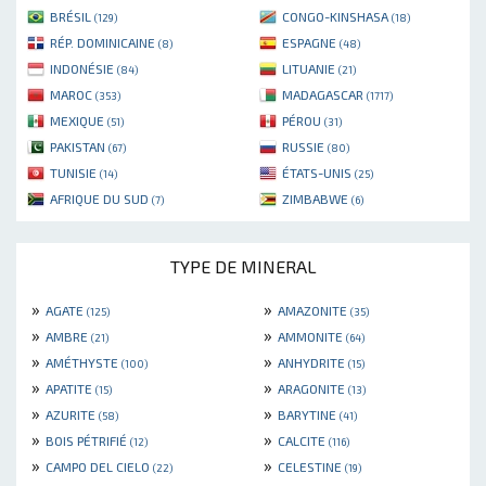
BRÉSIL
CONGO-KINSHASA
(129)
(18)
RÉP. DOMINICAINE
ESPAGNE
(8)
(48)
INDONÉSIE
LITUANIE
(84)
(21)
MAROC
MADAGASCAR
(353)
(1717)
MEXIQUE
PÉROU
(51)
(31)
PAKISTAN
RUSSIE
(67)
(80)
TUNISIE
ÉTATS-UNIS
(14)
(25)
AFRIQUE DU SUD
ZIMBABWE
(7)
(6)
TYPE DE MINERAL
»
»
AGATE
AMAZONITE
(125)
(35)
»
»
AMBRE
AMMONITE
(21)
(64)
»
»
AMÉTHYSTE
ANHYDRITE
(100)
(15)
»
»
APATITE
ARAGONITE
(15)
(13)
»
»
AZURITE
BARYTINE
(58)
(41)
»
»
BOIS PÉTRIFIÉ
CALCITE
(12)
(116)
»
»
CAMPO DEL CIELO
CELESTINE
(22)
(19)