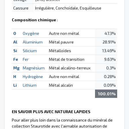
Cassure
Irrégulière, Conchoïdale, Esquilleuse
Composition chimique
:
O
Oxygène
Autre non métal
47.3%
Al
Aluminium
Métal pauvre
28.91%
Si
Silicium
Métalloïdes
13.49%
Fe
Fer
Métal de transition
9.63%
Mg
Magnésium
Métal alcalino-terreux
0.3%
H
Hydrogène
Autre non métal
0.28%
Li
Lithium
Métal alcalin
0.09%
100.01%
EN SAVOIR PLUS AVEC NATURAE LAPIDES
Pour aller plus loin dans la connaissance du minéral de
collection Staurotide avec l'aimable autorisation de