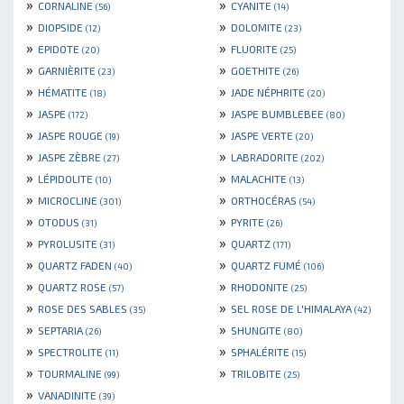
»
»
CORNALINE
CYANITE
(56)
(14)
»
»
DIOPSIDE
DOLOMITE
(12)
(23)
»
»
EPIDOTE
FLUORITE
(20)
(25)
»
»
GARNIÈRITE
GOETHITE
(23)
(26)
»
»
HÉMATITE
JADE NÉPHRITE
(18)
(20)
»
»
JASPE
JASPE BUMBLEBEE
(172)
(80)
»
»
JASPE ROUGE
JASPE VERTE
(19)
(20)
»
»
JASPE ZÈBRE
LABRADORITE
(27)
(202)
»
»
LÉPIDOLITE
MALACHITE
(10)
(13)
»
»
MICROCLINE
ORTHOCÉRAS
(301)
(54)
»
»
OTODUS
PYRITE
(31)
(26)
»
»
PYROLUSITE
QUARTZ
(31)
(171)
»
»
QUARTZ FADEN
QUARTZ FUMÉ
(40)
(106)
»
»
QUARTZ ROSE
RHODONITE
(57)
(25)
»
»
ROSE DES SABLES
SEL ROSE DE L'HIMALAYA
(35)
(42)
»
»
SEPTARIA
SHUNGITE
(26)
(80)
»
»
SPECTROLITE
SPHALÉRITE
(11)
(15)
»
»
TOURMALINE
TRILOBITE
(99)
(25)
»
VANADINITE
(39)