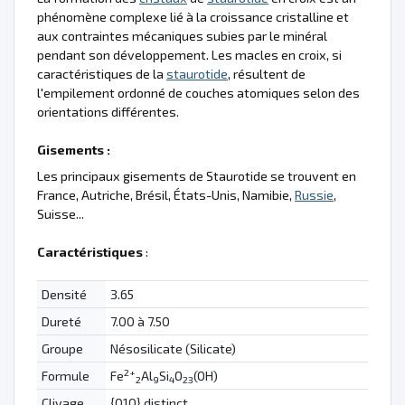
phénomène complexe lié à la croissance cristalline et
aux contraintes mécaniques subies par le minéral
pendant son développement. Les macles en croix, si
caractéristiques de la
staurotide
, résultent de
l'empilement ordonné de couches atomiques selon des
orientations différentes.
Gisements :
Les principaux gisements de Staurotide se trouvent en
France, Autriche, Brésil, États-Unis, Namibie,
Russie
,
Suisse...
Caractéristiques
:
Densité
3.65
Dureté
7.00 à 7.50
Groupe
Nésosilicate (Silicate)
2+
Formule
Fe
Al
Si
O
(OH)
2
9
4
23
Clivage
{010} distinct