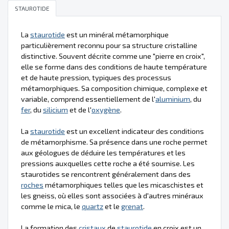
STAUROTIDE
La
staurotide
est un minéral métamorphique
particulièrement reconnu pour sa structure cristalline
distinctive. Souvent décrite comme une "pierre en croix",
elle se forme dans des conditions de haute température
et de haute pression, typiques des processus
métamorphiques. Sa composition chimique, complexe et
variable, comprend essentiellement de l'
aluminium
, du
fer
, du
silicium
et de l'
oxygène
.
La
staurotide
est un excellent indicateur des conditions
de métamorphisme. Sa présence dans une roche permet
aux géologues de déduire les températures et les
pressions auxquelles cette roche a été soumise. Les
staurotides se rencontrent généralement dans des
roches
métamorphiques telles que les micaschistes et
les gneiss, où elles sont associées à d'autres minéraux
comme le mica, le
quartz
et le
grenat
.
La formation des
cristaux
de
staurotide
en croix est un