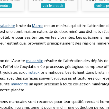
 produit
voir le produit
voir le p
alachite
brute du
Maroc
est un minéral qui attire l'attention
st une combinaison naturelle de deux minéraux distincts : l'az
, célèbre pour ses teintes vertes vibrantes. Les spécimens ma
 leur esthétique, provenant principalement des régions miniè
on de l'Azurite
malachite
résulte de l'altération des dépôts d
 l'effet de l'oxydation. Ce processus géologique complexe off
tryoïdales aux
cristaux
prismatiques. Les échantillons bruts, n
ux, avec des surfaces souvent rugueuses et texturées qui révèl
Azurite
malachite
un ajout précieux à toute collection minéralo
notre planète.
ens marocains sont reconnus pour leur qualité, rendant homma
'exposition ou simplement pour enrichir une collection personne