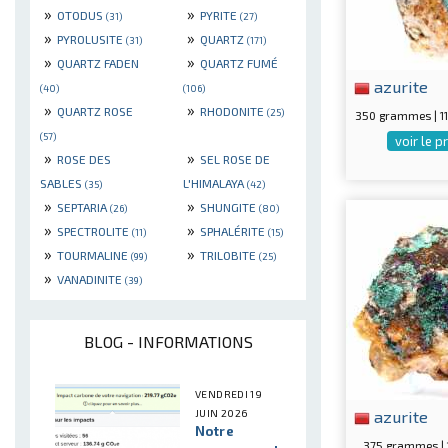
»
»
OTODUS
PYRITE
(31)
(27)
»
»
PYROLUSITE
QUARTZ
(31)
(171)
»
»
QUARTZ FADEN
QUARTZ FUMÉ
azurite
(40)
(106)
»
»
QUARTZ ROSE
RHODONITE
(25)
350 grammes | 
(57)
voir le p
»
»
ROSE DES
SEL ROSE DE
SABLES
L'HIMALAYA
(35)
(42)
»
»
SEPTARIA
SHUNGITE
(26)
(80)
»
»
SPECTROLITE
SPHALÉRITE
(11)
(15)
»
»
TOURMALINE
TRILOBITE
(99)
(25)
»
VANADINITE
(39)
BLOG - INFORMATIONS
VENDREDI 19
azurite
JUIN 2026
Notre
375 grammes |