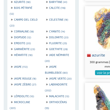
»
»
AZURITE
BARYTINE
(58)
(41)
»
»
BOIS PÉTRIFIÉ
CALCITE
(116)
(12)
»
»
CAMPO DEL CIELO
CELESTINE
(19)
(23)
»
»
CORNALINE
CYANITE
(56)
(14)
»
»
DIOPSIDE
DOLOMITE
(12)
(23)
»
»
EPIDOTE
FLUORITE
(20)
(25)
»
»
GARNIÈRITE
GOETHITE
(23)
(26)
»
»
azurite
HÉMATITE
JADE NÉPHRITE
(18)
(20)
300 grammes |
»
»
mm
JASPE
JASPE
(172)
voir le p
BUMBLEBEE
(80)
»
»
JASPE ROUGE
JASPE VERTE
(19)
(20)
»
»
JASPE ZÈBRE
LABRADORITE
(27)
(202)
»
»
LÉPIDOLITE
MALACHITE
(10)
(13)
»
»
MICROCLINE
ORTHOCÉRAS
(301)
(55)