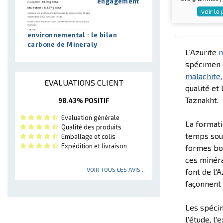
engagement
voir le
environnemental : le bilan
carbone de Mineraly
L'Azurite
m
spécimen e
malachite
EVALUATIONS CLIENT
qualité et
Taznakht.
98.43% POSITIF
Evaluation générale
La formati
Qualité des produits
temps sous
Emballage et colis
Expédition et livraison
formes bo
ces minéra
VOIR TOUS LES AVIS...
font de l'
façonnent 
Les spécim
l'étude, l