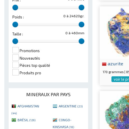
Prix :
0 à 24620gr.
Poids :
0 à 460mm
Taille :
Promotions
Nouveautés
azurite
Pièces top qualité
170 grammes | 
Produits pro
voir le p
MINERAUX PAR PAYS
AFGHANISTAN
ARGENTINE
(23)
(44)
BRÉSIL
CONGO-
(129)
KINSHASA
(18)