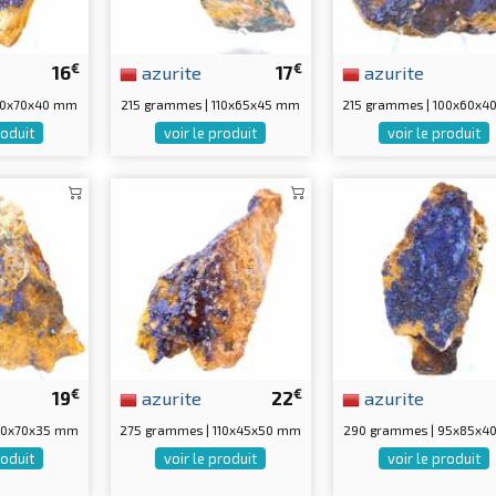
€
€
16
azurite
17
azurite
80x70x40 mm
215 grammes | 110x65x45 mm
215 grammes | 100x60x
roduit
voir le produit
voir le produit
€
€
19
azurite
22
azurite
110x70x35 mm
275 grammes | 110x45x50 mm
290 grammes | 95x85x4
roduit
voir le produit
voir le produit