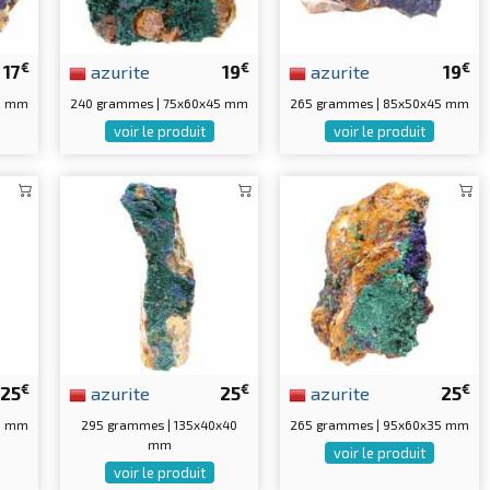
€
€
€
17
azurite
19
azurite
19
40 mm
240 grammes | 75x60x45 mm
265 grammes | 85x50x45 mm
voir le produit
voir le produit
€
€
€
25
azurite
25
azurite
25
0 mm
295 grammes | 135x40x40
265 grammes | 95x60x35 mm
mm
voir le produit
voir le produit