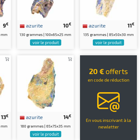
€
€
€
9
azurite
10
azurite
11
0 mm
130 grammes | 100x65x25 mm
135 grammes | 85x50x30 mm
voir le produit
voir le produit
20 €
offerts
en code de réduction
€
€
13
azurite
14
En vous inscrivant à la
0 mm
180 grammes | 65x75x35 mm
newletter
voir le produit