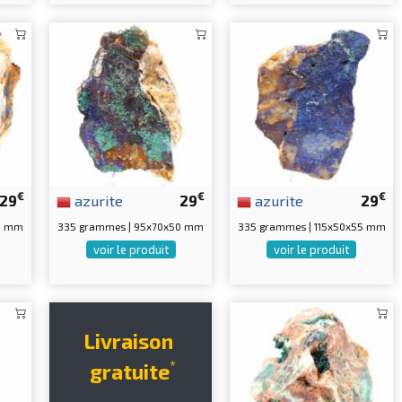
€
€
€
29
azurite
29
azurite
29
0 mm
335 grammes | 95x70x50 mm
335 grammes | 115x50x55 mm
voir le produit
voir le produit
Livraison
*
gratuite