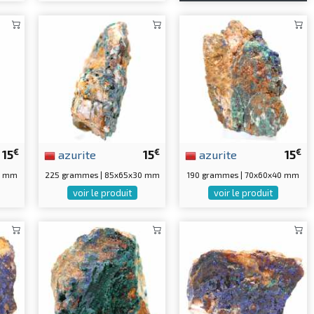
€
€
€
15
azurite
15
azurite
15
35 mm
225 grammes | 85x65x30 mm
190 grammes | 70x60x40 mm
voir le produit
voir le produit