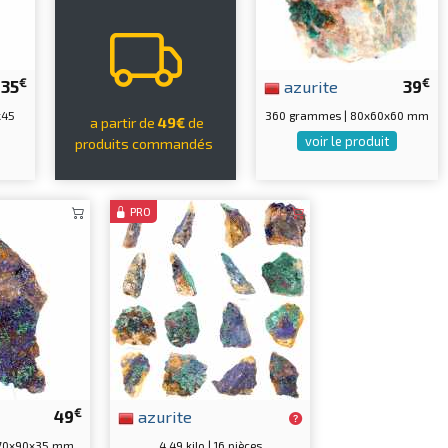
€
€
35
azurite
39
x45
360 grammes | 80x60x60 mm
a partir de
49€
de
voir le produit
produits commandés
PRO
€
49
azurite
170x90x35 mm
4.49 kilo | 16 pièces