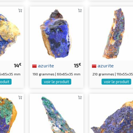
€
€
14
azurite
15
azurite
85x65x35 mm
190 grammes | 60x65x35 mm
210 grammes | 110x55x
roduit
voir le produit
voir le produit