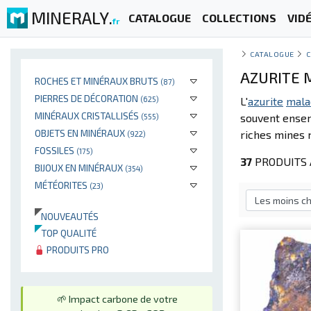
MINERALY.
CATALOGUE
COLLECTIONS
VID
fr
CATALOGUE
C
AZURITE 
ROCHES ET MINÉRAUX BRUTS
(87)
PIERRES DE DÉCORATION
(625)
L'
azurite
mala
MINÉRAUX CRISTALLISÉS
souvent ense
(555)
OBJETS EN MINÉRAUX
riches mines m
(922)
FOSSILES
(175)
37
PRODUITS 
BIJOUX EN MINÉRAUX
(354)
MÉTÉORITES
(23)
NOUVEAUTÉS
TOP QUALITÉ
PRODUITS PRO
🌱 Impact carbone de votre