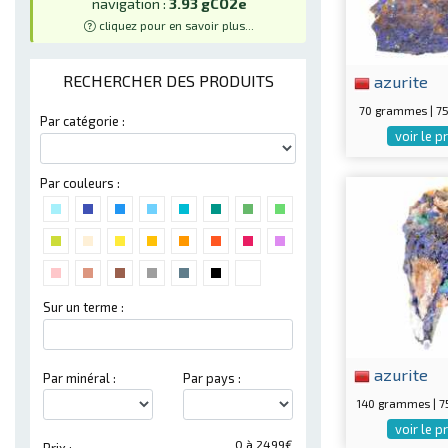
navigation :
3.93 gCO2e
cliquez pour en savoir plus...
azurite
RECHERCHER DES PRODUITS
70 grammes | 
Par catégorie :
voir le p
Par couleurs :
Sur un terme :
azurite
Par minéral :
Par pays :
140 grammes | 
voir le p
0 à 2499€