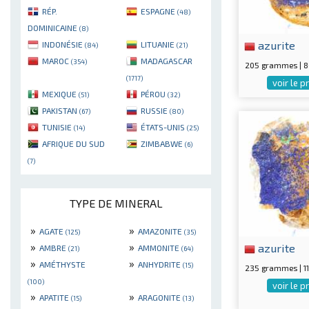
RÉP.
ESPAGNE
(48)
DOMINICAINE
(8)
azurite
INDONÉSIE
LITUANIE
(84)
(21)
MAROC
MADAGASCAR
(354)
205 grammes | 
(1717)
voir le p
MEXIQUE
PÉROU
(51)
(32)
PAKISTAN
RUSSIE
(67)
(80)
TUNISIE
ÉTATS-UNIS
(14)
(25)
AFRIQUE DU SUD
ZIMBABWE
(6)
(7)
TYPE DE MINERAL
»
»
AGATE
AMAZONITE
(125)
(35)
»
»
azurite
AMBRE
AMMONITE
(21)
(64)
»
»
AMÉTHYSTE
ANHYDRITE
(15)
235 grammes | 
(100)
voir le p
»
»
APATITE
ARAGONITE
(15)
(13)