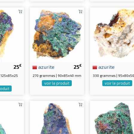
€
€
25
azurite
25
azurite
 125x85x25
270 grammes | 90x85x40 mm
330 grammes | 95x80x5
voir le produit
voir le produit
roduit