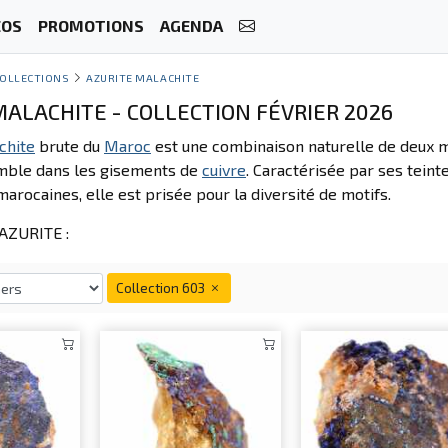
ÉOS
PROMOTIONS
AGENDA
OLLECTIONS
AZURITE MALACHITE
MALACHITE - COLLECTION FÉVRIER 2026
chite
brute du
Maroc
est une combinaison naturelle de deux mi
mble dans les gisements de
cuivre
. Caractérisée par ses tein
arocaines, elle est prisée pour la diversité de motifs.
AZURITE :
Collection 603