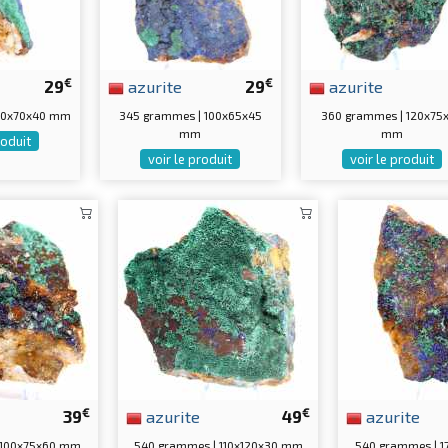
€
€
29
azurite
29
azurite
110x70x40 mm
345 grammes | 100x65x45
360 grammes | 120x75
mm
mm
roduit
voir le produit
voir le produit
€
€
39
azurite
49
azurite
 100x75x60 mm
540 grammes | 110x120x30 mm
540 grammes | 