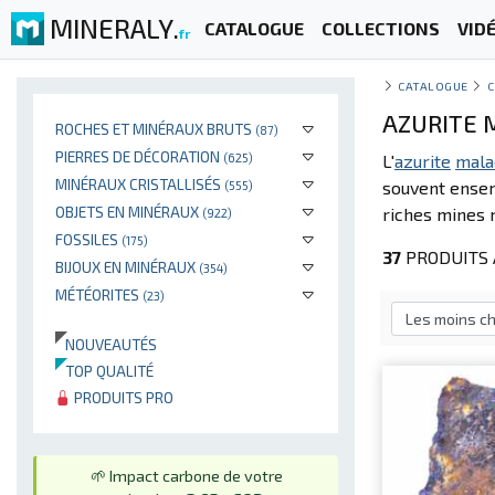
MINERALY.
CATALOGUE
COLLECTIONS
VID
fr
CATALOGUE
C
AZURITE 
ROCHES ET MINÉRAUX BRUTS
(87)
PIERRES DE DÉCORATION
(625)
L'
azurite
mala
MINÉRAUX CRISTALLISÉS
souvent ense
(555)
OBJETS EN MINÉRAUX
riches mines m
(922)
FOSSILES
(175)
37
PRODUITS 
BIJOUX EN MINÉRAUX
(354)
MÉTÉORITES
(23)
NOUVEAUTÉS
TOP QUALITÉ
PRODUITS PRO
🌱 Impact carbone de votre