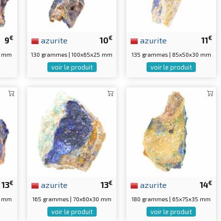
€
€
€
9
azurite
10
azurite
11
0 mm
130 grammes | 100x65x25 mm
135 grammes | 85x50x30 mm
voir le produit
voir le produit
€
€
€
13
azurite
13
azurite
14
5 mm
165 grammes | 70x60x30 mm
180 grammes | 65x75x35 mm
voir le produit
voir le produit