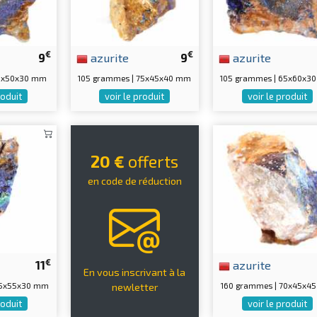
€
€
9
azurite
9
azurite
75x50x30 mm
105 grammes | 75x45x40 mm
105 grammes | 65x60x3
roduit
voir le produit
voir le produit
20 €
offerts
en code de réduction
€
11
azurite
En vous inscrivant à la
75x55x30 mm
160 grammes | 70x45x4
newletter
roduit
voir le produit