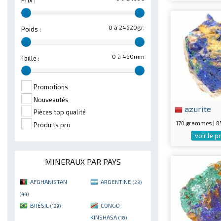
Prix :
0 à 24620gr.
Poids :
0 à 460mm
Taille :
Promotions
Nouveautés
azurite
Pièces top qualité
170 grammes | 
Produits pro
voir le p
MINERAUX PAR PAYS
AFGHANISTAN
ARGENTINE
(23)
(44)
BRÉSIL
CONGO-
(129)
KINSHASA
(18)