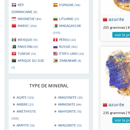
RÉP.
ESPAGNE
(48)
DOMINICAINE
(8)
azurite
INDONÉSIE
LITUANIE
(84)
(21)
MAROC
MADAGASCAR
(354)
205 grammes | 
(1717)
voir le p
MEXIQUE
PÉROU
(51)
(32)
PAKISTAN
RUSSIE
(67)
(80)
TUNISIE
ÉTATS-UNIS
(14)
(25)
AFRIQUE DU SUD
ZIMBABWE
(6)
(7)
TYPE DE MINERAL
»
»
AGATE
AMAZONITE
(125)
(35)
»
»
azurite
AMBRE
AMMONITE
(21)
(64)
»
»
AMÉTHYSTE
ANHYDRITE
(15)
235 grammes | 
(100)
voir le p
»
»
APATITE
ARAGONITE
(15)
(13)