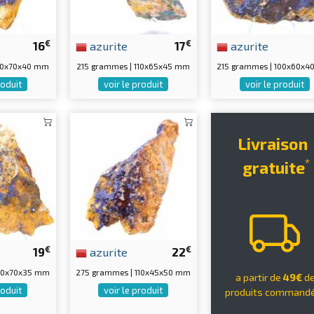
€
€
16
azurite
17
azurite
80x70x40 mm
215 grammes | 110x65x45 mm
215 grammes | 100x60x
roduit
voir le produit
voir le produit
Livraison
*
gratuite
€
€
19
azurite
22
110x70x35 mm
275 grammes | 110x45x50 mm
a partir de
49€
d
roduit
voir le produit
produits command