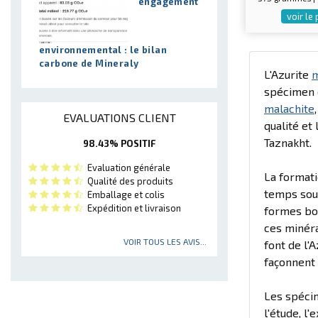
engagement
voir le
environnemental : le bilan
carbone de Mineraly
L'Azurite
m
spécimen e
malachite
EVALUATIONS CLIENT
qualité et
Taznakht.
98.43% POSITIF
Evaluation générale
La formati
Qualité des produits
temps sous
Emballage et colis
Expédition et livraison
formes bo
ces minéra
VOIR TOUS LES AVIS...
font de l'
façonnent 
Les spécim
l'étude, l