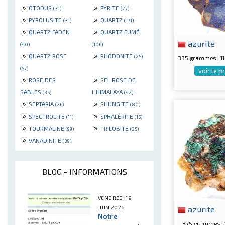
»
»
OTODUS
PYRITE
(31)
(27)
»
»
PYROLUSITE
QUARTZ
(31)
(171)
»
»
QUARTZ FADEN
QUARTZ FUMÉ
azurite
(40)
(106)
»
»
QUARTZ ROSE
RHODONITE
(25)
335 grammes | 
(57)
voir le p
»
»
ROSE DES
SEL ROSE DE
SABLES
L'HIMALAYA
(35)
(42)
»
»
SEPTARIA
SHUNGITE
(26)
(80)
»
»
SPECTROLITE
SPHALÉRITE
(11)
(15)
»
»
TOURMALINE
TRILOBITE
(99)
(25)
»
VANADINITE
(39)
BLOG - INFORMATIONS
VENDREDI 19
azurite
JUIN 2026
Notre
375 grammes |