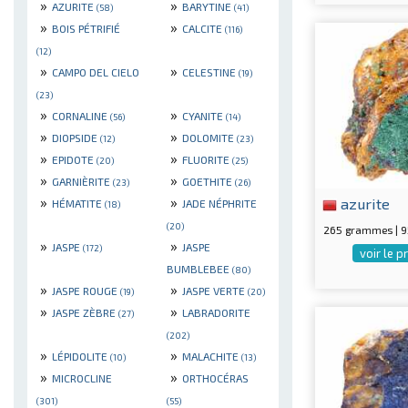
»
»
AZURITE
BARYTINE
(58)
(41)
»
»
BOIS PÉTRIFIÉ
CALCITE
(116)
(12)
»
»
CAMPO DEL CIELO
CELESTINE
(19)
(23)
»
»
CORNALINE
CYANITE
(56)
(14)
»
»
DIOPSIDE
DOLOMITE
(12)
(23)
»
»
EPIDOTE
FLUORITE
(20)
(25)
»
»
GARNIÈRITE
GOETHITE
(23)
(26)
»
»
azurite
HÉMATITE
JADE NÉPHRITE
(18)
(20)
265 grammes | 
»
»
JASPE
JASPE
(172)
voir le p
BUMBLEBEE
(80)
»
»
JASPE ROUGE
JASPE VERTE
(19)
(20)
»
»
JASPE ZÈBRE
LABRADORITE
(27)
(202)
»
»
LÉPIDOLITE
MALACHITE
(10)
(13)
»
»
MICROCLINE
ORTHOCÉRAS
(301)
(55)