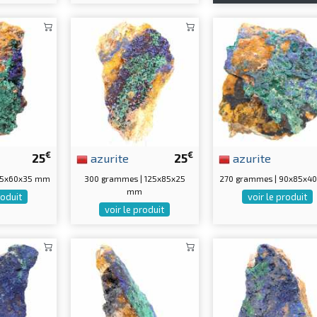
€
€
25
azurite
25
azurite
95x60x35 mm
300 grammes | 125x85x25
270 grammes | 90x85x4
mm
roduit
voir le produit
voir le produit