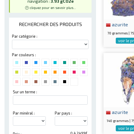
navigation :
3.93 gCO2e
cliquez pour en savoir plus...
azurite
RECHERCHER DES PRODUITS
70 grammes | 
Par catégorie :
voir le p
Par couleurs :
Sur un terme :
azurite
Par minéral :
Par pays :
140 grammes | 
voir le p
0 à 2499€