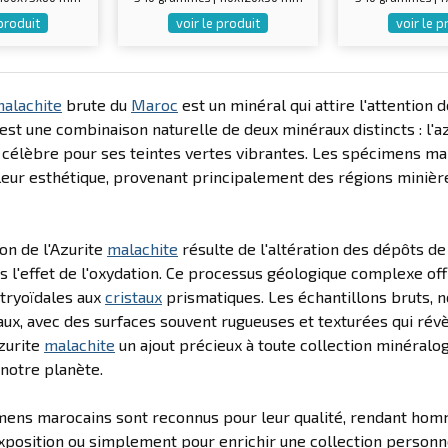
 produit
voir le produit
voir le p
alachite
brute du
Maroc
est un minéral qui attire l'attention
st une combinaison naturelle de deux minéraux distincts : l'az
, célèbre pour ses teintes vertes vibrantes. Les spécimens ma
 leur esthétique, provenant principalement des régions miniè
on de l'Azurite
malachite
résulte de l'altération des dépôts d
 l'effet de l'oxydation. Ce processus géologique complexe off
tryoïdales aux
cristaux
prismatiques. Les échantillons bruts, n
ux, avec des surfaces souvent rugueuses et texturées qui révèl
Azurite
malachite
un ajout précieux à toute collection minéralo
notre planète.
ens marocains sont reconnus pour leur qualité, rendant homma
'exposition ou simplement pour enrichir une collection personne