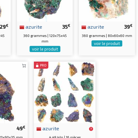
€
€
€
29
azurite
35
azurite
39
x45
360 grammes | 120x75x45
360 grammes | 80x60x60 mm
mm
voir le produit
voir le produit
PRO
€
49
azurite
170x90x35 mm
4.49 kilo | 16 pièces