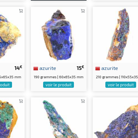
€
€
14
azurite
15
azurite
85x65x35 mm
190 grammes | 60x65x35 mm
210 grammes | 110x55x
roduit
voir le produit
voir le produit