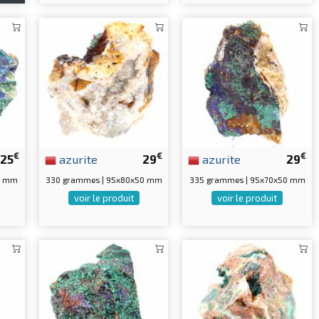
€
€
€
25
azurite
29
azurite
29
0 mm
330 grammes | 95x80x50 mm
335 grammes | 95x70x50 mm
voir le produit
voir le produit