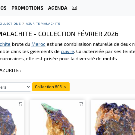
ÉOS
PROMOTIONS
AGENDA
OLLECTIONS
AZURITE MALACHITE
MALACHITE - COLLECTION FÉVRIER 2026
chite
brute du
Maroc
est une combinaison naturelle de deux mi
mble dans les gisements de
cuivre
. Caractérisée par ses tein
arocaines, elle est prisée pour la diversité de motifs.
AZURITE :
Collection 603