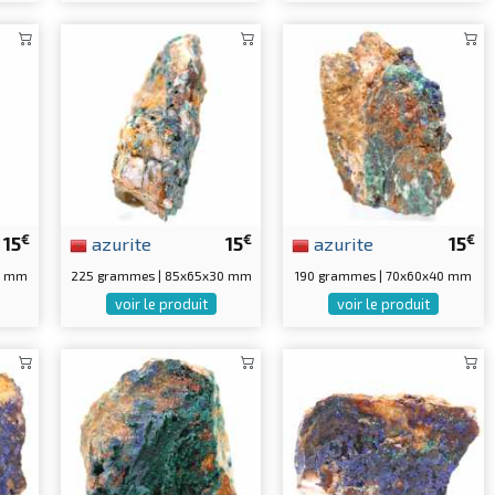
€
€
€
15
azurite
15
azurite
15
35 mm
225 grammes | 85x65x30 mm
190 grammes | 70x60x40 mm
voir le produit
voir le produit