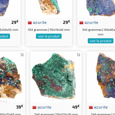
€
€
29
azurite
29
azurite
115x50x55 mm
350 grammes | 110x70x40 mm
345 grammes | 100x65
mm
roduit
voir le produit
voir le produit
€
€
39
azurite
49
azurite
 100x75x60 mm
540 grammes | 110x120x30 mm
540 grammes | 