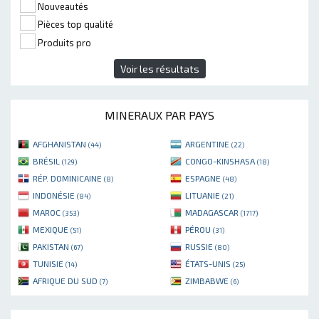
Nouveautés
Pièces top qualité
Produits pro
Voir les résultats
MINERAUX PAR PAYS
AFGHANISTAN
ARGENTINE
(44)
(22)
BRÉSIL
CONGO-KINSHASA
(129)
(18)
RÉP. DOMINICAINE
ESPAGNE
(8)
(48)
INDONÉSIE
LITUANIE
(84)
(21)
MAROC
MADAGASCAR
(353)
(1717)
MEXIQUE
PÉROU
(51)
(31)
PAKISTAN
RUSSIE
(67)
(80)
TUNISIE
ÉTATS-UNIS
(14)
(25)
AFRIQUE DU SUD
ZIMBABWE
(7)
(6)