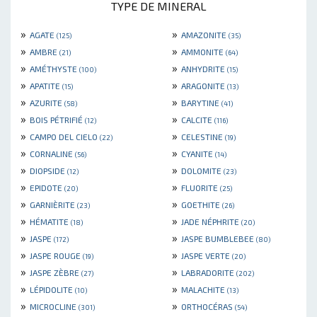
TYPE DE MINERAL
»
»
AGATE
AMAZONITE
(125)
(35)
»
»
AMBRE
AMMONITE
(21)
(64)
»
»
AMÉTHYSTE
ANHYDRITE
(100)
(15)
»
»
APATITE
ARAGONITE
(15)
(13)
»
»
AZURITE
BARYTINE
(58)
(41)
»
»
BOIS PÉTRIFIÉ
CALCITE
(12)
(116)
»
»
CAMPO DEL CIELO
CELESTINE
(22)
(19)
»
»
CORNALINE
CYANITE
(56)
(14)
»
»
DIOPSIDE
DOLOMITE
(12)
(23)
»
»
EPIDOTE
FLUORITE
(20)
(25)
»
»
GARNIÈRITE
GOETHITE
(23)
(26)
»
»
HÉMATITE
JADE NÉPHRITE
(18)
(20)
»
»
JASPE
JASPE BUMBLEBEE
(172)
(80)
»
»
JASPE ROUGE
JASPE VERTE
(19)
(20)
»
»
JASPE ZÈBRE
LABRADORITE
(27)
(202)
»
»
LÉPIDOLITE
MALACHITE
(10)
(13)
»
»
MICROCLINE
ORTHOCÉRAS
(301)
(54)