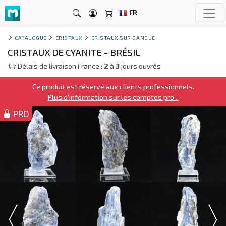
FR
CATALOGUE
CRISTAUX
CRISTAUX SUR GANGUE
CRISTAUX DE CYANITE - BRÉSIL
Délais de livraison France :
2
à
3
jours ouvrés
Ce produit est réservé aux clients professionnels.
Plus d'information sur les comptes pro...
PRO