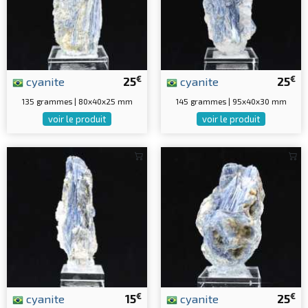
€
€
cyanite
25
cyanite
25
135 grammes | 80x40x25 mm
145 grammes | 95x40x30 mm
voir le produit
voir le produit
€
€
cyanite
15
cyanite
25