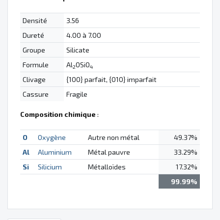
Densité
3.56
Dureté
4.00 à 7.00
Groupe
Silicate
Formule
Al
OSiO
2
4
Clivage
{100} parfait, {010} imparfait
Cassure
Fragile
Composition chimique
:
O
Oxygène
Autre non métal
49.37%
Al
Aluminium
Métal pauvre
33.29%
Si
Silicium
Métalloïdes
17.32%
99.99%