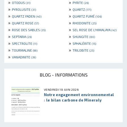
»
»
OTODUS
PYRITE
(31)
(26)
»
»
PYROLUSITE
QUARTZ
(31)
(171)
»
»
QUARTZ FADEN
QUARTZ FUMÉ
(40)
(106)
»
»
QUARTZ ROSE
RHODONITE
(57)
(25)
»
»
ROSE DES SABLES
SEL ROSE DE L'HIMALAYA
(35)
(42)
»
»
SEPTARIA
SHUNGITE
(26)
(80)
»
»
SPECTROLITE
SPHALÉRITE
(11)
(15)
»
»
TOURMALINE
TRILOBITE
(99)
(25)
»
VANADINITE
(39)
BLOG - INFORMATIONS
VENDREDI 19 JUIN 2026
Notre engagement environnemental
: le bilan carbone de Mineraly