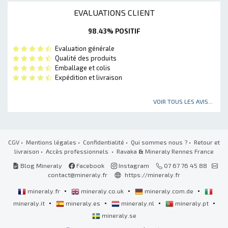
EVALUATIONS CLIENT
98.43% POSITIF
Evaluation générale
Qualité des produits
Emballage et colis
Expédition et livraison
VOIR TOUS LES AVIS...
CGV
•
Mentions légales
•
Confidentialité
•
Qui sommes nous ?
•
Retour et
livraison
•
Accès professionnels
• Ravaka
&
Mineraly Rennes France
Blog Mineraly
Facebook
Instagram
07 67 76 45 88
contact@mineraly.fr
https://mineraly.fr
•
•
•
mineraly.fr
mineraly.co.uk
mineraly.com.de
•
•
•
•
mineraly.it
mineraly.es
mineraly.nl
mineraly.pt
mineraly.se