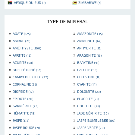
AFRIQUE DU SUD
ZIMBABWE
(7)
(6)
TYPE DE MINERAL
»
»
AGATE
AMAZONITE
(125)
(35)
»
»
AMBRE
AMMONITE
(21)
(64)
»
»
AMÉTHYSTE
ANHYDRITE
(100)
(15)
»
»
APATITE
ARAGONITE
(15)
(13)
»
»
AZURITE
BARYTINE
(58)
(41)
»
»
BOIS PÉTRIFIÉ
CALCITE
(12)
(116)
»
»
CAMPO DEL CIELO
CELESTINE
(22)
(19)
»
»
CORNALINE
CYANITE
(56)
(14)
»
»
DIOPSIDE
DOLOMITE
(12)
(23)
»
»
EPIDOTE
FLUORITE
(20)
(25)
»
»
GARNIÈRITE
GOETHITE
(23)
(26)
»
»
HÉMATITE
JADE NÉPHRITE
(18)
(20)
»
»
JASPE
JASPE BUMBLEBEE
(172)
(80)
»
»
JASPE ROUGE
JASPE VERTE
(19)
(20)
»
»
JASPE ZÈBRE
LABRADORITE