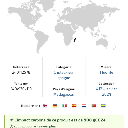
Référence
Catégorie
Minéral
240112578
Cristaux sur
Fluorite
gangue
Taille mm
Collection
140x130x110
412 - janvier
Pays d'origine
Madagascar
2024
:
Traduire en
🌱 L'impact carbone de ce produit est de
908 gCO2e
.
cliquez pour en savoir plus...