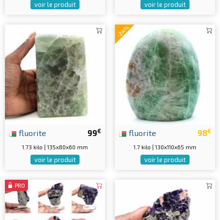
voir le produit
voir le produit
-24%
€
€
fluorite
99
fluorite
98
1.73 kilo | 135x80x60 mm
1.7 kilo | 130x110x65 mm
voir le produit
voir le produit
PRO