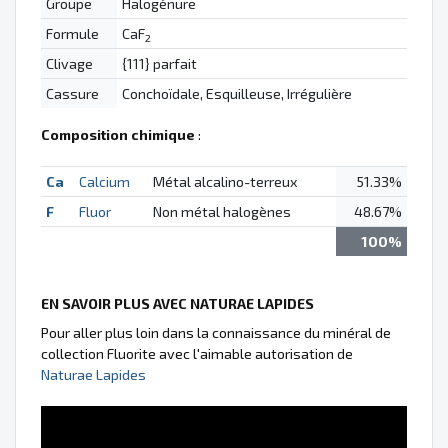
Groupe
Halogénure
Formule
CaF
2
Clivage
{111} parfait
Cassure
Conchoïdale, Esquilleuse, Irrégulière
Composition chimique
:
Ca
Calcium
Métal alcalino-terreux
51.33%
F
Fluor
Non métal halogènes
48.67%
100%
EN SAVOIR PLUS AVEC NATURAE LAPIDES
Pour aller plus loin dans la connaissance du minéral de
collection Fluorite avec l'aimable autorisation de
Naturae Lapides