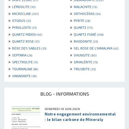
(27)
(202)
»
»
LÉPIDOLITE
MALACHITE
(10)
(13)
»
»
MICROCLINE
ORTHOCÉRAS
(301)
(54)
»
»
OTODUS
PYRITE
(31)
(26)
»
»
PYROLUSITE
QUARTZ
(31)
(171)
»
»
QUARTZ FADEN
QUARTZ FUMÉ
(40)
(106)
»
»
QUARTZ ROSE
RHODONITE
(57)
(25)
»
»
ROSE DES SABLES
SEL ROSE DE L'HIMALAYA
(35)
(42)
»
»
SEPTARIA
SHUNGITE
(26)
(80)
»
»
SPECTROLITE
SPHALÉRITE
(11)
(15)
»
»
TOURMALINE
TRILOBITE
(99)
(25)
»
VANADINITE
(39)
BLOG - INFORMATIONS
VENDREDI 19 JUIN 2026
Notre engagement environnemental
: le bilan carbone de Mineraly