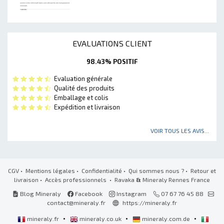
EVALUATIONS CLIENT
98.43% POSITIF
Evaluation générale
Qualité des produits
Emballage et colis
Expédition et livraison
VOIR TOUS LES AVIS...
CGV
•
Mentions légales
•
Confidentialité
•
Qui sommes nous ?
•
Retour et
livraison
•
Accès professionnels
• Ravaka
&
Mineraly Rennes France
Blog Mineraly
Facebook
Instagram
07 67 76 45 88
contact@mineraly.fr
https://mineraly.fr
•
•
•
mineraly.fr
mineraly.co.uk
mineraly.com.de