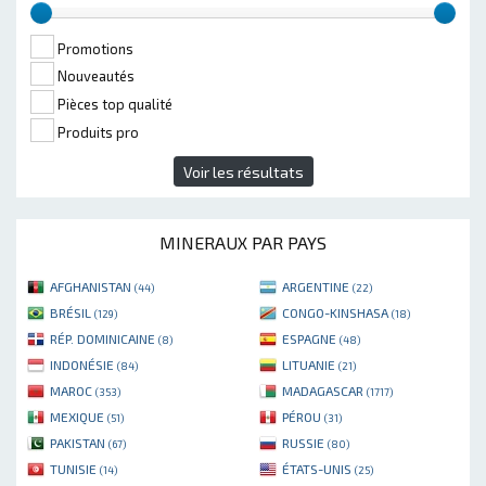
Promotions
Nouveautés
Pièces top qualité
Produits pro
Voir les résultats
MINERAUX PAR PAYS
AFGHANISTAN
ARGENTINE
(44)
(22)
BRÉSIL
CONGO-KINSHASA
(129)
(18)
RÉP. DOMINICAINE
ESPAGNE
(8)
(48)
INDONÉSIE
LITUANIE
(84)
(21)
MAROC
MADAGASCAR
(353)
(1717)
MEXIQUE
PÉROU
(51)
(31)
PAKISTAN
RUSSIE
(67)
(80)
TUNISIE
ÉTATS-UNIS
(14)
(25)