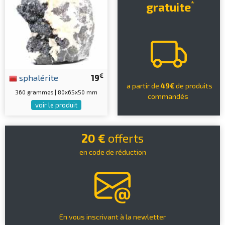
*
gratuite
€
sphalérite
19
a partir de
49€
de produits
360 grammes | 80x65x50 mm
commandés
voir le produit
20 €
offerts
en code de réduction
En vous inscrivant à la newletter