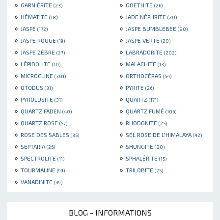
»
»
GARNIÈRITE
GOETHITE
(23)
(26)
»
»
HÉMATITE
JADE NÉPHRITE
(18)
(20)
»
»
JASPE
JASPE BUMBLEBEE
(172)
(80)
»
»
JASPE ROUGE
JASPE VERTE
(19)
(20)
»
»
JASPE ZÈBRE
LABRADORITE
(27)
(202)
»
»
LÉPIDOLITE
MALACHITE
(10)
(13)
»
»
MICROCLINE
ORTHOCÉRAS
(301)
(54)
»
»
OTODUS
PYRITE
(31)
(26)
»
»
PYROLUSITE
QUARTZ
(31)
(171)
»
»
QUARTZ FADEN
QUARTZ FUMÉ
(40)
(106)
»
»
QUARTZ ROSE
RHODONITE
(57)
(25)
»
»
ROSE DES SABLES
SEL ROSE DE L'HIMALAYA
(35)
(42)
»
»
SEPTARIA
SHUNGITE
(26)
(80)
»
»
SPECTROLITE
SPHALÉRITE
(11)
(15)
»
»
TOURMALINE
TRILOBITE
(99)
(25)
»
VANADINITE
(39)
BLOG - INFORMATIONS