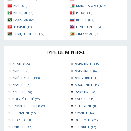
MAROC
MADAGASCAR
(353)
(1717)
MEXIQUE
PÉROU
(51)
(31)
PAKISTAN
RUSSIE
(67)
(80)
TUNISIE
ÉTATS-UNIS
(14)
(25)
AFRIQUE DU SUD
ZIMBABWE
(7)
(6)
TYPE DE MINERAL
»
»
AGATE
AMAZONITE
(125)
(35)
»
»
AMBRE
AMMONITE
(21)
(64)
»
»
AMÉTHYSTE
ANHYDRITE
(100)
(15)
»
»
APATITE
ARAGONITE
(15)
(13)
»
»
AZURITE
BARYTINE
(58)
(41)
»
»
BOIS PÉTRIFIÉ
CALCITE
(12)
(116)
»
»
CAMPO DEL CIELO
CELESTINE
(22)
(19)
»
»
CORNALINE
CYANITE
(56)
(14)
»
»
DIOPSIDE
DOLOMITE
(12)
(23)
»
»
EPIDOTE
FLUORITE
(20)
(25)