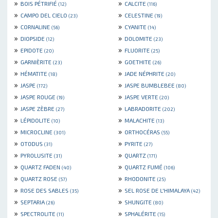
»
»
BOIS PÉTRIFIÉ
CALCITE
(12)
(116)
»
»
CAMPO DEL CIELO
CELESTINE
(23)
(19)
»
»
CORNALINE
CYANITE
(56)
(14)
»
»
DIOPSIDE
DOLOMITE
(12)
(23)
»
»
EPIDOTE
FLUORITE
(20)
(25)
»
»
GARNIÈRITE
GOETHITE
(23)
(26)
»
»
HÉMATITE
JADE NÉPHRITE
(18)
(20)
»
»
JASPE
JASPE BUMBLEBEE
(172)
(80)
»
»
JASPE ROUGE
JASPE VERTE
(19)
(20)
»
»
JASPE ZÈBRE
LABRADORITE
(27)
(202)
»
»
LÉPIDOLITE
MALACHITE
(10)
(13)
»
»
MICROCLINE
ORTHOCÉRAS
(301)
(55)
»
»
OTODUS
PYRITE
(31)
(27)
»
»
PYROLUSITE
QUARTZ
(31)
(171)
»
»
QUARTZ FADEN
QUARTZ FUMÉ
(40)
(106)
»
»
QUARTZ ROSE
RHODONITE
(57)
(25)
»
»
ROSE DES SABLES
SEL ROSE DE L'HIMALAYA
(35)
(42)
»
»
SEPTARIA
SHUNGITE
(26)
(80)
»
»
SPECTROLITE
SPHALÉRITE
(11)
(15)