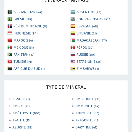
AFGHANISTAN
ARGENTINE
(44)
(23)
BRÉSIL
CONGO-KINSHASA
(129)
(18)
RÉP. DOMINICAINE
ESPAGNE
(8)
(48)
INDONÉSIE
LITUANIE
(84)
(21)
MAROC
MADAGASCAR
(354)
(1717)
MEXIQUE
PÉROU
(51)
(32)
PAKISTAN
RUSSIE
(67)
(80)
TUNISIE
ÉTATS-UNIS
(14)
(25)
AFRIQUE DU SUD
ZIMBABWE
(7)
(6)
TYPE DE MINERAL
»
»
AGATE
AMAZONITE
(125)
(35)
»
»
AMBRE
AMMONITE
(21)
(64)
»
»
AMÉTHYSTE
ANHYDRITE
(100)
(15)
»
»
APATITE
ARAGONITE
(15)
(13)
»
»
AZURITE
BARYTINE
(58)
(41)