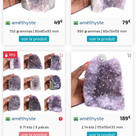
€
€
améthyste
49
améthyste
79
750 grammes | 80x85x95 mm
990 grammes | 80x70x110 mm
voir le produit
voir le produit
PRO
€
améthyste
améthyste
189
6.71 kilo | 9 pièces
2.14 kilo | 115x110x135 mm
voir le produit
voir le produit