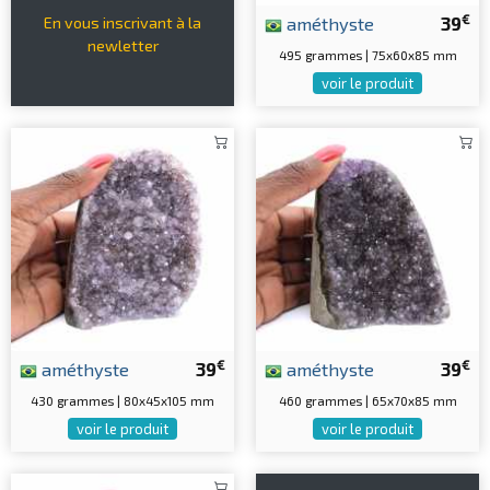
€
améthyste
39
En vous inscrivant à la
newletter
495 grammes | 75x60x85 mm
voir le produit
€
€
améthyste
39
améthyste
39
430 grammes | 80x45x105 mm
460 grammes | 65x70x85 mm
voir le produit
voir le produit