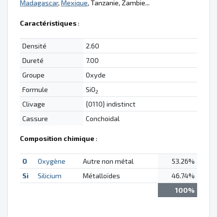
Madagascar
,
Mexique
, Tanzanie, Zambie...
Caractéristiques
:
Densité
2.60
Dureté
7.00
Groupe
Oxyde
Formule
SiO
2
Clivage
{0110} indistinct
Cassure
Conchoidal
Composition chimique
:
O
Oxygène
Autre non métal
53.26%
Si
Silicium
Métalloïdes
46.74%
100%