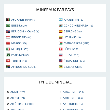
MINERAUX PAR PAYS
AFGHANISTAN
ARGENTINE
(44)
(23)
BRÉSIL
CONGO-KINSHASA
(129)
(18)
RÉP. DOMINICAINE
ESPAGNE
(8)
(48)
INDONÉSIE
LITUANIE
(84)
(21)
MAROC
MADAGASCAR
(354)
(1717)
MEXIQUE
PÉROU
(51)
(32)
PAKISTAN
RUSSIE
(67)
(80)
TUNISIE
ÉTATS-UNIS
(14)
(25)
AFRIQUE DU SUD
ZIMBABWE
(7)
(6)
TYPE DE MINERAL
»
»
AGATE
AMAZONITE
(125)
(35)
»
»
AMBRE
AMMONITE
(21)
(64)
»
»
AMÉTHYSTE
ANHYDRITE
(100)
(15)
»
»
APATITE
ARAGONITE
(15)
(13)