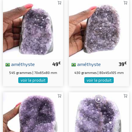
€
€
améthyste
49
améthyste
39
545 grammes | 70x65x80 mm
430 grammes | 80x45x105 mm
voir le produit
voir le produit