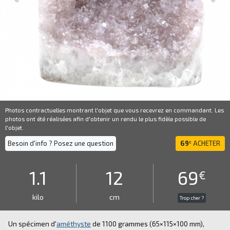
Photos contractuelles montrant l'objet que vous recevrez en commandant. Les
photos ont été réalisées afin d'obtenir un rendu le plus fidèle possible de
l'objet.
Besoin d'info ? Posez une question
69
ACHETER
€
1.1
12
69
€
kilo
cm
Trop cher ?
Un spécimen d'
améthyste
de 1100 grammes (65×115×100 mm),