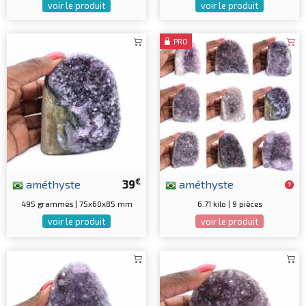
voir le produit
voir le produit
PRO
€
améthyste
39
améthyste
495 grammes | 75x60x85 mm
6.71 kilo | 9 pièces
voir le produit
voir le produit