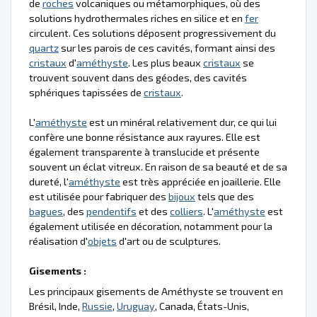
de
roches
volcaniques ou métamorphiques, où des
solutions hydrothermales riches en silice et en
fer
circulent. Ces solutions déposent progressivement du
quartz
sur les parois de ces cavités, formant ainsi des
cristaux
d'
améthyste
. Les plus beaux
cristaux
se
trouvent souvent dans des géodes, des cavités
sphériques tapissées de
cristaux
.
L'
améthyste
est un minéral relativement dur, ce qui lui
confère une bonne résistance aux rayures. Elle est
également transparente à translucide et présente
souvent un éclat vitreux. En raison de sa beauté et de sa
dureté, l'
améthyste
est très appréciée en joaillerie. Elle
est utilisée pour fabriquer des
bijoux
tels que des
bagues
, des
pendentifs
et des
colliers
. L'
améthyste
est
également utilisée en décoration, notamment pour la
réalisation d'
objets
d'art ou de sculptures.
Gisements :
Les principaux gisements de Améthyste se trouvent en
Brésil, Inde,
Russie
,
Uruguay
, Canada, États-Unis,