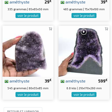
€
€
améthyste
29
améthyste
39
335 grammes | 65x65x50 mm
465 grammes | 75x70x100 mm
voir le produit
voir le produit
€
€
améthyste
39
améthyste
599
545 grammes | 80x55x85 mm
6.8 kilo | 210x170x260 mm
voir le produit
voir le produit
RETOUR ET LIVRAISON