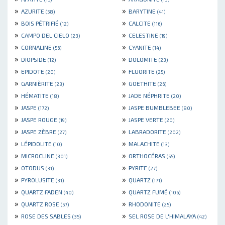
»
»
AZURITE
BARYTINE
(58)
(41)
»
»
BOIS PÉTRIFIÉ
CALCITE
(12)
(116)
»
»
CAMPO DEL CIELO
CELESTINE
(23)
(19)
»
»
CORNALINE
CYANITE
(56)
(14)
»
»
DIOPSIDE
DOLOMITE
(12)
(23)
»
»
EPIDOTE
FLUORITE
(20)
(25)
»
»
GARNIÈRITE
GOETHITE
(23)
(26)
»
»
HÉMATITE
JADE NÉPHRITE
(18)
(20)
»
»
JASPE
JASPE BUMBLEBEE
(172)
(80)
»
»
JASPE ROUGE
JASPE VERTE
(19)
(20)
»
»
JASPE ZÈBRE
LABRADORITE
(27)
(202)
»
»
LÉPIDOLITE
MALACHITE
(10)
(13)
»
»
MICROCLINE
ORTHOCÉRAS
(301)
(55)
»
»
OTODUS
PYRITE
(31)
(27)
»
»
PYROLUSITE
QUARTZ
(31)
(171)
»
»
QUARTZ FADEN
QUARTZ FUMÉ
(40)
(106)
»
»
QUARTZ ROSE
RHODONITE
(57)
(25)
»
»
ROSE DES SABLES
SEL ROSE DE L'HIMALAYA
(35)
(42)