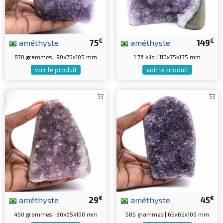
€
€
améthyste
75
améthyste
149
870 grammes | 90x70x105 mm
1.76 kilo | 115x75x135 mm
voir le produit
voir le produit
€
€
améthyste
29
améthyste
45
450 grammes | 80x65x100 mm
585 grammes | 65x65x100 mm