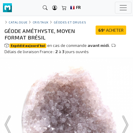
FR
CATALOGUE
CRISTAUX
GÉODES ET DRUSES
GÉODE AMÉTHYSTE, MOYEN
69
ACHETER
€
FORMAT BRÉSIL
en cas de commande
avant midi
.
Expédié aujourd'hui
Délais de livraison France :
2
à
3
jours ouvrés