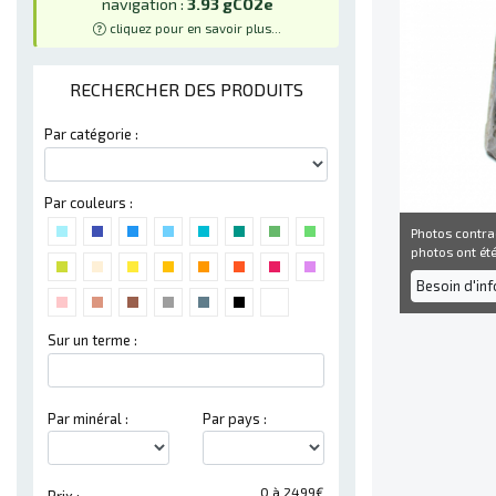
navigation :
3.93 gCO2e
cliquez pour en savoir plus...
RECHERCHER DES PRODUITS
Par catégorie :
Par couleurs :
Photos contra
photos ont été 
Besoin d'in
Sur un terme :
Par minéral :
Par pays :
0 à 2499€