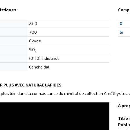
istiques
:
Compo
2.60
O
7.00
Si
Oxyde
SiO
2
{0110} indistinct
Conchoidal
IR PLUS AVEC NATURAE LAPIDES
r plus loin dans la connaissance du minéral de collection Améthyste a
A pro
Titre
:
Publi