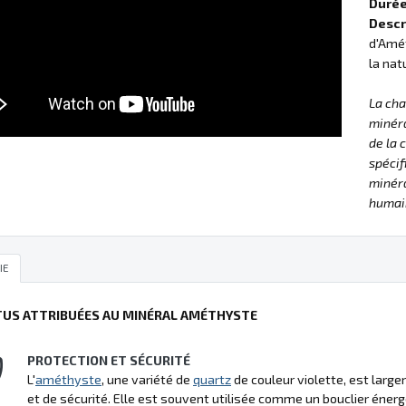
Duré
Descr
d'Amét
la nat
La ch
minéra
de la 
spécif
minéra
humain
IE
TUS ATTRIBUÉES AU MINÉRAL AMÉTHYSTE
PROTECTION ET SÉCURITÉ
L'
améthyste
, une variété de
quartz
de couleur violette, est larg
et de sécurité. Elle est souvent utilisée comme un bouclier éne