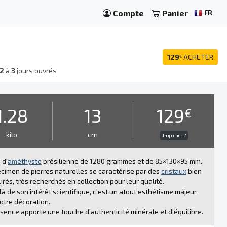
Compte
Panier
FR
129
ACHETER
€
2
à
3
jours ouvrés
1.28
13
129
€
kilo
cm
Trop cher ?
 d'
améthyste
brésilienne de 1280 grammes et de 85×130×95 mm.
cimen de pierres naturelles se caractérise par des
cristaux
bien
urés, très recherchés en collection pour leur qualité.
à de son intérêt scientifique, c'est un atout esthétisme majeur
otre décoration.
sence apporte une touche d'authenticité minérale et d'équilibre.