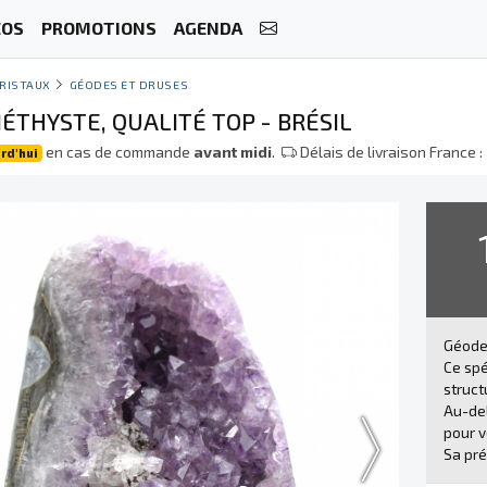
ÉOS
PROMOTIONS
AGENDA
RISTAUX
GÉODES ET DRUSES
ÉTHYSTE, QUALITÉ TOP - BRÉSIL
en cas de commande
avant midi
.
Délais de livraison France :
rd'hui
Géode
Ce spé
struct
Au-del
pour v
Sa pré