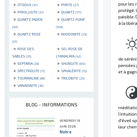
»
»
pour les 
OTODUS
PYRITE
(31)
(27)
protégé. L
»
»
PYROLUSITE
QUARTZ
(31)
(171)
paisible. 
»
»
QUARTZ FADEN
QUARTZ FUMÉ
à la libér
(40)
(106)
»
»
QUARTZ ROSE
RHODONITE
(25)
(57)
»
»
ROSE DES
SEL ROSE DE
SABLES
L'HIMALAYA
(35)
(42)
de séréni
»
»
SEPTARIA
SHUNGITE
(26)
(80)
pensées p
»
»
SPECTROLITE
SPHALÉRITE
(11)
(15)
et à gagn
»
»
TOURMALINE
TRILOBITE
(99)
(25)
»
VANADINITE
(39)
BLOG - INFORMATIONS
méditatio
l'intuiti
d'éveil spi
VENDREDI 19
leur chemi
JUIN 2026
Notre