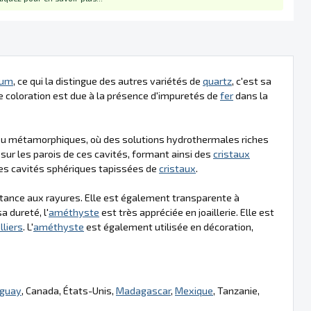
cium
, ce qui la distingue des autres variétés de
quartz
, c'est sa
tte coloration est due à la présence d'impuretés de
fer
dans la
u métamorphiques, où des solutions hydrothermales riches
sur les parois de ces cavités, formant ainsi des
cristaux
es cavités sphériques tapissées de
cristaux
.
istance aux rayures. Elle est également transparente à
a dureté, l'
améthyste
est très appréciée en joaillerie. Elle est
lliers
. L'
améthyste
est également utilisée en décoration,
uguay
, Canada, États-Unis,
Madagascar
,
Mexique
, Tanzanie,