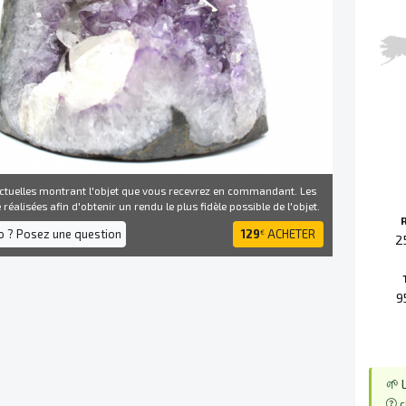
ctuelles montrant l'objet que vous recevrez en commandant. Les
réalisées afin d'obtenir un rendu le plus fidèle possible de l'objet.
fo ? Posez une question
129
ACHETER
€
2
9
🌱 
c