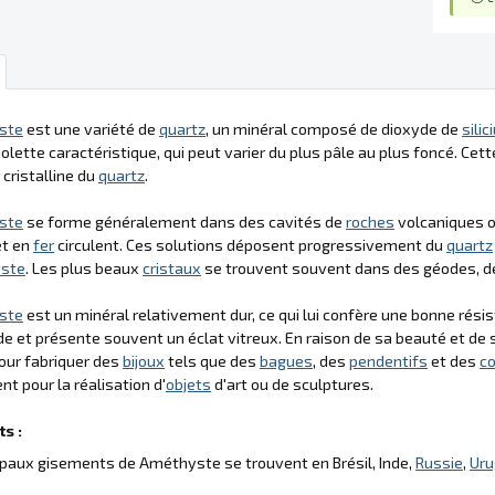
ste
est une variété de
quartz
, un minéral composé de dioxyde de
sili
iolette caractéristique, qui peut varier du plus pâle au plus foncé. Ce
 cristalline du
quartz
.
ste
se forme généralement dans des cavités de
roches
volcaniques o
et en
fer
circulent. Ces solutions déposent progressivement du
quartz
ste
. Les plus beaux
cristaux
se trouvent souvent dans des géodes, d
ste
est un minéral relativement dur, ce qui lui confère une bonne rés
de et présente souvent un éclat vitreux. En raison de sa beauté et de s
pour fabriquer des
bijoux
tels que des
bagues
, des
pendentifs
et des
co
 pour la réalisation d'
objets
d'art ou de sculptures.
s :
ipaux gisements de Améthyste se trouvent en Brésil, Inde,
Russie
,
Ur