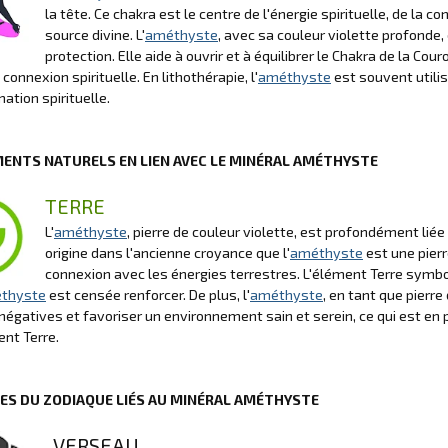
la tête. Ce chakra est le centre de l'énergie spirituelle, de la c
source divine. L'
améthyste
, avec sa couleur violette profonde,
protection. Elle aide à ouvrir et à équilibrer le Chakra de la Cour
connexion spirituelle. En lithothérapie, l'
améthyste
est souvent utilisé
ation spirituelle.
MENTS NATURELS EN LIEN AVEC LE MINÉRAL AMÉTHYSTE
TERRE
L'
améthyste
, pierre de couleur violette, est profondément lié
origine dans l'ancienne croyance que l'
améthyste
est une pierr
connexion avec les énergies terrestres. L'élément Terre symbolis
thyste
est censée renforcer. De plus, l'
améthyste
, en tant que pierr
négatives et favoriser un environnement sain et serein, ce qui est en 
ent Terre.
NES DU ZODIAQUE LIÉS AU MINÉRAL AMÉTHYSTE
VERSEAU