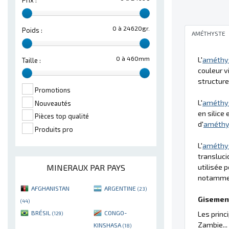
Prix :
0 à 24620gr.
Poids :
AMÉTHYSTE
0 à 460mm
L'
améthy
Taille :
couleur v
structure
Promotions
L'
améthy
Nouveautés
en silice 
Pièces top qualité
d'
améthy
Produits pro
L'
améthy
transluci
MINERAUX PAR PAYS
utilisée 
notamment
AFGHANISTAN
ARGENTINE
(23)
Gisement
(44)
BRÉSIL
CONGO-
Les princ
(129)
Zambie...
KINSHASA
(18)