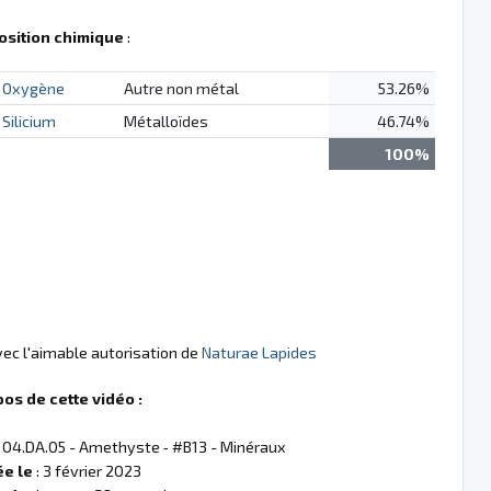
sition chimique
:
Oxygène
Autre non métal
53.26%
Silicium
Métalloïdes
46.74%
100%
vec l'aimable autorisation de
Naturae Lapides
pos de cette vidéo :
 04.DA.05 - Amethyste ‐ #B13 - Minéraux
ée le
: 3 février 2023