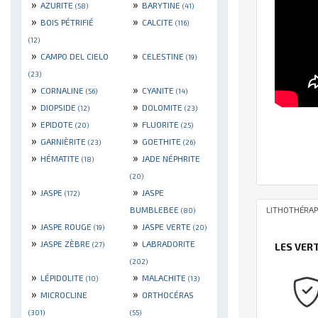
»
»
AZURITE
BARYTINE
(58)
(41)
»
»
BOIS PÉTRIFIÉ
CALCITE
(116)
(12)
»
»
CAMPO DEL CIELO
CELESTINE
(19)
(23)
»
»
CORNALINE
CYANITE
(56)
(14)
»
»
DIOPSIDE
DOLOMITE
(12)
(23)
»
»
EPIDOTE
FLUORITE
(20)
(25)
»
»
GARNIÈRITE
GOETHITE
(23)
(26)
»
»
HÉMATITE
JADE NÉPHRITE
(18)
(20)
»
»
JASPE
JASPE
(172)
BUMBLEBEE
LITHOTHÉRAP
(80)
»
»
JASPE ROUGE
JASPE VERTE
(19)
(20)
»
»
JASPE ZÈBRE
LABRADORITE
(27)
LES VER
(202)
»
»
LÉPIDOLITE
MALACHITE
(10)
(13)
»
»
MICROCLINE
ORTHOCÉRAS
(301)
(55)