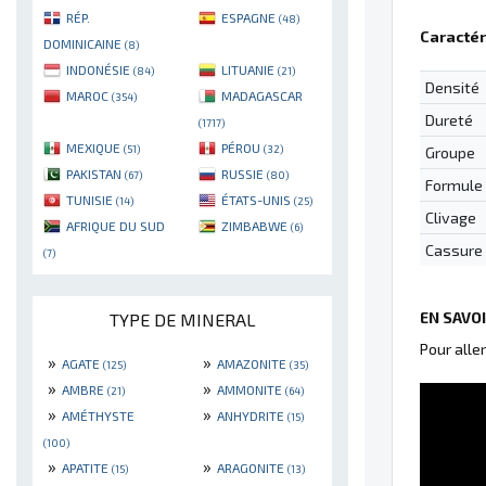
RÉP.
ESPAGNE
(48)
Caractér
DOMINICAINE
(8)
INDONÉSIE
LITUANIE
(84)
(21)
Densité
MAROC
MADAGASCAR
(354)
Dureté
(1717)
MEXIQUE
PÉROU
(51)
(32)
Groupe
PAKISTAN
RUSSIE
(67)
(80)
Formule
TUNISIE
ÉTATS-UNIS
(14)
(25)
Clivage
AFRIQUE DU SUD
ZIMBABWE
(6)
Cassure
(7)
EN SAVO
TYPE DE MINERAL
Pour alle
»
»
AGATE
AMAZONITE
(125)
(35)
»
»
AMBRE
AMMONITE
(21)
(64)
»
»
AMÉTHYSTE
ANHYDRITE
(15)
(100)
»
»
APATITE
ARAGONITE
(15)
(13)