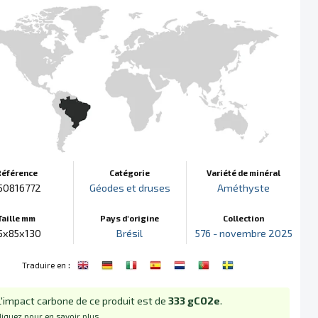
Référence
Catégorie
Variété de minéral
50816772
Géodes et druses
Améthyste
Taille mm
Pays d'origine
Collection
5x85x130
Brésil
576 - novembre 2025
:
Traduire en
L'impact carbone de ce produit est de
333 gCO2e
.
liquez pour en savoir plus...