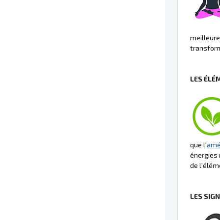
meilleure 
transform
LES ÉLÉ
que l'
amé
énergies 
de l'élém
LES SIG