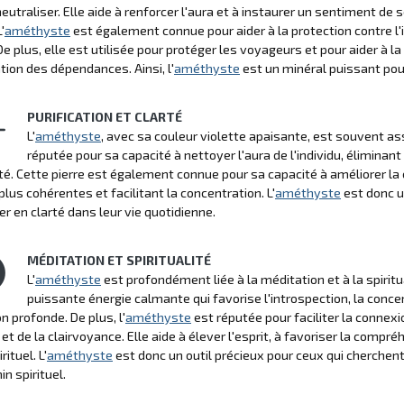
neutraliser. Elle aide à renforcer l'aura et à instaurer un sentiment de
'
améthyste
est également connue pour aider à la protection contre 
De plus, elle est utilisée pour protéger les voyageurs et pour aider à la
ation des dépendances. Ainsi, l'
améthyste
est un minéral puissant pour
PURIFICATION ET CLARTÉ
L'
améthyste
, avec sa couleur violette apaisante, est souvent asso
réputée pour sa capacité à nettoyer l'aura de l'individu, éliminant
té. Cette pierre est également connue pour sa capacité à améliorer la c
lus cohérentes et facilitant la concentration. L'
améthyste
est donc un
er en clarté dans leur vie quotidienne.
MÉDITATION ET SPIRITUALITÉ
L'
améthyste
est profondément liée à la méditation et à la spiritu
puissante énergie calmante qui favorise l'introspection, la conce
n profonde. De plus, l'
améthyste
est réputée pour faciliter la connexio
on et de la clairvoyance. Elle aide à élever l'esprit, à favoriser la comp
rituel. L'
améthyste
est donc un outil précieux pour ceux qui cherchent
n spirituel.