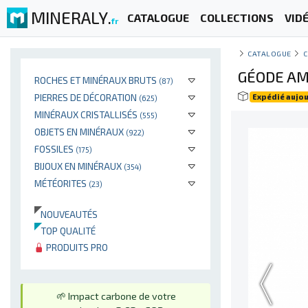
MINERALY.
CATALOGUE
COLLECTIONS
VID
fr
CATALOGUE
C
GÉODE AM
ROCHES ET MINÉRAUX BRUTS
(87)
PIERRES DE DÉCORATION
Expédié aujou
(625)
MINÉRAUX CRISTALLISÉS
(555)
OBJETS EN MINÉRAUX
(922)
FOSSILES
(175)
BIJOUX EN MINÉRAUX
(354)
MÉTÉORITES
(23)
NOUVEAUTÉS
TOP QUALITÉ
PRODUITS PRO
🌱 Impact carbone de votre