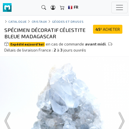
FR
CATALOGUE
CRISTAUX
GÉODES ET DRUSES
SPÉCIMEN DÉCORATIF CÉLESTITE
45
ACHETER
€
BLEUE MADAGASCAR
en cas de commande
avant midi
.
Expédié aujourd'hui
Délais de livraison France :
2
à
3
jours ouvrés