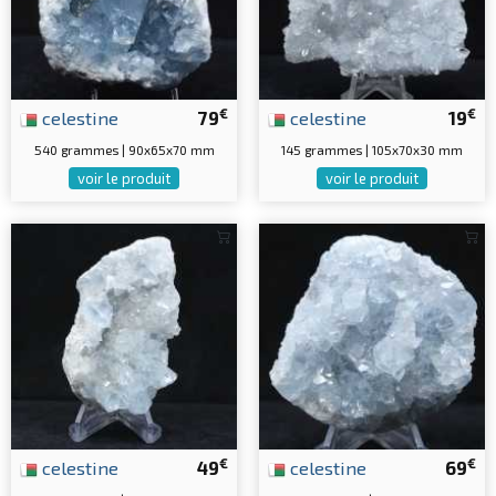
€
€
celestine
79
celestine
19
540 grammes | 90x65x70 mm
145 grammes | 105x70x30 mm
voir le produit
voir le produit
€
€
celestine
49
celestine
69