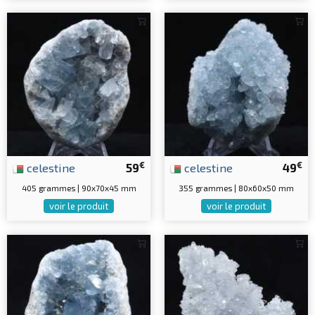
€
€
celestine
59
celestine
49
405 grammes | 90x70x45 mm
355 grammes | 80x60x50 mm
voir le produit
voir le produit