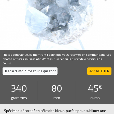
Photos contractuelles montrant l'objet que vous recevrez en commandant. Les
photos ont été réalisées afin d'obtenir un rendu le plus fidèle possible de
l'objet.
Besoin d'info ? Posez une question
45
ACHETER
€
340
80
45
€
grammes
mm
euros
Spécimen décoratif en célestite bleue, parfait pour sublimer une