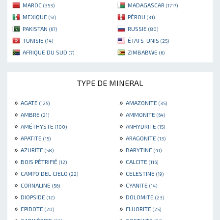
MAROC
MADAGASCAR
(353)
(1717)
MEXIQUE
PÉROU
(51)
(31)
PAKISTAN
RUSSIE
(67)
(80)
TUNISIE
ÉTATS-UNIS
(14)
(25)
AFRIQUE DU SUD
ZIMBABWE
(7)
(6)
TYPE DE MINERAL
»
»
AGATE
AMAZONITE
(125)
(35)
»
»
AMBRE
AMMONITE
(21)
(64)
»
»
AMÉTHYSTE
ANHYDRITE
(100)
(15)
»
»
APATITE
ARAGONITE
(15)
(13)
»
»
AZURITE
BARYTINE
(58)
(41)
»
»
BOIS PÉTRIFIÉ
CALCITE
(12)
(116)
»
»
CAMPO DEL CIELO
CELESTINE
(22)
(19)
»
»
CORNALINE
CYANITE
(56)
(14)
»
»
DIOPSIDE
DOLOMITE
(12)
(23)
»
»
EPIDOTE
FLUORITE
(20)
(25)
»
»