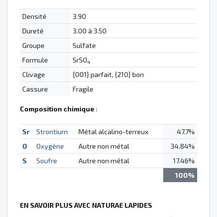
Densité
3.90
Dureté
3.00 à 3.50
Groupe
Sulfate
Formule
SrSO
4
Clivage
{001} parfait, {210} bon
Cassure
Fragile
Composition chimique
:
Sr
Strontium
Métal alcalino-terreux
47.7%
O
Oxygène
Autre non métal
34.84%
S
Soufre
Autre non métal
17.46%
100%
EN SAVOIR PLUS AVEC NATURAE LAPIDES