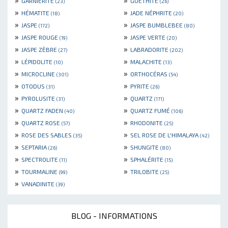
GARNIÈRITE
GOETHITE
(23)
(26)
»
»
HÉMATITE
JADE NÉPHRITE
(18)
(20)
»
»
JASPE
JASPE BUMBLEBEE
(172)
(80)
»
»
JASPE ROUGE
JASPE VERTE
(19)
(20)
»
»
JASPE ZÈBRE
LABRADORITE
(27)
(202)
»
»
LÉPIDOLITE
MALACHITE
(10)
(13)
»
»
MICROCLINE
ORTHOCÉRAS
(301)
(54)
»
»
OTODUS
PYRITE
(31)
(26)
»
»
PYROLUSITE
QUARTZ
(31)
(171)
»
»
QUARTZ FADEN
QUARTZ FUMÉ
(40)
(106)
»
»
QUARTZ ROSE
RHODONITE
(57)
(25)
»
»
ROSE DES SABLES
SEL ROSE DE L'HIMALAYA
(35)
(42)
»
»
SEPTARIA
SHUNGITE
(26)
(80)
»
»
SPECTROLITE
SPHALÉRITE
(11)
(15)
»
»
TOURMALINE
TRILOBITE
(99)
(25)
»
VANADINITE
(39)
BLOG - INFORMATIONS