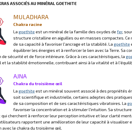
KRAS ASSOCIÉS AU MINÉRAL GOETHITE
MULADHARA
Chakra racine
La
goethite
est un minéral de la famille des oxydes de
fer
, sou
structure cristalline en aiguilles ou en masses compactes. Ce
de sa capacité à favoriser l'ancrage et la stabilité. La
goethite
e
équilibrer les énergies et à renforcer le lien avec la Terre. Sa 
 de sécurité et de force intérieure. Grâce à ces caractéristiques, la
goe
et la stabilité émotionnelle, contribuant ainsi à la vitalité et à l'équil
AJNA
Chakra du troisième œil
La
goethite
est un minéral souvent associé à des propriétés éner
soit scientifique et industrielle, certains adeptes des pratique
de sa composition et de ses caractéristiques vibratoires. La
go
favoriser la concentration et à stimuler l'intuition. Sa structure
 qui cherchent à renforcer leur perception intuitive et leur clarté ment
utilisateurs rapportent une amélioration de leur capacité à visualiser e
 avec le chakra du troisième œil.