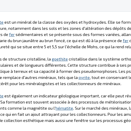
te
est un minéral de la classe des oxydes et hydroxydes. Elle se fo
re, notamment dans les sols et les zones d'altération des dépôts d
ts de
fer
sédimentaires et se présente sous des formes variées, alla
arie du brun jaunâtre au brun foncé, ce qui est dû à la présence de
fer
d
ureté qui se situe entre 5 et 5,5 sur l'échelle de Mohs, ce qui la rend 
 de structure cristalline, la
goethite
cristallise dans le système ortho
ulaires et de longueurs différentes. Cette structure contribue à ses p
lique à terreux et sa capacité à former des pseudomorphoses. Les
le remplace d'autres minéraux, tels que la
pyrite
, tout en conservant le
ntérêt pour les minéralogistes et les collectionneurs de minéraux.
te
est également un indicateur géologique important, car elle peut ré
Sa formation est souvent associée à des processus de météorisation 
ants comme la magnétite ou l'
hématite
. Sur le marché des minéraux, 
 ce qui en fait un ajout attrayant pour les collectionneurs. Pour les a
de collection esthétique mais aussi une fenêtre sur les processus géo