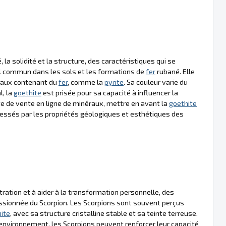
la solidité et la structure, des caractéristiques qui se
l commun dans les sols et les formations de
fer
rubané. Elle
éraux contenant du
fer
, comme la
pyrite
. Sa couleur varie du
l, la
goethite
est prisée pour sa capacité à influencer la
te de vente en ligne de minéraux, mettre en avant la
goethite
ressés par les propriétés géologiques et esthétiques des
ration et à aider à la transformation personnelle, des
passionnée du Scorpion. Les Scorpions sont souvent perçus
ite
, avec sa structure cristalline stable et sa teinte terreuse,
environnement, les Scorpions peuvent renforcer leur capacité