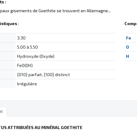
s :
ipaux gisements de Goethite se trouvent en Allemagne...
istiques
:
Compo
3.30
Fe
5.00 à 5.50
O
Hydroxyde (Oxyde)
H
FeO(OH)
{010} parfait, {100} distinct
Irrégulière
IE
TUS ATTRIBUÉES AU MINÉRAL GOETHITE