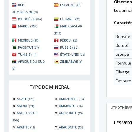
Gisement
RÉP.
ESPAGNE
(48)
Les princ
DOMINICAINE
(8)
INDONÉSIE
LITUANIE
(84)
(21)
Caractér
MAROC
MADAGASCAR
(354)
(1717)
Densité
MEXIQUE
PÉROU
(51)
(32)
Dureté
PAKISTAN
RUSSIE
(67)
(80)
Groupe
TUNISIE
ÉTATS-UNIS
(14)
(25)
AFRIQUE DU SUD
ZIMBABWE
(6)
Formule
(7)
Clivage
Cassure
TYPE DE MINERAL
»
»
AGATE
AMAZONITE
(125)
(35)
»
»
AMBRE
AMMONITE
(21)
(64)
LITHOTHÉRAP
»
»
AMÉTHYSTE
ANHYDRITE
(15)
(100)
LES VER
»
»
APATITE
ARAGONITE
(15)
(13)