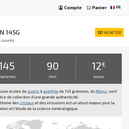
Compte
Panier
FR
N 145G
12
ACHETER
€
s ouvrés
145
90
12
€
grammes
mm
euros
ruses brutes de
quartz
à
goethite
de 145 grammes, du
Maroc
, sont
èce de collection d'une grande authenticité.
hétisme des
cristaux
et des inclusions est un atout majeur pour la
tion et l'étude de la science minéralogique.