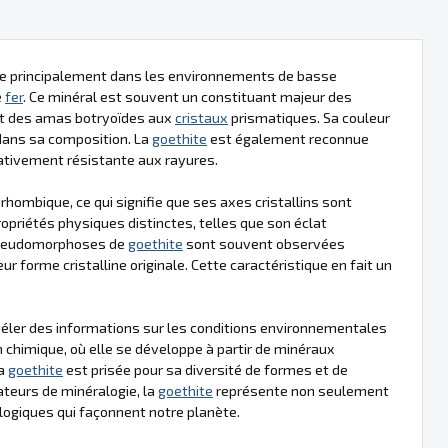
rme principalement dans les environnements de basse
e
fer
. Ce minéral est souvent un constituant majeur des
nt des amas botryoïdes aux
cristaux
prismatiques. Sa couleur
ans sa composition. La
goethite
est également reconnue
relativement résistante aux rayures.
rhombique, ce qui signifie que ses axes cristallins sont
ropriétés physiques distinctes, telles que son éclat
 pseudomorphoses de
goethite
sont souvent observées
ur forme cristalline originale. Cette caractéristique en fait un
véler des informations sur les conditions environnementales
chimique, où elle se développe à partir de minéraux
la
goethite
est prisée pour sa diversité de formes et de
mateurs de minéralogie, la
goethite
représente non seulement
logiques qui façonnent notre planète.