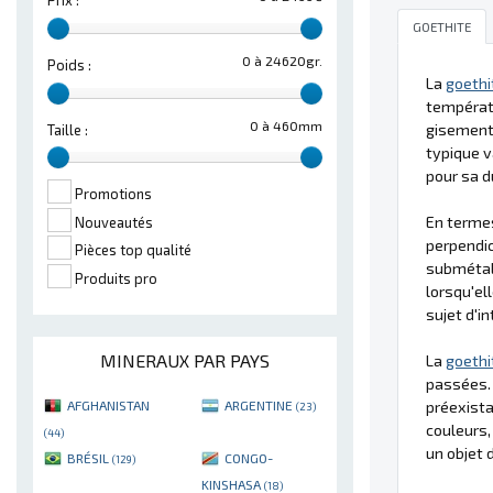
Prix :
GOETHITE
0 à 24620gr.
Poids :
La
goethi
températu
0 à 460mm
gisemen
Taille :
typique v
pour sa d
Promotions
En termes
Nouveautés
perpendic
Pièces top qualité
submétal
Produits pro
lorsqu'el
sujet d'i
MINERAUX PAR PAYS
La
goethi
passées. 
AFGHANISTAN
ARGENTINE
préexist
(23)
couleurs,
(44)
un objet 
BRÉSIL
CONGO-
(129)
KINSHASA
(18)