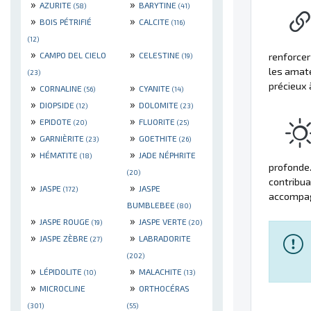
»
»
AZURITE
BARYTINE
(58)
(41)
»
»
BOIS PÉTRIFIÉ
CALCITE
(116)
(12)
»
»
CAMPO DEL CIELO
CELESTINE
renforcer
(19)
les amat
(23)
précieux 
»
»
CORNALINE
CYANITE
(56)
(14)
»
»
DIOPSIDE
DOLOMITE
(12)
(23)
»
»
EPIDOTE
FLUORITE
(20)
(25)
»
»
GARNIÈRITE
GOETHITE
(23)
(26)
»
»
HÉMATITE
JADE NÉPHRITE
(18)
profonde.
(20)
contribua
»
»
JASPE
JASPE
(172)
accompagn
BUMBLEBEE
(80)
»
»
JASPE ROUGE
JASPE VERTE
(19)
(20)
»
»
JASPE ZÈBRE
LABRADORITE
(27)
(202)
»
»
LÉPIDOLITE
MALACHITE
(10)
(13)
»
»
MICROCLINE
ORTHOCÉRAS
(301)
(55)