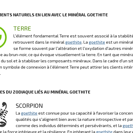
MENTS NATURELS EN LIEN AVEC LE MINÉRAL GOETHITE
TERRE
L'élément fondamental Terre est souvent associé à la stabilité, 
retrouvent dans le minéral
goethite
. La
goethite
est un minéra
se forme souvent par l'altération et l'oxydation d'autres min
e au brun-noir, ce qui évoque visuellement la terre. En tant que minéra
 du sol et à stabiliser les composants minéraux. Dans le cadre d'un si
symbole de connexion à l'élément Terre peut attirer les clients inté
.
NES DU ZODIAQUE LIÉS AU MINÉRAL GOETHITE
SCORPION
La
goethite
est connue pour sa capacité à favoriser la concent
qualités qui s'alignent bien avec la nature introspective et 
comme des individus déterminés et persévérants, et la
goeth
 la force intérieure et la résilience. En intégrant la
goethite
dans leur 