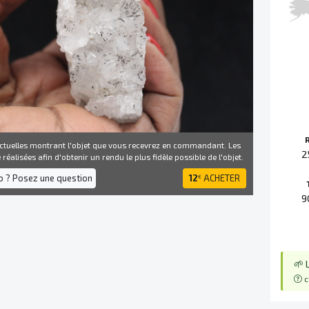
ctuelles montrant l'objet que vous recevrez en commandant. Les
2
réalisées afin d'obtenir un rendu le plus fidèle possible de l'objet.
fo ? Posez une question
12
ACHETER
€
9
🌱 
c