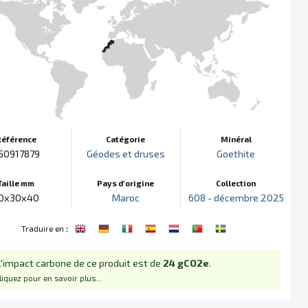
Référence
Catégorie
Minéral
50917879
Géodes et druses
Goethite
Taille mm
Pays d'origine
Collection
0x30x40
Maroc
608 - décembre 2025
:
Traduire en
L'impact carbone de ce produit est de
24 gCO2e
.
liquez pour en savoir plus...