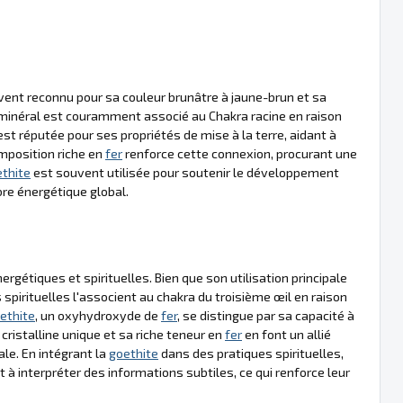
vent reconnu pour sa couleur brunâtre à jaune-brun et sa
 minéral est couramment associé au Chakra racine en raison
st réputée pour ses propriétés de mise à la terre, aidant à
composition riche en
fer
renforce cette connexion, procurant une
thite
est souvent utilisée pour soutenir le développement
ibre énergétique global.
gétiques et spirituelles. Bien que son utilisation principale
s spirituelles l'associent au chakra du troisième œil en raison
ethite
, un oxyhydroxyde de
fer
, se distingue par sa capacité à
 cristalline unique et sa riche teneur en
fer
en font un allié
ale. En intégrant la
goethite
dans des pratiques spirituelles,
t à interpréter des informations subtiles, ce qui renforce leur