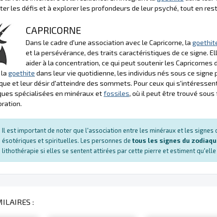
er les défis et à explorer les profondeurs de leur psyché, tout en rest
CAPRICORNE
Dans le cadre d'une association avec le Capricorne, la
goethit
et la persévérance, des traits caractéristiques de ce signe. E
aider à la concentration, ce qui peut soutenir les Capricornes
 la
goethite
dans leur vie quotidienne, les individus nés sous ce signe 
ue et leur désir d'atteindre des sommets. Pour ceux qui s'intéressent 
ques spécialisées en minéraux et
fossiles
, où il peut être trouvé sous
oration.
Il est important de noter que l'association entre les minéraux et les signe
ésotériques et spirituelles. Les personnes de
tous les signes du zodiaq
lithothérapie si elles se sentent attirées par cette pierre et estiment qu'ell
ILAIRES :