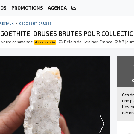
ÉOS
PROMOTIONS
AGENDA
RISTAUX
GÉODES ET DRUSES
 GOETHITE, DRUSES BRUTES POUR COLLECTIO
e votre commande
.
Délais de livraison France :
2
à
3
jour
dès demain
Ces d
une pi
L'est
décora