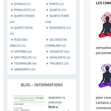
LES CHA
»
»
OTODUS
PYRITE
(31)
(27)
»
»
PYROLUSITE
QUARTZ
(31)
(171)
»
»
QUARTZ FADEN
QUARTZ FUMÉ
(40)
(106)
»
»
QUARTZ ROSE
RHODONITE
(25)
(57)
»
»
ROSE DES
SEL ROSE DE
SABLES
L'HIMALAYA
(35)
(42)
sensation
»
»
SEPTARIA
SHUNGITE
(26)
(80)
personnel 
»
»
SPECTROLITE
SPHALÉRITE
(11)
(15)
»
»
TOURMALINE
TRILOBITE
(99)
(25)
»
VANADINITE
(39)
BLOG - INFORMATIONS
pour ceux
VENDREDI 19
certains 
JUIN 2026
Notre
connexion