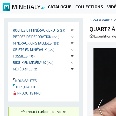
MINERALY.
CATALOGUE
COLLECTIONS
VID
fr
CATALOGUE
C
QUARTZ À
ROCHES ET MINÉRAUX BRUTS
(87)
Expédition d
PIERRES DE DÉCORATION
(625)
MINÉRAUX CRISTALLISÉS
(555)
OBJETS EN MINÉRAUX
(922)
FOSSILES
(175)
BIJOUX EN MINÉRAUX
(354)
MÉTÉORITES
(23)
NOUVEAUTÉS
TOP QUALITÉ
PRODUITS PRO
🌱 Impact carbone de votre