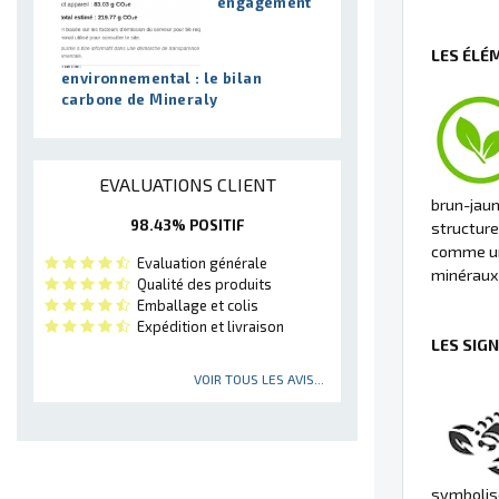
engagement
LES ÉLÉ
environnemental : le bilan
carbone de Mineraly
EVALUATIONS CLIENT
brun-jaun
98.43% POSITIF
structure
comme un 
Evaluation générale
minéraux
Qualité des produits
Emballage et colis
Expédition et livraison
LES SIG
VOIR TOUS LES AVIS...
symbolise