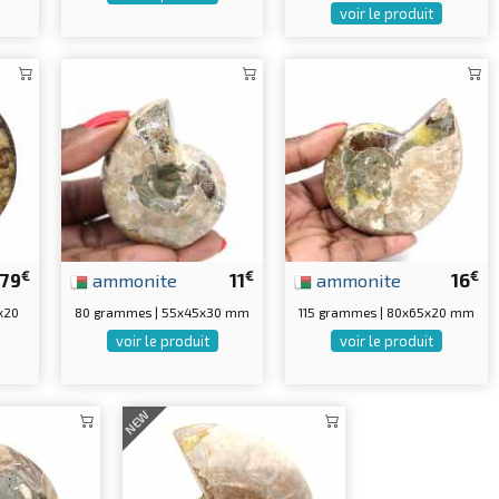
voir le produit
€
€
€
79
ammonite
11
ammonite
16
x20
80 grammes | 55x45x30 mm
115 grammes | 80x65x20 mm
voir le produit
voir le produit
NEW