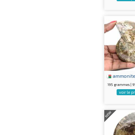
ammonit
195 grammes | 
voir le p
NEW