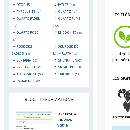
»
»
OTODUS
PYRITE
(31)
(26)
»
»
PYROLUSITE
QUARTZ
(31)
(171)
LES ÉLÉ
»
»
QUARTZ FADEN
QUARTZ FUMÉ
(40)
(106)
»
»
QUARTZ ROSE
RHODONITE
(25)
(57)
»
»
ROSE DES
SEL ROSE DE
SABLES
L'HIMALAYA
celui qui 
(35)
(42)
»
»
prospérité
SEPTARIA
SHUNGITE
(26)
(80)
»
»
SPECTROLITE
SPHALÉRITE
(11)
(15)
»
»
TOURMALINE
TRILOBITE
(99)
(25)
LES SIG
»
VANADINITE
(39)
BLOG - INFORMATIONS
VENDREDI 19
en conse
JUIN 2026
Notre