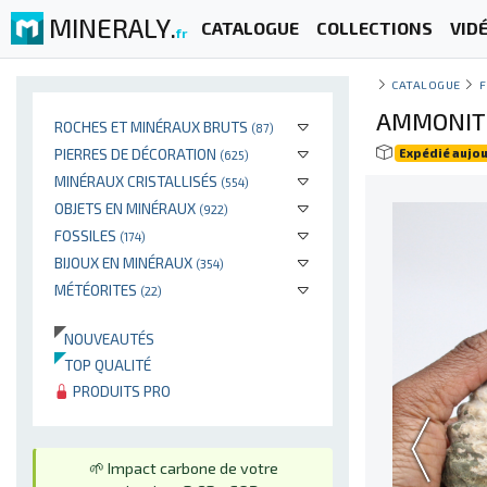
MINERALY.
CATALOGUE
COLLECTIONS
VID
fr
CATALOGUE
F
AMMONITE
ROCHES ET MINÉRAUX BRUTS
(87)
PIERRES DE DÉCORATION
Expédié aujou
(625)
MINÉRAUX CRISTALLISÉS
(554)
OBJETS EN MINÉRAUX
(922)
FOSSILES
(174)
BIJOUX EN MINÉRAUX
(354)
MÉTÉORITES
(22)
NOUVEAUTÉS
TOP QUALITÉ
PRODUITS PRO
🌱 Impact carbone de votre