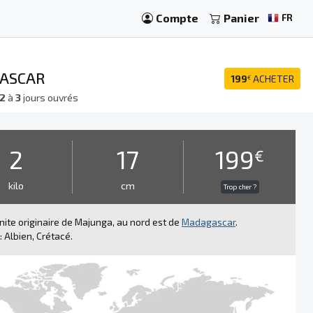
Compte
Panier
FR
GASCAR
199
ACHETER
€
2
à
3
jours ouvrés
2
17
199
€
kilo
cm
Trop cher ?
te originaire de Majunga, au nord est de
Madagascar
.
: Albien, Crétacé.