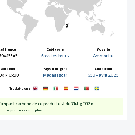
Référence
Catégorie
Fossile
50415545
Fossiles bruts
Ammonite
Taille mm
Pays d'origine
Collection
0x140x90
Madagascar
550 - avril 2025
:
Traduire en
L'impact carbone de ce produit est de
741 gCO2e
.
liquez pour en savoir plus...