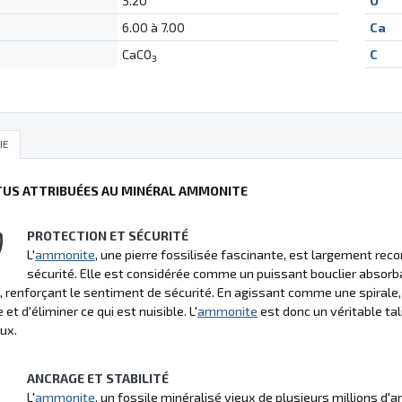
3.20
O
6.00 à 7.00
Ca
CaCO
C
3
IE
TUS ATTRIBUÉES AU MINÉRAL AMMONITE
PROTECTION ET SÉCURITÉ
L'
ammonite
, une pierre fossilisée fascinante, est largement rec
sécurité. Elle est considérée comme un puissant bouclier absorba
, renforçant le sentiment de sécurité. En agissant comme une spirale, el
et d'éliminer ce qui est nuisible. L'
ammonite
est donc un véritable ta
ux.
ANCRAGE ET STABILITÉ
L'
ammonite
, un fossile minéralisé vieux de plusieurs millions d