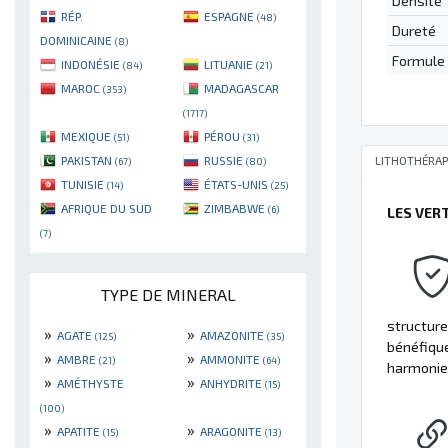
Densité
RÉP.
ESPAGNE
(48)
Dureté
DOMINICAINE
(8)
Formule
INDONÉSIE
LITUANIE
(84)
(21)
MAROC
MADAGASCAR
(353)
(1717)
MEXIQUE
PÉROU
(51)
(31)
PAKISTAN
RUSSIE
LITHOTHÉRAP
(67)
(80)
TUNISIE
ÉTATS-UNIS
(14)
(25)
AFRIQUE DU SUD
ZIMBABWE
(6)
LES VER
(7)
TYPE DE MINERAL
structure
»
»
AGATE
AMAZONITE
(125)
(35)
bénéfique 
»
»
AMBRE
AMMONITE
(21)
(64)
harmonie
»
»
AMÉTHYSTE
ANHYDRITE
(15)
(100)
»
»
APATITE
ARAGONITE
(15)
(13)