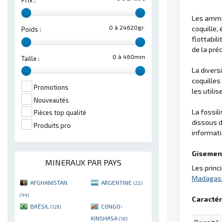
Prix :
Les ammo
0 à 24620gr.
coquille,
Poids :
flottabil
de la pré
0 à 460mm
Taille :
La divers
coquilles
Promotions
les utili
Nouveautés
La fossil
Pièces top qualité
dissous d
Produits pro
informati
Gisement
MINERAUX PAR PAYS
Les prin
Madagas
AFGHANISTAN
ARGENTINE
(22)
(44)
Caractér
BRÉSIL
CONGO-
(129)
KINSHASA
(18)