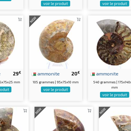
voir le produit
voir le produit
NEW
€
€
e
29
ammonite
20
ammonite
95x75x25 mm
105 grammes | 95x75x10 mm
540 grammes | 175x140
mm
roduit
voir le produit
voir le produit
NEW
NEW