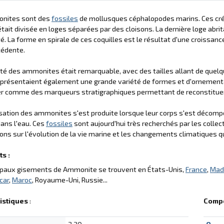
nites sont des
fossiles
de mollusques céphalopodes marins. Ces créa
 était divisée en loges séparées par des cloisons. La dernière loge abrit
ité. La forme en spirale de ces coquilles est le résultat d'une croissanc
cédente.
ité des ammonites était remarquable, avec des tailles allant de quel
 présentaient également une grande variété de formes et d'ornementa
ser comme des marqueurs stratigraphiques permettant de reconstituer l
isation des ammonites s'est produite lorsque leur corps s'est décomp
ans l'eau. Ces
fossiles
sont aujourd'hui très recherchés par les collec
ons sur l'évolution de la vie marine et les changements climatiques q
s :
cipaux gisements de Ammonite se trouvent en États-Unis,
France
,
Mad
car
,
Maroc
, Royaume-Uni, Russie...
istiques
:
Compo