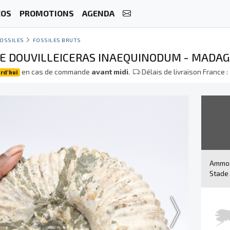
ÉOS
PROMOTIONS
AGENDA
OSSILES
FOSSILES BRUTS
 DOUVILLEICERAS INAEQUINODUM - MADA
en cas de commande
avant midi
.
Délais de livraison France :
rd'hui
Ammoni
Stade 