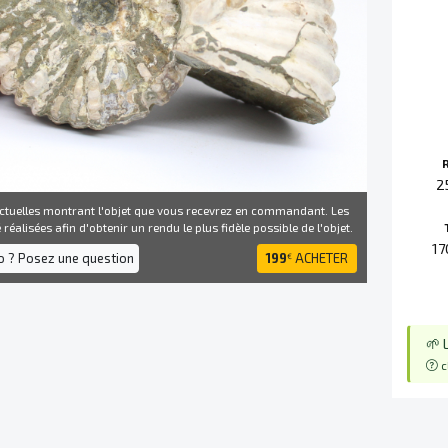
2
ctuelles montrant l'objet que vous recevrez en commandant. Les
réalisées afin d'obtenir un rendu le plus fidèle possible de l'objet.
17
fo ? Posez une question
199
ACHETER
€
🌱 
c