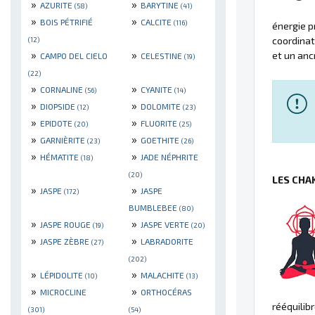
»
»
AZURITE
BARYTINE
(58)
(41)
»
»
BOIS PÉTRIFIÉ
CALCITE
(116)
énergie pr
coordinat
(12)
»
»
et un anc
CAMPO DEL CIELO
CELESTINE
(19)
(22)
»
»
CORNALINE
CYANITE
(56)
(14)
»
»
DIOPSIDE
DOLOMITE
(12)
(23)
»
»
EPIDOTE
FLUORITE
(20)
(25)
»
»
GARNIÈRITE
GOETHITE
(23)
(26)
»
»
HÉMATITE
JADE NÉPHRITE
(18)
(20)
LES CHA
»
»
JASPE
JASPE
(172)
BUMBLEBEE
(80)
»
»
JASPE ROUGE
JASPE VERTE
(19)
(20)
»
»
JASPE ZÈBRE
LABRADORITE
(27)
(202)
»
»
LÉPIDOLITE
MALACHITE
(10)
(13)
»
»
MICROCLINE
ORTHOCÉRAS
rééquilibr
(301)
(54)