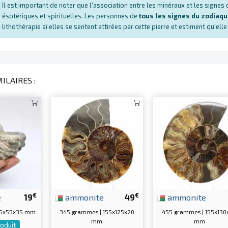
Il est important de noter que l'association entre les minéraux et les signe
ésotériques et spirituelles. Les personnes de
tous les signes du zodiaq
lithothérapie si elles se sentent attirées par cette pierre et estiment qu'ell
ILAIRES :
€
€
e
19
ammonite
49
ammonite
75x55x35 mm
345 grammes | 155x125x20
455 grammes | 155x130
mm
mm
roduit