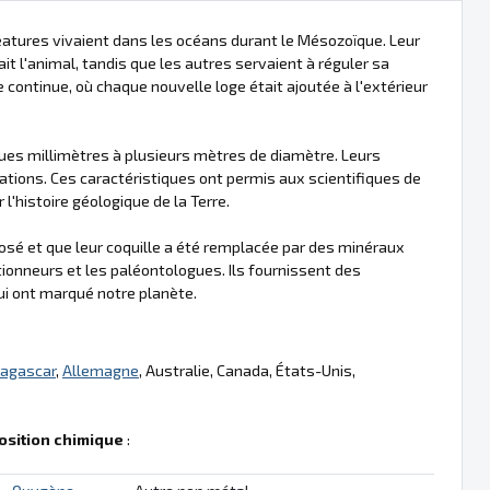
tures vivaient dans les océans durant le Mésozoïque. Leur
ait l'animal, tandis que les autres servaient à réguler sa
e continue, où chaque nouvelle loge était ajoutée à l'extérieur
ques millimètres à plusieurs mètres de diamètre. Leurs
tions. Ces caractéristiques ont permis aux scientifiques de
'histoire géologique de la Terre.
osé et que leur coquille a été remplacée par des minéraux
tionneurs et les paléontologues. Ils fournissent des
ui ont marqué notre planète.
agascar
,
Allemagne
, Australie, Canada, États-Unis,
sition chimique
: