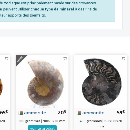
s du zodiaque est principalement basée sur des croyances
ue
peuvent utiliser
chaque type de minéral
à des fins de
e leur apporte des bienfaits.
NEW
€
€
€
65
ammonite
20
ammonite
59
x20
105 grammes | 90x70x20 mm
400 grammes | 150x120x20
mm
voir le produit