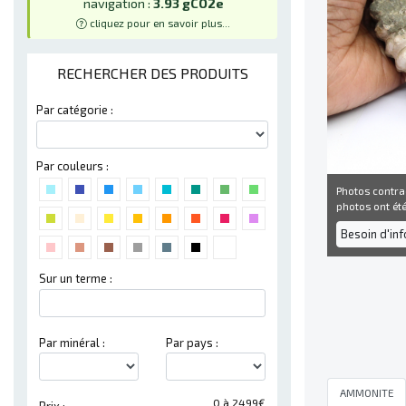
navigation :
3.93 gCO2e
cliquez pour en savoir plus...
RECHERCHER DES PRODUITS
Par catégorie :
Par couleurs :
Photos contra
photos ont été 
Besoin d'in
Sur un terme :
Par minéral :
Par pays :
AMMONITE
0 à 2499€