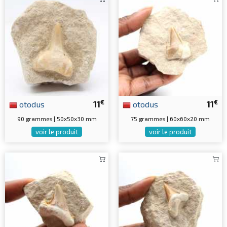
€
€
otodus
11
otodus
11
90 grammes | 50x50x30 mm
75 grammes | 60x60x20 mm
voir le produit
voir le produit