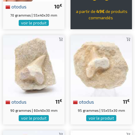
€
otodus
10
a partir de
49€
de produits
70 grammes | 55x40x30 mm
commandés
voir le produit
€
€
otodus
11
otodus
11
90 grammes | 60x40x30 mm
95 grammes | 55x55x30 mm
voir le produit
voir le produit