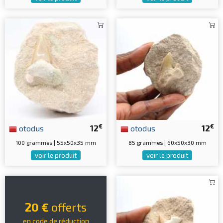
€
€
otodus
12
otodus
12
100 grammes | 55x50x35 mm
85 grammes | 60x50x30 mm
voir le produit
voir le produit
20 €
offerts
en code de réduction