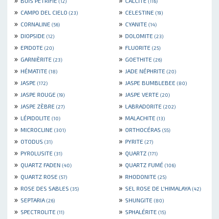
BOIS PÉTRIFIÉ
CALCITE
(12)
(116)
»
»
CAMPO DEL CIELO
CELESTINE
(23)
(19)
»
»
CORNALINE
CYANITE
(56)
(14)
»
»
DIOPSIDE
DOLOMITE
(12)
(23)
»
»
EPIDOTE
FLUORITE
(20)
(25)
»
»
GARNIÈRITE
GOETHITE
(23)
(26)
»
»
HÉMATITE
JADE NÉPHRITE
(18)
(20)
»
»
JASPE
JASPE BUMBLEBEE
(172)
(80)
»
»
JASPE ROUGE
JASPE VERTE
(19)
(20)
»
»
JASPE ZÈBRE
LABRADORITE
(27)
(202)
»
»
LÉPIDOLITE
MALACHITE
(10)
(13)
»
»
MICROCLINE
ORTHOCÉRAS
(301)
(55)
»
»
OTODUS
PYRITE
(31)
(27)
»
»
PYROLUSITE
QUARTZ
(31)
(171)
»
»
QUARTZ FADEN
QUARTZ FUMÉ
(40)
(106)
»
»
QUARTZ ROSE
RHODONITE
(57)
(25)
»
»
ROSE DES SABLES
SEL ROSE DE L'HIMALAYA
(35)
(42)
»
»
SEPTARIA
SHUNGITE
(26)
(80)
»
»
SPECTROLITE
SPHALÉRITE
(11)
(15)