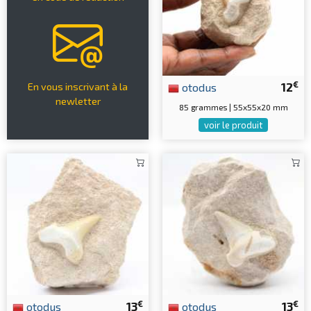
€
otodus
12
En vous inscrivant à la
newletter
85 grammes | 55x55x20 mm
voir le produit
€
€
otodus
13
otodus
13