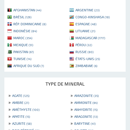
AFGHANISTAN
ARGENTINE
(44)
(23)
BRÉSIL
CONGO-KINSHASA
(129)
(18)
RÉP. DOMINICAINE
ESPAGNE
(8)
(48)
INDONÉSIE
LITUANIE
(84)
(21)
MAROC
MADAGASCAR
(354)
(1717)
MEXIQUE
PÉROU
(51)
(32)
PAKISTAN
RUSSIE
(67)
(80)
TUNISIE
ÉTATS-UNIS
(14)
(25)
AFRIQUE DU SUD
ZIMBABWE
(7)
(6)
TYPE DE MINERAL
»
»
AGATE
AMAZONITE
(125)
(35)
»
»
AMBRE
AMMONITE
(21)
(64)
»
»
AMÉTHYSTE
ANHYDRITE
(100)
(15)
»
»
APATITE
ARAGONITE
(15)
(13)
»
»
AZURITE
BARYTINE
(58)
(41)
»
»