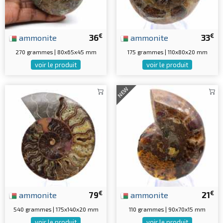
€
€
ammonite
36
ammonite
33
270 grammes | 80x65x45 mm
175 grammes | 110x80x20 mm
voir le produit
voir le produit
NEW
€
€
ammonite
79
ammonite
21
540 grammes | 175x140x20 mm
110 grammes | 90x70x15 mm
voir le produit
voir le produit