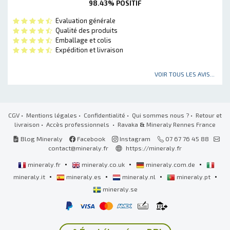
98.43% POSITIF
Evaluation générale
Qualité des produits
Emballage et colis
Expédition et livraison
VOIR TOUS LES AVIS...
CGV
•
Mentions légales
•
Confidentialité
•
Qui sommes nous ?
•
Retour et
livraison
•
Accès professionnels
• Ravaka
&
Mineraly Rennes France
Blog Mineraly
Facebook
Instagram
07 67 76 45 88
contact@mineraly.fr
https://mineraly.fr
•
•
•
mineraly.fr
mineraly.co.uk
mineraly.com.de
•
•
•
•
mineraly.it
mineraly.es
mineraly.nl
mineraly.pt
mineraly.se