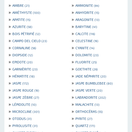
»
»
AMBRE
AMMONITE
(21)
(64)
»
»
AMÉTHYSTE
ANHYDRITE
(100)
(15)
»
»
APATITE
ARAGONITE
(15)
(13)
»
»
AZURITE
BARYTINE
(58)
(41)
»
»
BOIS PÉTRIFIÉ
CALCITE
(12)
(116)
»
»
CAMPO DEL CIELO
CELESTINE
(23)
(19)
»
»
CORNALINE
CYANITE
(56)
(14)
»
»
DIOPSIDE
DOLOMITE
(12)
(23)
»
»
EPIDOTE
FLUORITE
(20)
(25)
»
»
GARNIÈRITE
GOETHITE
(23)
(26)
»
»
HÉMATITE
JADE NÉPHRITE
(18)
(20)
»
»
JASPE
JASPE BUMBLEBEE
(172)
(80)
»
»
JASPE ROUGE
JASPE VERTE
(19)
(20)
»
»
JASPE ZÈBRE
LABRADORITE
(27)
(202)
»
»
LÉPIDOLITE
MALACHITE
(10)
(13)
»
»
MICROCLINE
ORTHOCÉRAS
(301)
(55)
»
»
OTODUS
PYRITE
(31)
(27)
»
»
PYROLUSITE
QUARTZ
(31)
(171)