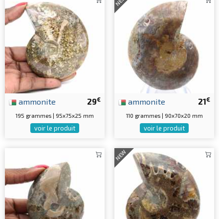
NEW
€
€
ammonite
29
ammonite
21
195 grammes | 95x75x25 mm
110 grammes | 90x70x20 mm
voir le produit
voir le produit
NEW