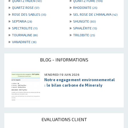
»
»
QUARTZ FADEN
QUARTZ FUMÉ
(40)
(106)
»
»
QUARTZ ROSE
RHODONITE
(57)
(25)
»
»
ROSE DES SABLES
SEL ROSE DE L'HIMALAYA
(35)
(42)
»
»
SEPTARIA
SHUNGITE
(26)
(80)
»
»
SPECTROLITE
SPHALÉRITE
(11)
(15)
»
»
TOURMALINE
TRILOBITE
(99)
(25)
»
VANADINITE
(39)
BLOG - INFORMATIONS
VENDREDI 19 JUIN 2026
Notre engagement environnemental
: le bilan carbone de Mineraly
EVALUATIONS CLIENT