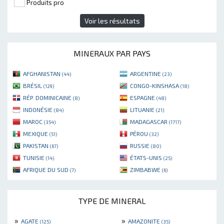
Produits pro
Voir les résultats
MINERAUX PAR PAYS
AFGHANISTAN
ARGENTINE
(44)
(23)
BRÉSIL
CONGO-KINSHASA
(129)
(18)
RÉP. DOMINICAINE
ESPAGNE
(8)
(48)
INDONÉSIE
LITUANIE
(84)
(21)
MAROC
MADAGASCAR
(354)
(1717)
MEXIQUE
PÉROU
(51)
(32)
PAKISTAN
RUSSIE
(67)
(80)
TUNISIE
ÉTATS-UNIS
(14)
(25)
AFRIQUE DU SUD
ZIMBABWE
(7)
(6)
TYPE DE MINERAL
»
»
AGATE
AMAZONITE
(125)
(35)