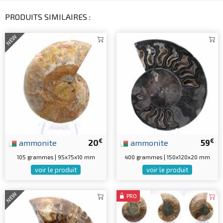
PRODUITS SIMILAIRES :
NEW
€
€
ammonite
20
ammonite
59
105 grammes | 95x75x10 mm
400 grammes | 150x120x20 mm
voir le produit
voir le produit
NEW
PRO