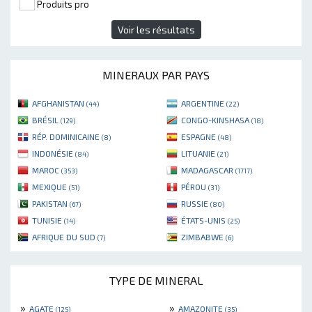
Produits pro
Voir les résultats
MINERAUX PAR PAYS
AFGHANISTAN
ARGENTINE
(44)
(22)
BRÉSIL
CONGO-KINSHASA
(129)
(18)
RÉP. DOMINICAINE
ESPAGNE
(8)
(48)
INDONÉSIE
LITUANIE
(84)
(21)
MAROC
MADAGASCAR
(353)
(1717)
MEXIQUE
PÉROU
(51)
(31)
PAKISTAN
RUSSIE
(67)
(80)
TUNISIE
ÉTATS-UNIS
(14)
(25)
AFRIQUE DU SUD
ZIMBABWE
(7)
(6)
TYPE DE MINERAL
»
»
AGATE
AMAZONITE
(125)
(35)