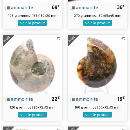
€
€
ammonite
69
ammonite
36
465 grammes | 155x130x20 mm
270 grammes | 80x65x45 mm
voir le produit
voir le produit
NEW
NEW
€
€
ammonite
22
ammonite
19
120 grammes | 90x75x15 mm
100 grammes | 65x75x15 mm
voir le produit
voir le produit