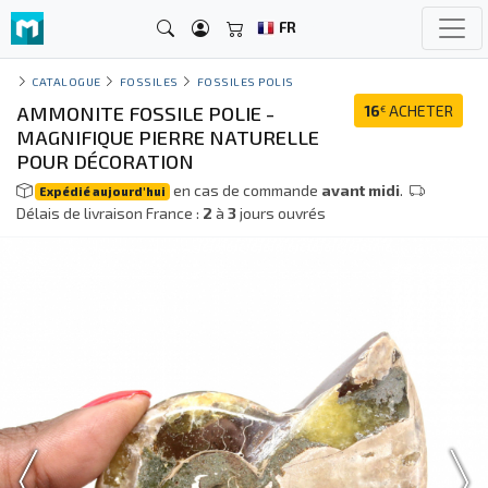
FR
CATALOGUE
FOSSILES
FOSSILES POLIS
AMMONITE FOSSILE POLIE -
16
ACHETER
€
MAGNIFIQUE PIERRE NATURELLE
POUR DÉCORATION
en cas de commande
avant midi
.
Expédié aujourd'hui
Délais de livraison France :
2
à
3
jours ouvrés