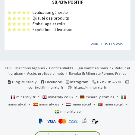
98.43% POSITIF
Evaluation générale
Qualité des produits
Emballage et colis
Expédition et livraison
VOIR TOUS LES AVIS...
CGV
•
Mentions légales
•
Confidentialité
•
Qui sommes nous ?
•
Retour et
livraison
•
Accès professionnels
• Ravaka
&
Mineraly Rennes France
Blog Mineraly
Facebook
Instagram
07 67 76 45 88
contact@mineraly.fr
https://mineraly.fr
•
•
•
mineraly.fr
mineraly.co.uk
mineraly.com.de
•
•
•
•
mineraly.it
mineraly.es
mineraly.nl
mineraly.pt
mineraly.se