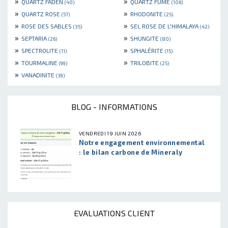
»
»
QUARTZ FADEN
QUARTZ FUMÉ
(40)
(106)
»
»
QUARTZ ROSE
RHODONITE
(57)
(25)
»
»
ROSE DES SABLES
SEL ROSE DE L'HIMALAYA
(35)
(42)
»
»
SEPTARIA
SHUNGITE
(26)
(80)
»
»
SPECTROLITE
SPHALÉRITE
(11)
(15)
»
»
TOURMALINE
TRILOBITE
(99)
(25)
»
VANADINITE
(39)
BLOG - INFORMATIONS
VENDREDI 19 JUIN 2026
Notre engagement environnemental
: le bilan carbone de Mineraly
EVALUATIONS CLIENT