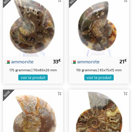
NEW
NEW
€
€
ammonite
33
ammonite
21
175 grammes | 110x80x20 mm
110 grammes | 65x75x15 mm
voir le produit
voir le produit
NEW