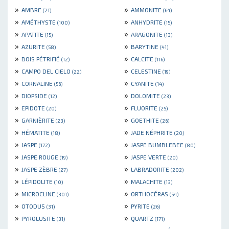
»
»
AMBRE
AMMONITE
(21)
(64)
»
»
AMÉTHYSTE
ANHYDRITE
(100)
(15)
»
»
APATITE
ARAGONITE
(15)
(13)
»
»
AZURITE
BARYTINE
(58)
(41)
»
»
BOIS PÉTRIFIÉ
CALCITE
(12)
(116)
»
»
CAMPO DEL CIELO
CELESTINE
(22)
(19)
»
»
CORNALINE
CYANITE
(56)
(14)
»
»
DIOPSIDE
DOLOMITE
(12)
(23)
»
»
EPIDOTE
FLUORITE
(20)
(25)
»
»
GARNIÈRITE
GOETHITE
(23)
(26)
»
»
HÉMATITE
JADE NÉPHRITE
(18)
(20)
»
»
JASPE
JASPE BUMBLEBEE
(172)
(80)
»
»
JASPE ROUGE
JASPE VERTE
(19)
(20)
»
»
JASPE ZÈBRE
LABRADORITE
(27)
(202)
»
»
LÉPIDOLITE
MALACHITE
(10)
(13)
»
»
MICROCLINE
ORTHOCÉRAS
(301)
(54)
»
»
OTODUS
PYRITE
(31)
(26)
»
»
PYROLUSITE
QUARTZ
(31)
(171)