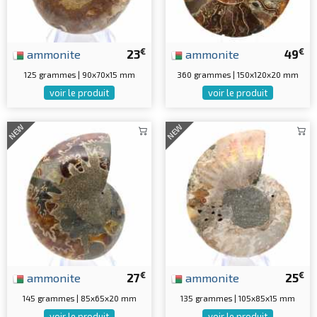
€
€
ammonite
23
ammonite
49
125 grammes | 90x70x15 mm
360 grammes | 150x120x20 mm
voir le produit
voir le produit
NEW
NEW
€
€
ammonite
27
ammonite
25
145 grammes | 85x65x20 mm
135 grammes | 105x85x15 mm
voir le produit
voir le produit