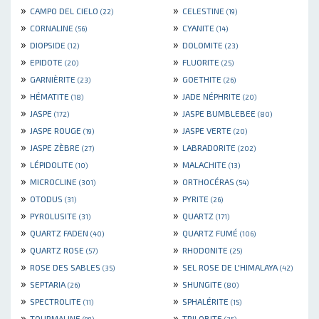
»
»
CAMPO DEL CIELO
CELESTINE
(22)
(19)
»
»
CORNALINE
CYANITE
(56)
(14)
»
»
DIOPSIDE
DOLOMITE
(12)
(23)
»
»
EPIDOTE
FLUORITE
(20)
(25)
»
»
GARNIÈRITE
GOETHITE
(23)
(26)
»
»
HÉMATITE
JADE NÉPHRITE
(18)
(20)
»
»
JASPE
JASPE BUMBLEBEE
(172)
(80)
»
»
JASPE ROUGE
JASPE VERTE
(19)
(20)
»
»
JASPE ZÈBRE
LABRADORITE
(27)
(202)
»
»
LÉPIDOLITE
MALACHITE
(10)
(13)
»
»
MICROCLINE
ORTHOCÉRAS
(301)
(54)
»
»
OTODUS
PYRITE
(31)
(26)
»
»
PYROLUSITE
QUARTZ
(31)
(171)
»
»
QUARTZ FADEN
QUARTZ FUMÉ
(40)
(106)
»
»
QUARTZ ROSE
RHODONITE
(57)
(25)
»
»
ROSE DES SABLES
SEL ROSE DE L'HIMALAYA
(35)
(42)
»
»
SEPTARIA
SHUNGITE
(26)
(80)
»
»
SPECTROLITE
SPHALÉRITE
(11)
(15)
»
»
TOURMALINE
TRILOBITE