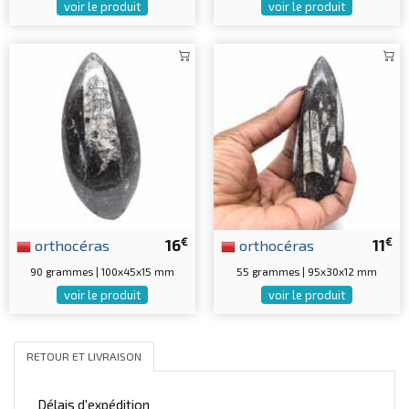
voir le produit
voir le produit
€
€
orthocéras
16
orthocéras
11
90 grammes | 100x45x15 mm
55 grammes | 95x30x12 mm
voir le produit
voir le produit
RETOUR ET LIVRAISON
Délais d'expédition