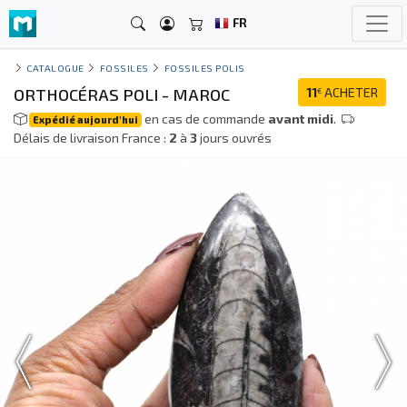
FR
CATALOGUE
FOSSILES
FOSSILES POLIS
ORTHOCÉRAS POLI - MAROC
11
ACHETER
€
en cas de commande
avant midi
.
Expédié aujourd'hui
Délais de livraison France :
2
à
3
jours ouvrés