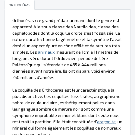
ORTHOCÉRAS
Orthocéras : ce grand prédateur marin dont le genre est
apparenté à la sous classe des Nautiloidea, classe des
céphalopodes dont la coquille droite s’est fossilisée. La
nature qui affectionne la géométrie et la symétrie l’avait
doté d’un aspect épuré en cône effilé et de sutures très
simples. Ces
animaux
mesurant de 1cm à 11 mètres de
long, ont vécu durant l'Ordovicien, période de l'ère
Paléozoïque qui s'étendait de 485 à 444 millions
d'années avant notre ère. Ils ont disparu voici environ
250 millions d’années.
La coquille des Orthoceras est leur caractéristique la
plus distinctive. Ces coquilles fossilisées, au graphisme
sobre, de couleur claire , esthétiquement polies dans
leur gangue sombre de marbre noir sont comme une
symphonie improbable en noir et blanc dont seule nous
resterait la partition. Elle était constituée d'
aragonite
, un
minéral qui forme également les coquilles de nombreux
mollusques actuels.