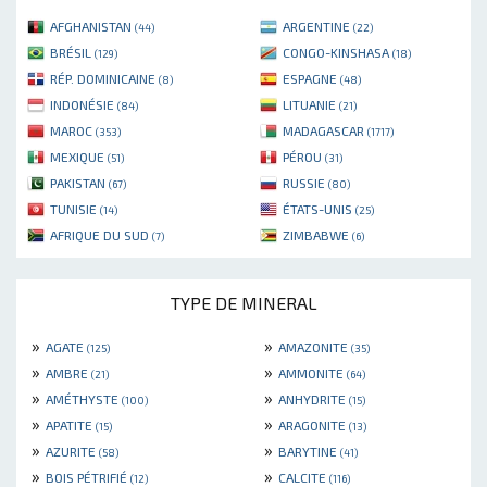
AFGHANISTAN
ARGENTINE
(44)
(22)
BRÉSIL
CONGO-KINSHASA
(129)
(18)
RÉP. DOMINICAINE
ESPAGNE
(8)
(48)
INDONÉSIE
LITUANIE
(84)
(21)
MAROC
MADAGASCAR
(353)
(1717)
MEXIQUE
PÉROU
(51)
(31)
PAKISTAN
RUSSIE
(67)
(80)
TUNISIE
ÉTATS-UNIS
(14)
(25)
AFRIQUE DU SUD
ZIMBABWE
(7)
(6)
TYPE DE MINERAL
»
»
AGATE
AMAZONITE
(125)
(35)
»
»
AMBRE
AMMONITE
(21)
(64)
»
»
AMÉTHYSTE
ANHYDRITE
(100)
(15)
»
»
APATITE
ARAGONITE
(15)
(13)
»
»
AZURITE
BARYTINE
(58)
(41)
»
»
BOIS PÉTRIFIÉ
CALCITE
(12)
(116)