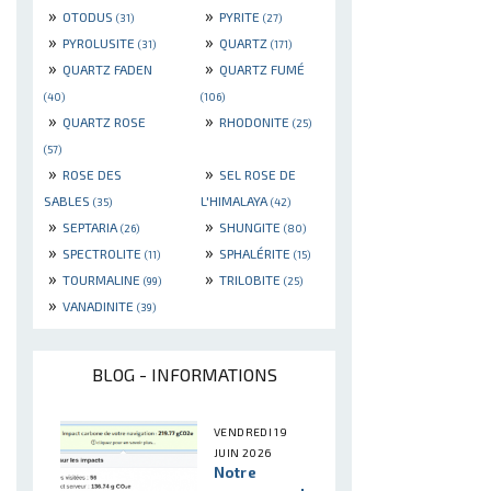
»
»
OTODUS
PYRITE
(31)
(27)
»
»
PYROLUSITE
QUARTZ
(31)
(171)
»
»
QUARTZ FADEN
QUARTZ FUMÉ
(40)
(106)
»
»
QUARTZ ROSE
RHODONITE
(25)
(57)
»
»
ROSE DES
SEL ROSE DE
SABLES
L'HIMALAYA
(35)
(42)
»
»
SEPTARIA
SHUNGITE
(26)
(80)
»
»
SPECTROLITE
SPHALÉRITE
(11)
(15)
»
»
TOURMALINE
TRILOBITE
(99)
(25)
»
VANADINITE
(39)
BLOG - INFORMATIONS
VENDREDI 19
JUIN 2026
Notre