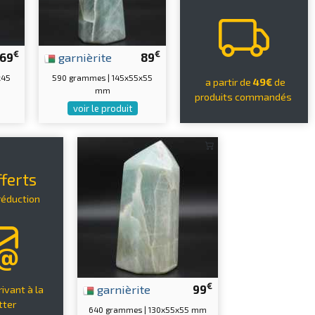
€
€
69
garnièrite
89
x45
590 grammes | 145x55x55
a partir de
49€
de
mm
produits commandés
voir le produit
ferts
réduction
€
garnièrite
99
ivant à la
tter
640 grammes | 130x55x55 mm