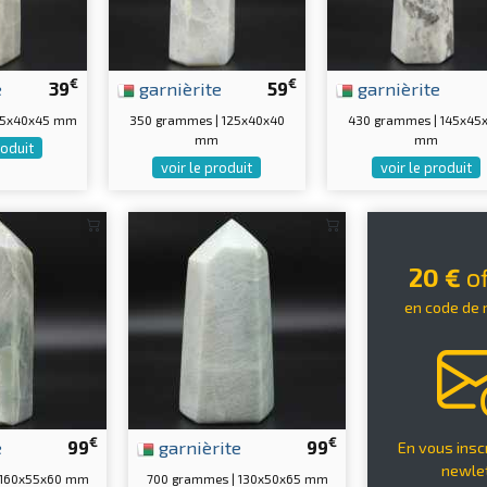
€
€
e
39
garnièrite
59
garnièrite
115x40x45 mm
350 grammes | 125x40x40
430 grammes | 145x45
mm
mm
roduit
voir le produit
voir le produit
20 €
of
en code de 
€
€
e
99
garnièrite
99
En vous inscr
newle
 160x55x60 mm
700 grammes | 130x50x65 mm