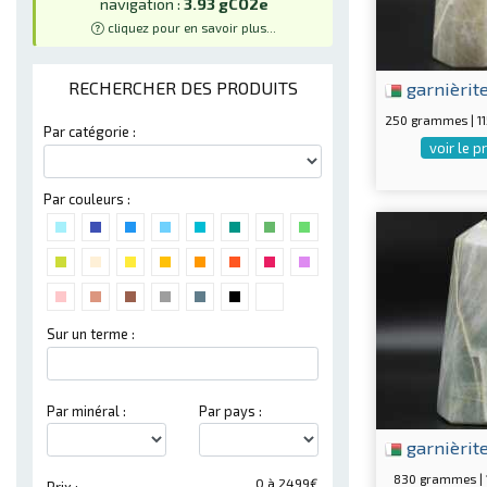
navigation :
3.93 gCO2e
cliquez pour en savoir plus...
garnièrit
RECHERCHER DES PRODUITS
250 grammes | 
Par catégorie :
voir le p
Par couleurs :
Sur un terme :
Par minéral :
Par pays :
garnièrit
830 grammes |
0 à 2499€