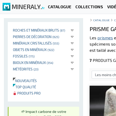
MINERALY.
CATALOGUE
COLLECTIONS
VID
fr
CATALOGUE
C
PRISME GA
ROCHES ET MINÉRAUX BRUTS
(87)
PIERRES DE DÉCORATION
(625)
Les
prismes
e
MINÉRAUX CRISTALLISÉS
spécimens son
(555)
OBJETS EN MINÉRAUX
est taillé ave
(922)
FOSSILES
(175)
7
PRODUITS GA
BIJOUX EN MINÉRAUX
(354)
MÉTÉORITES
(23)
NOUVEAUTÉS
TOP QUALITÉ
PRODUITS PRO
🌱 Impact carbone de votre