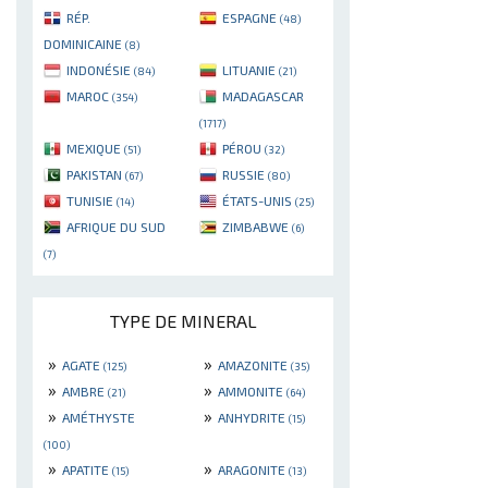
RÉP.
ESPAGNE
(48)
DOMINICAINE
(8)
INDONÉSIE
LITUANIE
(84)
(21)
MAROC
MADAGASCAR
(354)
(1717)
MEXIQUE
PÉROU
(51)
(32)
PAKISTAN
RUSSIE
(67)
(80)
TUNISIE
ÉTATS-UNIS
(14)
(25)
AFRIQUE DU SUD
ZIMBABWE
(6)
(7)
TYPE DE MINERAL
»
»
AGATE
AMAZONITE
(125)
(35)
»
»
AMBRE
AMMONITE
(21)
(64)
»
»
AMÉTHYSTE
ANHYDRITE
(15)
(100)
»
»
APATITE
ARAGONITE
(15)
(13)