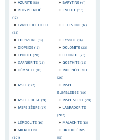
»
»
AZURITE
BARYTINE
(58)
(41)
»
»
BOIS PÉTRIFIÉ
CALCITE
(116)
(12)
»
»
CAMPO DEL CIELO
CELESTINE
(19)
(23)
»
»
CORNALINE
CYANITE
(56)
(14)
»
»
DIOPSIDE
DOLOMITE
(12)
(23)
»
»
EPIDOTE
FLUORITE
(20)
(25)
»
»
GARNIÈRITE
GOETHITE
(23)
(26)
»
»
HÉMATITE
JADE NÉPHRITE
(18)
(20)
»
»
JASPE
JASPE
(172)
BUMBLEBEE
(80)
»
»
JASPE ROUGE
JASPE VERTE
(19)
(20)
»
»
JASPE ZÈBRE
LABRADORITE
(27)
(202)
»
»
LÉPIDOLITE
MALACHITE
(10)
(13)
»
»
MICROCLINE
ORTHOCÉRAS
(301)
(55)