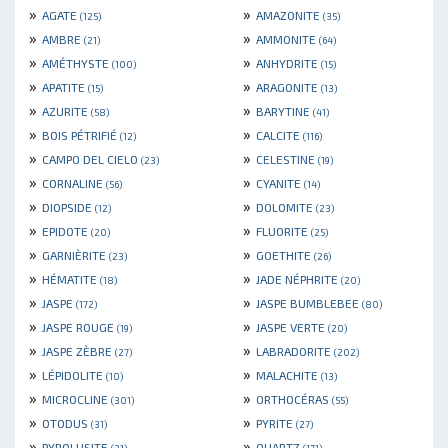
»
»
AGATE
AMAZONITE
(125)
(35)
»
»
AMBRE
AMMONITE
(21)
(64)
»
»
AMÉTHYSTE
ANHYDRITE
(100)
(15)
»
»
APATITE
ARAGONITE
(15)
(13)
»
»
AZURITE
BARYTINE
(58)
(41)
»
»
BOIS PÉTRIFIÉ
CALCITE
(12)
(116)
»
»
CAMPO DEL CIELO
CELESTINE
(23)
(19)
»
»
CORNALINE
CYANITE
(56)
(14)
»
»
DIOPSIDE
DOLOMITE
(12)
(23)
»
»
EPIDOTE
FLUORITE
(20)
(25)
»
»
GARNIÈRITE
GOETHITE
(23)
(26)
»
»
HÉMATITE
JADE NÉPHRITE
(18)
(20)
»
»
JASPE
JASPE BUMBLEBEE
(172)
(80)
»
»
JASPE ROUGE
JASPE VERTE
(19)
(20)
»
»
JASPE ZÈBRE
LABRADORITE
(27)
(202)
»
»
LÉPIDOLITE
MALACHITE
(10)
(13)
»
»
MICROCLINE
ORTHOCÉRAS
(301)
(55)
»
»
OTODUS
PYRITE
(31)
(27)
»
»
PYROLUSITE
QUARTZ
(31)
(171)