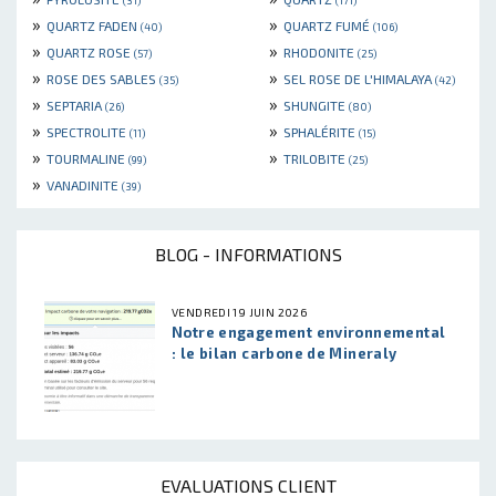
»
»
QUARTZ FADEN
QUARTZ FUMÉ
(40)
(106)
»
»
QUARTZ ROSE
RHODONITE
(57)
(25)
»
»
ROSE DES SABLES
SEL ROSE DE L'HIMALAYA
(35)
(42)
»
»
SEPTARIA
SHUNGITE
(26)
(80)
»
»
SPECTROLITE
SPHALÉRITE
(11)
(15)
»
»
TOURMALINE
TRILOBITE
(99)
(25)
»
VANADINITE
(39)
BLOG - INFORMATIONS
VENDREDI 19 JUIN 2026
Notre engagement environnemental
: le bilan carbone de Mineraly
EVALUATIONS CLIENT