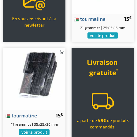
€
tourmaline
15
En vous inscrivant à la
newletter
21 grammes | 25x15x15 mm
voir le produit
Livraison
*
gratuite
€
tourmaline
15
a partir de
49€
de produits
47 grammes | 35x25x20 mm
commandés
voir le produit