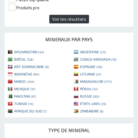
Produits pro
Voir les résultats
MINERAUX PAR PAYS
AFGHANISTAN
ARGENTINE
(44)
(23)
BRÉSIL
CONGO-KINSHASA
(129)
(18)
RÉP. DOMINICAINE
ESPAGNE
(8)
(48)
INDONÉSIE
LITUANIE
(84)
(21)
MAROC
MADAGASCAR
(354)
(1717)
MEXIQUE
PÉROU
(51)
(32)
PAKISTAN
RUSSIE
(67)
(80)
TUNISIE
ÉTATS-UNIS
(14)
(25)
AFRIQUE DU SUD
ZIMBABWE
(7)
(6)
TYPE DE MINERAL