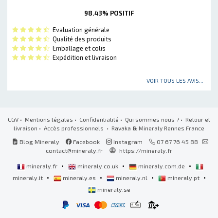
98.43% POSITIF
Evaluation générale
Qualité des produits
Emballage et colis
Expédition et livraison
VOIR TOUS LES AVIS...
CGV
•
Mentions légales
•
Confidentialité
•
Qui sommes nous ?
•
Retour et
livraison
•
Accès professionnels
• Ravaka
&
Mineraly Rennes France
Blog Mineraly
Facebook
Instagram
07 67 76 45 88
contact@mineraly.fr
https://mineraly.fr
•
•
•
mineraly.fr
mineraly.co.uk
mineraly.com.de
•
•
•
•
mineraly.it
mineraly.es
mineraly.nl
mineraly.pt
mineraly.se