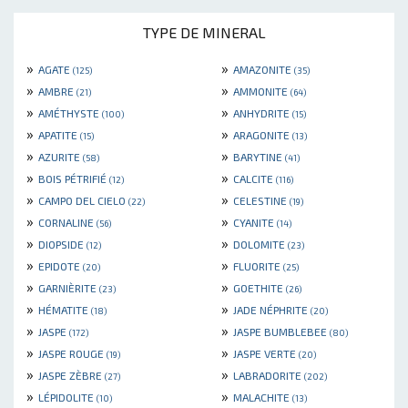
TYPE DE MINERAL
»
»
AGATE
AMAZONITE
(125)
(35)
»
»
AMBRE
AMMONITE
(21)
(64)
»
»
AMÉTHYSTE
ANHYDRITE
(100)
(15)
»
»
APATITE
ARAGONITE
(15)
(13)
»
»
AZURITE
BARYTINE
(58)
(41)
»
»
BOIS PÉTRIFIÉ
CALCITE
(12)
(116)
»
»
CAMPO DEL CIELO
CELESTINE
(22)
(19)
»
»
CORNALINE
CYANITE
(56)
(14)
»
»
DIOPSIDE
DOLOMITE
(12)
(23)
»
»
EPIDOTE
FLUORITE
(20)
(25)
»
»
GARNIÈRITE
GOETHITE
(23)
(26)
»
»
HÉMATITE
JADE NÉPHRITE
(18)
(20)
»
»
JASPE
JASPE BUMBLEBEE
(172)
(80)
»
»
JASPE ROUGE
JASPE VERTE
(19)
(20)
»
»
JASPE ZÈBRE
LABRADORITE
(27)
(202)
»
»
LÉPIDOLITE
MALACHITE
(10)
(13)