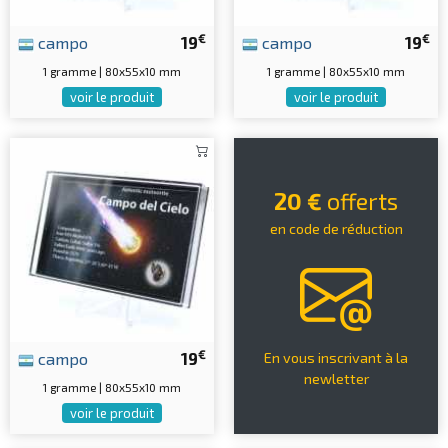
€
€
campo
19
campo
19
1 gramme | 80x55x10 mm
1 gramme | 80x55x10 mm
voir le produit
voir le produit
20 €
offerts
en code de réduction
€
campo
19
En vous inscrivant à la
newletter
1 gramme | 80x55x10 mm
voir le produit