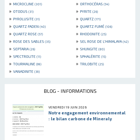
»
»
MICROCLINE
ORTHOCÉRAS
(301)
(54)
»
»
OTODUS
PYRITE
(31)
(26)
»
»
PYROLUSITE
QUARTZ
(31)
(171)
»
»
QUARTZ FADEN
QUARTZ FUMÉ
(40)
(106)
»
»
QUARTZ ROSE
RHODONITE
(57)
(25)
»
»
ROSE DES SABLES
SEL ROSE DE L'HIMALAYA
(35)
(42)
»
»
SEPTARIA
SHUNGITE
(26)
(80)
»
»
SPECTROLITE
SPHALÉRITE
(11)
(15)
»
»
TOURMALINE
TRILOBITE
(99)
(25)
»
VANADINITE
(39)
BLOG - INFORMATIONS
VENDREDI 19 JUIN 2026
Notre engagement environnemental
: le bilan carbone de Mineraly