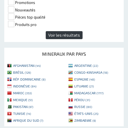
Promotions
Nouveautés
Pièces top qualité
Produits pro
Voir les résultats
MINERAUX PAR PAYS
AFGHANISTAN
ARGENTINE
(44)
(22)
BRÉSIL
CONGO-KINSHASA
(129)
(18)
RÉP. DOMINICAINE
ESPAGNE
(8)
(48)
INDONÉSIE
LITUANIE
(84)
(21)
MAROC
MADAGASCAR
(353)
(1717)
MEXIQUE
PÉROU
(51)
(31)
PAKISTAN
RUSSIE
(67)
(80)
TUNISIE
ÉTATS-UNIS
(14)
(25)
AFRIQUE DU SUD
ZIMBABWE
(7)
(6)