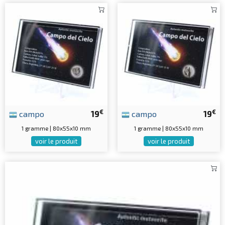
€
€
campo
19
campo
19
1 gramme | 80x55x10 mm
1 gramme | 80x55x10 mm
voir le produit
voir le produit