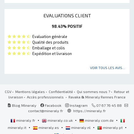
EVALUATIONS CLIENT
98.43% POSITIF
Evaluation générale
Qualité des produits
Emballage et colis
Expédition et livraison
VOIR TOUS LES AVIS...
CGV
•
Mentions légales
•
Confidentialité
•
Qui sommes nous ?
•
Retour et
livraison
•
Accès professionnels
• Ravaka
&
Mineraly Rennes France
Blog Mineraly
Facebook
Instagram
07 67 76 45 88
contact@mineraly.fr
https://mineraly.fr
•
•
•
mineraly.fr
mineraly.co.uk
mineraly.com.de
•
•
•
•
mineraly.it
mineraly.es
mineraly.nl
mineraly.pt