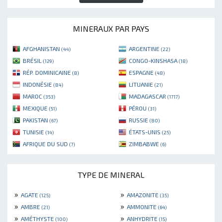
MINERAUX PAR PAYS
AFGHANISTAN
ARGENTINE
(44)
(22)
BRÉSIL
CONGO-KINSHASA
(129)
(18)
RÉP. DOMINICAINE
ESPAGNE
(8)
(48)
INDONÉSIE
LITUANIE
(84)
(21)
MAROC
MADAGASCAR
(353)
(1717)
MEXIQUE
PÉROU
(51)
(31)
PAKISTAN
RUSSIE
(67)
(80)
TUNISIE
ÉTATS-UNIS
(14)
(25)
AFRIQUE DU SUD
ZIMBABWE
(7)
(6)
TYPE DE MINERAL
»
»
AGATE
AMAZONITE
(125)
(35)
»
»
AMBRE
AMMONITE
(21)
(64)
»
»
AMÉTHYSTE
ANHYDRITE
(100)
(15)