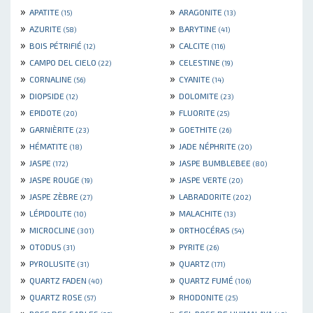
»
»
APATITE
ARAGONITE
(15)
(13)
»
»
AZURITE
BARYTINE
(58)
(41)
»
»
BOIS PÉTRIFIÉ
CALCITE
(12)
(116)
»
»
CAMPO DEL CIELO
CELESTINE
(22)
(19)
»
»
CORNALINE
CYANITE
(56)
(14)
»
»
DIOPSIDE
DOLOMITE
(12)
(23)
»
»
EPIDOTE
FLUORITE
(20)
(25)
»
»
GARNIÈRITE
GOETHITE
(23)
(26)
»
»
HÉMATITE
JADE NÉPHRITE
(18)
(20)
»
»
JASPE
JASPE BUMBLEBEE
(172)
(80)
»
»
JASPE ROUGE
JASPE VERTE
(19)
(20)
»
»
JASPE ZÈBRE
LABRADORITE
(27)
(202)
»
»
LÉPIDOLITE
MALACHITE
(10)
(13)
»
»
MICROCLINE
ORTHOCÉRAS
(301)
(54)
»
»
OTODUS
PYRITE
(31)
(26)
»
»
PYROLUSITE
QUARTZ
(31)
(171)
»
»
QUARTZ FADEN
QUARTZ FUMÉ
(40)
(106)
»
»
QUARTZ ROSE
RHODONITE
(57)
(25)
»
»