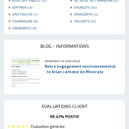
ROSE DES SABLES
SEL ROSE DE L'HIMALAYA
(35)
(42)
»
»
SEPTARIA
SHUNGITE
(26)
(80)
»
»
SPECTROLITE
SPHALÉRITE
(11)
(15)
»
»
TOURMALINE
TRILOBITE
(99)
(25)
»
VANADINITE
(39)
BLOG - INFORMATIONS
VENDREDI 19 JUIN 2026
Notre engagement environnemental
: le bilan carbone de Mineraly
EVALUATIONS CLIENT
98.43% POSITIF
Evaluation générale