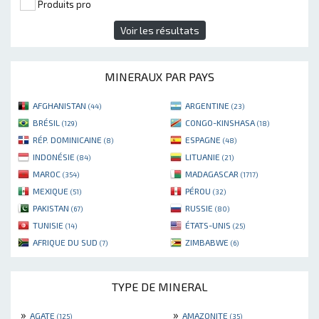
Produits pro
Voir les résultats
MINERAUX PAR PAYS
AFGHANISTAN
ARGENTINE
(44)
(23)
BRÉSIL
CONGO-KINSHASA
(129)
(18)
RÉP. DOMINICAINE
ESPAGNE
(8)
(48)
INDONÉSIE
LITUANIE
(84)
(21)
MAROC
MADAGASCAR
(354)
(1717)
MEXIQUE
PÉROU
(51)
(32)
PAKISTAN
RUSSIE
(67)
(80)
TUNISIE
ÉTATS-UNIS
(14)
(25)
AFRIQUE DU SUD
ZIMBABWE
(7)
(6)
TYPE DE MINERAL
»
»
AGATE
AMAZONITE
(125)
(35)