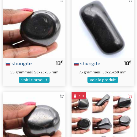
€
€
shungite
13
shungite
18
55 grammes | 50x20x35 mm
75 grammes | 30x25x60 mm
voir le produit
voir le produit
PRO