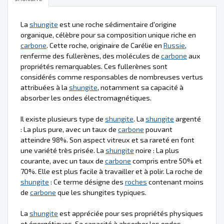
La
shungite
est une roche sédimentaire d'origine
organique, célèbre pour sa composition unique riche en
carbone
. Cette roche, originaire de Carélie en
Russie
,
renferme des fullerènes, des molécules de
carbone
aux
propriétés remarquables. Ces fullerènes sont
considérés comme responsables de nombreuses vertus
attribuées à la
shungite
, notamment sa capacité à
absorber les ondes électromagnétiques.
Il existe plusieurs type de
shungite
. La
shungite
argenté
: La plus pure, avec un taux de
carbone
pouvant
atteindre 98%. Son aspect vitreux et sa rareté en font
une variété très prisée. La
shungite
noire : La plus
courante, avec un taux de
carbone
compris entre 50% et
70%. Elle est plus facile à travailler et à polir. La roche de
shungite
: Ce terme désigne des
roches
contenant moins
de
carbone
que les shungites typiques.
La
shungite
est appréciée pour ses propriétés physiques
et énergétiques. Sa capacité à absorber les ondes