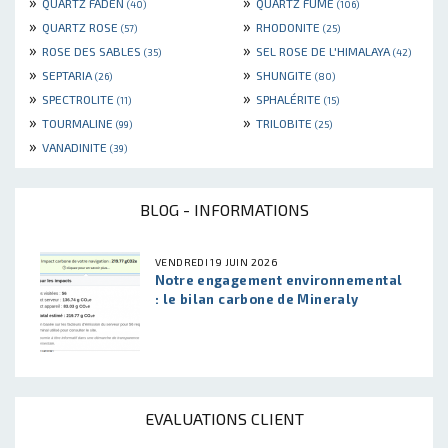
»
»
QUARTZ FADEN
QUARTZ FUMÉ
(40)
(106)
»
»
QUARTZ ROSE
RHODONITE
(57)
(25)
»
»
ROSE DES SABLES
SEL ROSE DE L'HIMALAYA
(35)
(42)
»
»
SEPTARIA
SHUNGITE
(26)
(80)
»
»
SPECTROLITE
SPHALÉRITE
(11)
(15)
»
»
TOURMALINE
TRILOBITE
(99)
(25)
»
VANADINITE
(39)
BLOG - INFORMATIONS
VENDREDI 19 JUIN 2026
Notre engagement environnemental
: le bilan carbone de Mineraly
EVALUATIONS CLIENT