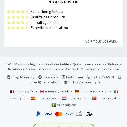
98.43% POSITIF
Evaluation générale
Qualité des produits
Emballage et colis
Expédition et livraison
VOIR TOUS LES AVIS...
CGV
•
Mentions légales
•
Confidentialité
•
Qui sommes nous ?
•
Retour et
livraison
•
Accès professionnels
• Ravaka
&
Mineraly Rennes France
Blog Mineraly
Facebook
Instagram
07 67 76 45 88
contact@mineraly.fr
https://mineraly.fr
•
•
•
mineraly.fr
mineraly.co.uk
mineraly.com.de
•
•
•
•
mineraly.it
mineraly.es
mineraly.nl
mineraly.pt
mineraly.se