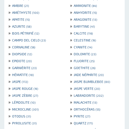
»
»
AMBRE
AMMONITE
(21)
(64)
»
»
AMÉTHYSTE
ANHYDRITE
(100)
(15)
»
»
APATITE
ARAGONITE
(15)
(13)
»
»
AZURITE
BARYTINE
(58)
(41)
»
»
BOIS PÉTRIFIÉ
CALCITE
(12)
(116)
»
»
CAMPO DEL CIELO
CELESTINE
(23)
(19)
»
»
CORNALINE
CYANITE
(56)
(14)
»
»
DIOPSIDE
DOLOMITE
(12)
(23)
»
»
EPIDOTE
FLUORITE
(20)
(25)
»
»
GARNIÈRITE
GOETHITE
(23)
(26)
»
»
HÉMATITE
JADE NÉPHRITE
(18)
(20)
»
»
JASPE
JASPE BUMBLEBEE
(172)
(80)
»
»
JASPE ROUGE
JASPE VERTE
(19)
(20)
»
»
JASPE ZÈBRE
LABRADORITE
(27)
(202)
»
»
LÉPIDOLITE
MALACHITE
(10)
(13)
»
»
MICROCLINE
ORTHOCÉRAS
(301)
(55)
»
»
OTODUS
PYRITE
(31)
(27)
»
»
PYROLUSITE
QUARTZ
(31)
(171)