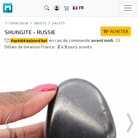
FR
CATALOGUE
OBJETS
GALETS
SHUNGITE - RUSSIE
15
ACHETER
€
en cas de commande
avant midi
.
Expédié aujourd'hui
Délais de livraison France :
2
à
3
jours ouvrés