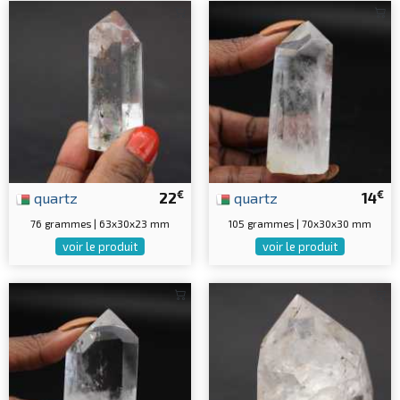
€
€
quartz
22
quartz
14
76 grammes | 63x30x23 mm
105 grammes | 70x30x30 mm
voir le produit
voir le produit