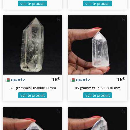
voir le produit
voir le produit
€
€
quartz
18
quartz
16
140 grammes | 85x40x30 mm
85 grammes | 65x25x30 mm
voir le produit
voir le produit