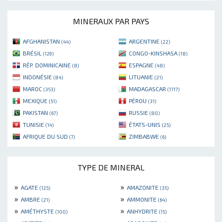
MINERAUX PAR PAYS
AFGHANISTAN
ARGENTINE
(44)
(22)
BRÉSIL
CONGO-KINSHASA
(129)
(18)
RÉP. DOMINICAINE
ESPAGNE
(8)
(48)
INDONÉSIE
LITUANIE
(84)
(21)
MAROC
MADAGASCAR
(353)
(1717)
MEXIQUE
PÉROU
(51)
(31)
PAKISTAN
RUSSIE
(67)
(80)
TUNISIE
ÉTATS-UNIS
(14)
(25)
AFRIQUE DU SUD
ZIMBABWE
(7)
(6)
TYPE DE MINERAL
»
»
AGATE
AMAZONITE
(125)
(35)
»
»
AMBRE
AMMONITE
(21)
(64)
»
»
AMÉTHYSTE
ANHYDRITE
(100)
(15)