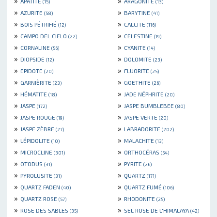
»
»
APATITE
ARAGONITE
(15)
(13)
»
»
AZURITE
BARYTINE
(58)
(41)
»
»
BOIS PÉTRIFIÉ
CALCITE
(12)
(116)
»
»
CAMPO DEL CIELO
CELESTINE
(22)
(19)
»
»
CORNALINE
CYANITE
(56)
(14)
»
»
DIOPSIDE
DOLOMITE
(12)
(23)
»
»
EPIDOTE
FLUORITE
(20)
(25)
»
»
GARNIÈRITE
GOETHITE
(23)
(26)
»
»
HÉMATITE
JADE NÉPHRITE
(18)
(20)
»
»
JASPE
JASPE BUMBLEBEE
(172)
(80)
»
»
JASPE ROUGE
JASPE VERTE
(19)
(20)
»
»
JASPE ZÈBRE
LABRADORITE
(27)
(202)
»
»
LÉPIDOLITE
MALACHITE
(10)
(13)
»
»
MICROCLINE
ORTHOCÉRAS
(301)
(54)
»
»
OTODUS
PYRITE
(31)
(26)
»
»
PYROLUSITE
QUARTZ
(31)
(171)
»
»
QUARTZ FADEN
QUARTZ FUMÉ
(40)
(106)
»
»
QUARTZ ROSE
RHODONITE
(57)
(25)
»
»
ROSE DES SABLES
SEL ROSE DE L'HIMALAYA
(35)
(42)