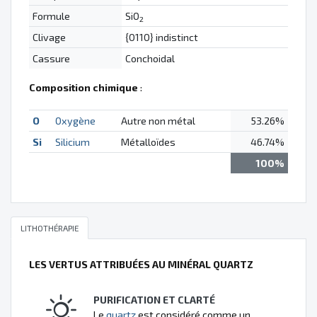
Formule
SiO
2
Clivage
{0110} indistinct
Cassure
Conchoidal
Composition chimique
:
O
Oxygène
Autre non métal
53.26%
Si
Silicium
Métalloïdes
46.74%
100%
LITHOTHÉRAPIE
LES VERTUS ATTRIBUÉES AU MINÉRAL QUARTZ
PURIFICATION ET CLARTÉ
Le
quartz
est considéré comme un