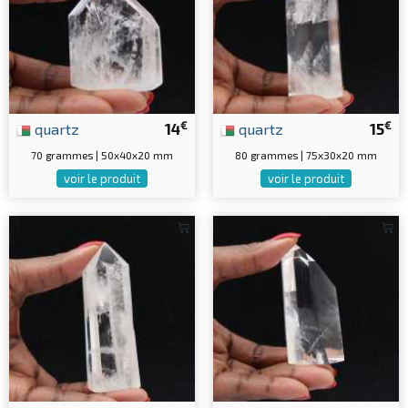
€
€
quartz
14
quartz
15
70 grammes | 50x40x20 mm
80 grammes | 75x30x20 mm
voir le produit
voir le produit