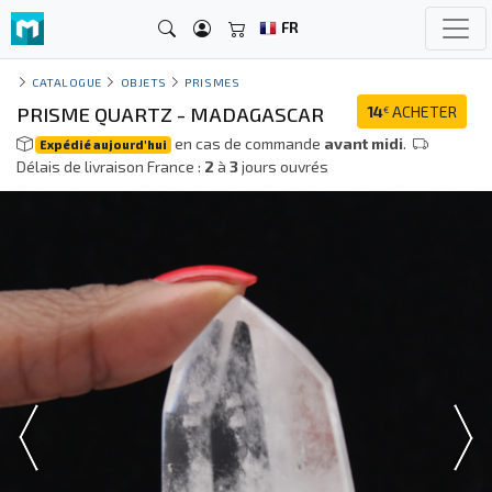
FR
CATALOGUE
OBJETS
PRISMES
PRISME QUARTZ - MADAGASCAR
14
ACHETER
€
en cas de commande
avant midi
.
Expédié aujourd'hui
Délais de livraison France :
2
à
3
jours ouvrés