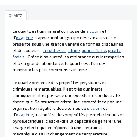
QUARTZ
Le quartz est un minéral composé de
silicium
et
d'
oxygène
. Il appartient au groupe des silicates et se
présente sous une grande variété de formes cristallines
et de couleurs :
améthyste
,
citrine
,
quartz fumé
,
quartz
faden
... Grâce à sa dureté, sa résistance aux intempéries
et à sa grande abondance, le quartz est l'un des
minéraux les plus communs sur Terre.
Le quartz présente des propriétés physiques et
chimiques remarquables. Il est très dur, inerte
chimiquement et possède une excellente conductivité
thermique. Sa structure cristalline, caractérisée par une
organisation régulière des atomes de
silicium
et
d'
oxygène
, lui confère des propriétés piézoélectriques et
pyroélectriques, c'est-à-dire la capacité de générer une
charge électrique en réponse à une contrainte
mécanique ou à un changement de température.