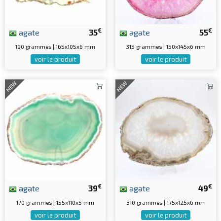
€
€
agate
35
agate
55
190 grammes | 165x105x6 mm
315 grammes | 150x145x6 mm
voir le produit
voir le produit
NEW
NEW
€
€
agate
39
agate
49
170 grammes | 155x110x5 mm
310 grammes | 175x125x6 mm
voir le produit
voir le produit