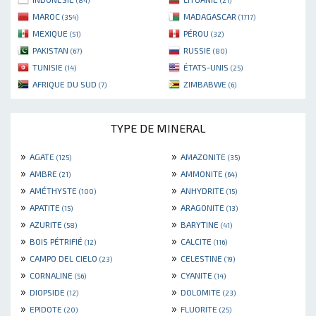
(84)
(21)
MAROC
MADAGASCAR
(354)
(1717)
MEXIQUE
PÉROU
(51)
(32)
PAKISTAN
RUSSIE
(67)
(80)
TUNISIE
ÉTATS-UNIS
(14)
(25)
AFRIQUE DU SUD
ZIMBABWE
(7)
(6)
TYPE DE MINERAL
»
»
AGATE
AMAZONITE
(125)
(35)
»
»
AMBRE
AMMONITE
(21)
(64)
»
»
AMÉTHYSTE
ANHYDRITE
(100)
(15)
»
»
APATITE
ARAGONITE
(15)
(13)
»
»
AZURITE
BARYTINE
(58)
(41)
»
»
BOIS PÉTRIFIÉ
CALCITE
(12)
(116)
»
»
CAMPO DEL CIELO
CELESTINE
(23)
(19)
»
»
CORNALINE
CYANITE
(56)
(14)
»
»
DIOPSIDE
DOLOMITE
(12)
(23)
»
»
EPIDOTE
FLUORITE
(20)
(25)