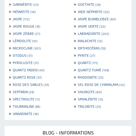
»
»
GARNIÈRITE
GOETHITE
(23)
(26)
»
»
HÉMATITE
JADE NÉPHRITE
(18)
(20)
»
»
JASPE
JASPE BUMBLEBEE
(172)
(80)
»
»
JASPE ROUGE
JASPE VERTE
(19)
(20)
»
»
JASPE ZÈBRE
LABRADORITE
(27)
(202)
»
»
LÉPIDOLITE
MALACHITE
(10)
(13)
»
»
MICROCLINE
ORTHOCÉRAS
(301)
(55)
»
»
OTODUS
PYRITE
(31)
(27)
»
»
PYROLUSITE
QUARTZ
(31)
(171)
»
»
QUARTZ FADEN
QUARTZ FUMÉ
(40)
(106)
»
»
QUARTZ ROSE
RHODONITE
(57)
(25)
»
»
ROSE DES SABLES
SEL ROSE DE L'HIMALAYA
(35)
(42)
»
»
SEPTARIA
SHUNGITE
(26)
(80)
»
»
SPECTROLITE
SPHALÉRITE
(11)
(15)
»
»
TOURMALINE
TRILOBITE
(99)
(25)
»
VANADINITE
(39)
BLOG - INFORMATIONS