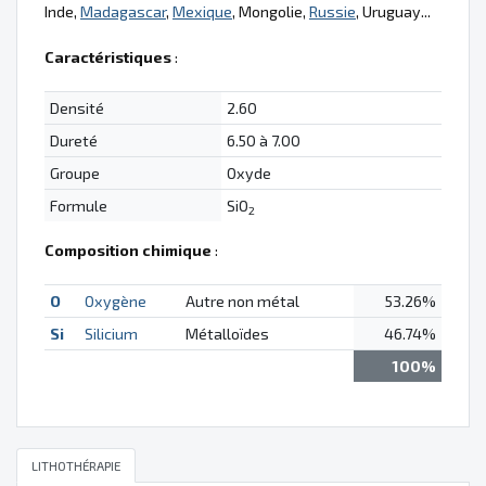
Inde,
Madagascar
,
Mexique
, Mongolie,
Russie
, Uruguay...
Caractéristiques
:
Densité
2.60
Dureté
6.50 à 7.00
Groupe
Oxyde
Formule
SiO
2
Composition chimique
:
O
Oxygène
Autre non métal
53.26%
Si
Silicium
Métalloïdes
46.74%
100%
LITHOTHÉRAPIE