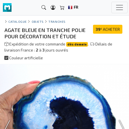
FR
CATALOGUE
OBJETS
TRANCHES
AGATE BLEUE EN TRANCHE POLIE
39
ACHETER
€
POUR DÉCORATION ET ÉTUDE
Expédition de votre commande
.
Délais de
dès demain
livraison France :
2
à
3
jours ouvrés
Couleur artificielle